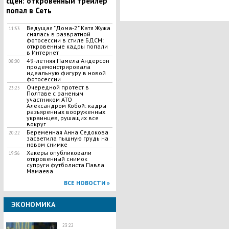
сцен: откровенный трейлер
метро: при себе у них была еще
попал в Сеть
одна бомба
Ведущая "Дома-2" Катя Жужа
11:53
снялась в развратной
фотосессии в стиле БДСМ:
откровенные кадры попали
в Интернет
49-летняя Памела Андерсон
08:00
продемонстрировала
идеальную фигуру в новой
фотосессии
​Очередной протест в
23:25
Полтаве с раненым
участником АТО
Александром Кобой: кадры
разъяренных вооруженных
украинцев, рушащих все
вокруг
Беременная Анна Седокова
20:22
засветила пышную грудь на
новом снимке
Хакеры опубликовали
19:36
откровенный снимок
супруги футболиста Павла
Мамаева
ВСЕ НОВОСТИ »
ЭКОНОМИКА
23:22