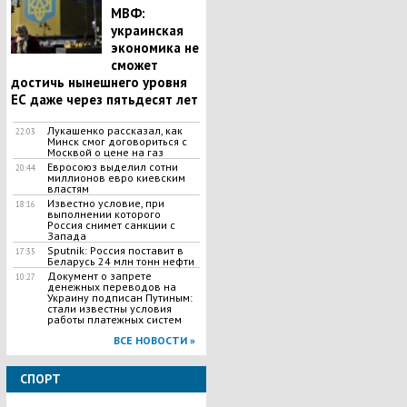
МВФ:
украинская
экономика не
сможет
достичь нынешнего уровня
ЕС даже через пятьдесят лет
Лукашенко рассказал, как
22:03
Минск смог договориться с
Москвой о цене на газ
Евросоюз выделил сотни
20:44
миллионов евро киевским
властям
Известно условие, при
18:16
выполнении которого
Россия снимет санкции с
Запада
Sputnik: Россия поставит в
17:35
Беларусь 24 млн тонн нефти
Документ о запрете
10:27
денежных переводов на
Украину подписан Путиным:
стали известны условия
работы платежных систем
ВСЕ НОВОСТИ »
СПОРТ