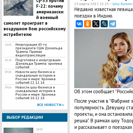
Су-35 против
13 марта 2017, 15:25 —
Шоу-бизнес
F-22: почему
Недавно известная певица
американски
поездки в Индию.
й военный
самолет проиграет в
воздушном бою российскому
истребителю
Инаугурация 45-го
10:00
президента США Дональда
Трампа. Прямая
видеотрансляция
Подготовка к инаугурации
00:28
Дональда Трампа: хроника
событий
Новости шоу-бизнеса и
09:00
скандальные истории в
России и мире. Хроника
событий 22.12.16
Новости шоу-бизнеса и
09:00
Об этом сообщает "Российс
скандальные истории в
России и мире. Хроника
событий 16.12.16
После участия в "Фабрике 
ВСЕ НОВОСТИ »
популярность. Девушку ст
проекты, и она остановила
ВЫБОР РЕДАКЦИИ
решка". В рамках шоу Тод
и рассказывает о поездках
18:00