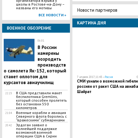
организатора взрыва у
школы в Ростове-на-Дону –
названы его мотивы
Новости партнеров
ВСЕ НОВОСТИ »
КАРТИНА ДНЯ
ВОЕННОЕ ОБОЗРЕНИЕ
06:01
В России
намерены
возродить
производств
о самолета Як-152, который
станет оплотом для
7 апреля 2017, 11:43 —
Россия
СМИ узнали о возможной гибели
курсантов авиаучилищ
россиян от ракет США на авиаба
Шайрат
В США представили макет
22:23
беспилотника Gremlins,
который способен пролететь
без остановки 550
километров
Военные корабли и авиация
21:04
Северного флота боролись с
ʺвражескимиʺ субмаринами
Эрдоган заявил о
20:42
полнейшей поддержке
возможной военной
операции США в Сирии