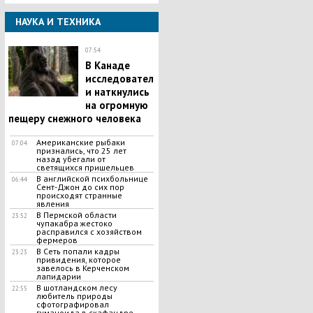
НАУКА И ТЕХНИКА
07:54
В Канаде
исследовател
и наткнулись
на огромную
пещеру снежного человека
Американские рыбаки
07:04
признались, что 25 лет
назад убегали от
светящихся пришельцев
В английской психбольнице
06:44
Сент-Джон до сих пор
происходят странные
явления
В Пермской области
23:52
чупакабра жестоко
расправился с хозяйством
фермеров
В Сеть попали кадры
23:23
привидения, которое
завелось в Керченском
лапидарии
В шотландском лесу
22:55
любитель природы
сфотографировал
гуманоида в скафандре