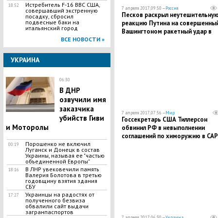
Истребитель F-16 ВВС США,
18:52
7 апреля 2017, 09:50 —
Россия
совершавший экстренную
Песков раскрыл неутешительну
посадку, сбросил
подвесные баки на
реакцию Путина на совершенны
итальянский город
Вашингтоном ракетный удар в
ВСЕ НОВОСТИ »
Сирии
УКРАИНА
06:30
В ДНР
озвучили имя
заказчика
7 апреля 2017, 07:56 —
Мир
убийств Гиви
Госсекретарь США Тиллерсон
и Моторолы
обвинил РФ в невыполнении
соглашений по химоружию в САР
Порошенко не включил
00:19
Луганск и Донецк в состав
Украины, называя ее "частью
объединенной Европы"
В ЛНР увековечили память
18:16
Валерия Болотова в третью
годовщину взятия здания
СБУ
Украинцы на радостях от
17:27
полученного безвиза
обвалили сайт выдачи
загранпаспортов
7 апреля 2017, 06:30 —
Украина