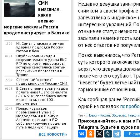
СМИ
Недавно девушка заинтри
выяснили,
снимком в своем профиле в
какие
запечатлена в индийском н
военно-
интересных украшений. По
морские мускулы Россия
отныне ее статус немного 
продемонстрирует в Балтике
засыпали знаменитость воп
NI: Самая опасная атомная
от нее ответов не получили
19:00
ударная подлодка России
готова к бою
Позже выяснилось, что Ре
Опубликованы кадры
07:24
сокрушительного удара ВКС
суть которого заключается
РФ по оплоту террористов,
которые хвастались сбитым
верят, что девушка должна
российским вертолетом в
Турции
после чего его срубают. Тр
Cекретный "охотник"
20:00
"невесте" будет легче най
подводных сил России - СМИ
В Сеть попали первые кадры
гармоничные отношения.
06:03
полета новейшего самолета
РЛС А-50У, способного найти
Как сообщал ранее "Россий
врага на высоте 400
километров
одной из поездок
попробо
​Появились кадры
20:49
пребывания Путина с
Теги:
,
,
Новости России
Общество
Новости
Медведевым и Шойгу в
Арктике: президент РФ
Присоединяйтесь к нам в Fa
собственноручно проделал
Telegram. Будьте в курсе п
путь в ледяную пещеру
В зак
ВСЕ НОВОСТИ »