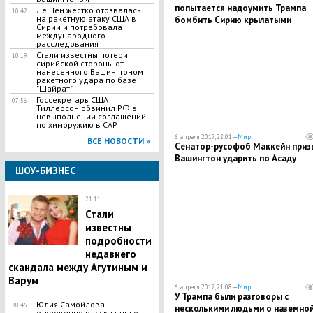
попытается надоумить Трампа
Ле Пен жестко отозвалась
10:42
на ракетную атаку США в
бомбить Сирию крылатыми
Сирии и потребовала
ракетами
международного
расследования
Стали известны потери
10:19
сирийской стороны от
нанесенного Вашингтоном
ракетного удара по базе
"Шайрат"
Госсекретарь США
07:56
Тиллерсон обвинил РФ в
невыполнении соглашений
по химоружию в САР
6 апреля 2017, 22:01 —
Мир
ВСЕ НОВОСТИ »
Сенатор-русофоб Маккейн приз
Вашингтон ударить по Асаду
ШОУ-БИЗНЕС
21:11
Стали
известны
подробности
недавнего
скандала между Агутиным и
Варум
6 апреля 2017, 21:08 —
Мир
У Трампа были разговоры с
Юлия Самойлова
20:46
несколькими людьми о наземно
откровенно рассказала о