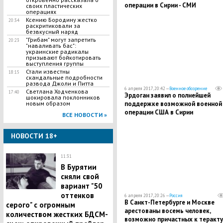
операции в Сирии - СМИ
своих пластических
операциях
Ксению Бородину жестко
20:34
раскритиковали за
безвкусный наряд
"Грибам" могут запретить
20:23
"наваливать бас":
украинские радикалы
призывают бойкотировать
выступления группы
Стали известны
18:15
скандальные подробности
развода Джоли и Питта
6 апреля 2017, 20:42 —
Военное обозрение
Светлана Ходченкова
17:40
Эрдоган заявил о полнейшей
шокировала поклонников
новым образом
поддержке возможной военной
операции США в Сирии
ВСЕ НОВОСТИ »
НОВОСТИ 18+
11:31
В Бурятии
сняли свой
вариант "50
оттенков
6 апреля 2017, 20:26 —
Россия
В Санкт-Петербурге и Москве
серого" с огромным
арестованы восемь человек,
количеством жестких БДСМ-
возможно причастных к теракту