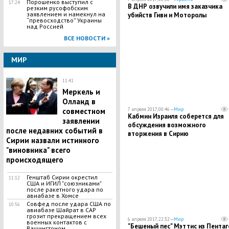
Порошенко выступил с
17:24
В ДНР озвучили имя заказчика
резким русофобским
заявлением и намекнул на
убийств Гиви и Моторолы
“превосходство” Украины
над Россией
ВСЕ НОВОСТИ »
МИР
11:41
Меркель и
Олланд в
совместном
7 апреля 2017, 00:46 —
Мир
Кабмин Израиля соберется для
заявлении
обсуждения возможного
после недавних событий в
вторжения в Сирию
Сирии назвали истинного
"виновника" всего
происходящего
Генштаб Сирии окрестил
11:12
США и ИГИЛ "союзниками"
после ракетного удара по
авиабазе в Хомсе
Совфед после удара США по
10:56
авиабазе Шайрат в САР
грозит прекращением всех
6 апреля 2017, 22:32 —
Мир
военных контактов с
"Бешеный пес" Мэттис из Пентаг
Вашингтоном