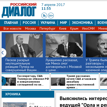
7 апреля 2017
11:55
ГЛАВНАЯ
РОССИЯ
УКРАИНА
МИР
ЭКОНОМИКА
ВОЕН
Все новости
Москва
Петербург
Киев
Крым
ИноСМИ
Мнен
Песков раскрыл
Лукашенко рассказал,
У Трампа был
неутешительную
как Минск смог
разговоры с
реакцию Путина на
договориться с Москвой
несколькими 
совершенный Вашин...
о цене...
наземной опер
Госсекретарь США
Трамп рассказал,
Тиллерсон обвинил РФ
зачем США атаковали
в невыполнении
авиабазу
соглашений по хи...
правительственной
армии ...
ХРОНИКА
Выяснились интере
ведущей "Орла и ре
19:00