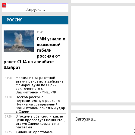
Загрузка...
РОССИЯ
11:43
СМИ узнали о
возможной
гибели
россиян от
ракет США на авиабазе
Шайрат
Москва из-за ракетной
11:28
атаки прекратила действие
Меморандума по Сирии,
заключенного с
Вашингтоном, - МИД РФ
Песков раскрыл
09:50
неутешительную реакцию
Путина на совершенный
Вашингтоном ракетный удар
в Сирии
В Госдуме объяснили, какие
09:29
Загрузка...
цели преследует Вашингтон,
атакуя Сирию крылатыми
ракетами
Силовики арестовали
06:35