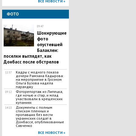
ВСЕ НОВОСТИ »
ФОТО
09:47
Шокирующие
фото
опустевшей
Балаклеи:
поселки выглядят, как
Донбасс после обстрелов
Кадры с модного показа
11:57
дочери Рамзана Кадырова:
на мероприятие в Грозном
Ольга Бузова надела
паранджу
Фоторепортаж из Липецка,
09:12
где ночью и стар, и млад
участвовали в крещенских
купаниях
Документы с полным
14:13
списком пленных и
пропавших без вести
украинских солдат в
Донбассе, опубликованные
Савченко
ВСЕ НОВОСТИ »