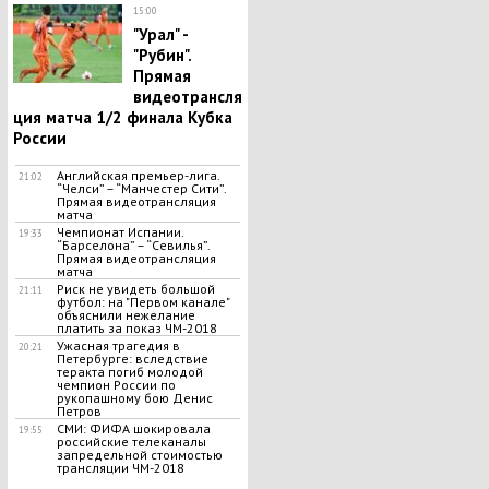
15:00
"Урал" -
"Рубин".
Прямая
видеотрансля
ция матча 1/2 финала Кубка
России
Английская премьер-лига.
21:02
“Челси” – “Манчестер Сити”.
Прямая видеотрансляция
матча
Чемпионат Испании.
19:33
“Барселона” – “Севилья”.
Прямая видеотрансляция
матча
Риск не увидеть большой
21:11
футбол: на "Первом канале"
объяснили нежелание
платить за показ ЧМ-2018
Ужасная трагедия в
20:21
Петербурге: вследствие
теракта погиб молодой
чемпион России по
рукопашному бою Денис
Петров
СМИ: ФИФА шокировала
19:55
российские телеканалы
запредельной стоимостью
трансляции ЧМ-2018