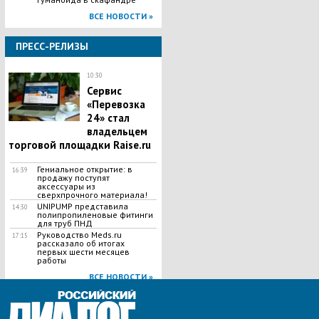
ВСЕ НОВОСТИ »
ПРЕСС-РЕЛИЗЫ
10:30
Сервис
«Перевозка
24» стал
владельцем
торговой площадки Raise.ru
Гениальное открытие: в
16:39
продажу поступят
аксессуары из
сверхпрочного материала!
UNIPUMP представила
14:30
полипропиленовые фитинги
для труб ПНД
Руководство Meds.ru
17:15
рассказало об итогах
первых шести месяцев
работы
ВСЕ НОВОСТИ »