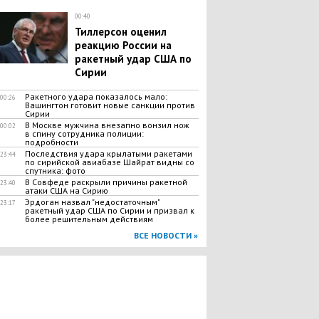
00:40
Тиллерсон оценил
реакцию России на
ракетный удар США по
Сирии
Ракетного удара показалось мало:
00:26
Вашингтон готовит новые санкции против
Сирии
В Москве мужчина внезапно вонзил нож
00:02
в спину сотрудника полиции:
подробности
Последствия удара крылатыми ракетами
23:44
по сирийской авиабазе Шайрат видны со
спутника: фото
В Совфеде раскрыли причины ракетной
23:40
атаки США на Сирию
Эрдоган назвал "недостаточным"
23:17
ракетный удар США по Сирии и призвал к
более решительным действиям
ВСЕ НОВОСТИ »