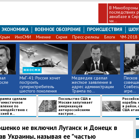
В Минобороны 
последствиях 
авиабазе в Сир
чи...
ЭКОНОМИКА
ВОЕННОЕ ОБОЗРЕНИЕ
ПРОИСШЕСТВИЯ
ШОУ
Крым
ИноСМИ
Мнение
Сирия
Пресс-релизы
Блоги
ЧМ-2018
иносми
зал
МиГ-41: Россия хочет
Медведев сделал
Песков 
осле
построить
жесткое заявление в
совещан
суперистребитель
адрес администрации
Совбеза
шестого поколения
Трампа по...
агре...
Трампа сделали
Посольство США в
Российск
тимистичное
Москве запугивает
корабль 
явление по
американцев
в район,
аимодействию с
антироссийскими
США атако
сией в...
настрое...
шенко не включил Луганск и Донецк в
ав Украины, называя ее "частью