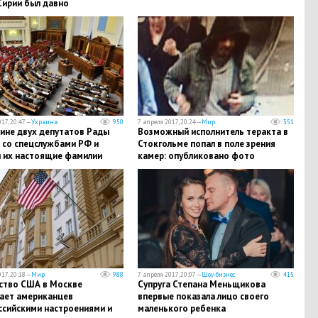
Сирии был давно
ирован
17, 20:47 —
Украина
950
7 апреля 2017, 20:24 —
Мир
351
аине двух депутатов Рады
Возможный исполнитель теракта в
 со спецслужбами РФ и
Стокгольме попал в поле зрения
и их настоящие фамилии
камер: опубликовано фото
предполагаемого террориста
17, 20:18 —
Мир
988
7 апреля 2017, 20:07 —
Шоу-бизнес
415
ство США в Москве
Супруга Степана Меньщикова
вает американцев
впервые показала лицо своего
ссийскими настроениями и
маленького ребенка