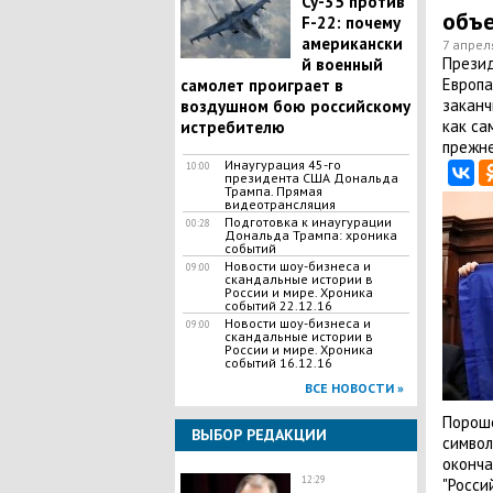
Су-35 против
объе
F-22: почему
американски
7 апрел
Презид
й военный
Европа
самолет проиграет в
заканч
воздушном бою российскому
как са
истребителю
прежне
Инаугурация 45-го
10:00
президента США Дональда
Трампа. Прямая
видеотрансляция
Подготовка к инаугурации
00:28
Дональда Трампа: хроника
событий
Новости шоу-бизнеса и
09:00
скандальные истории в
России и мире. Хроника
событий 22.12.16
Новости шоу-бизнеса и
09:00
скандальные истории в
России и мире. Хроника
событий 16.12.16
ВСЕ НОВОСТИ »
Пороше
ВЫБОР РЕДАКЦИИ
символ
оконча
12:29
"Росси