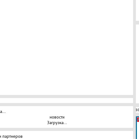
Н
а...
новости
Загрузка...
и партнеров