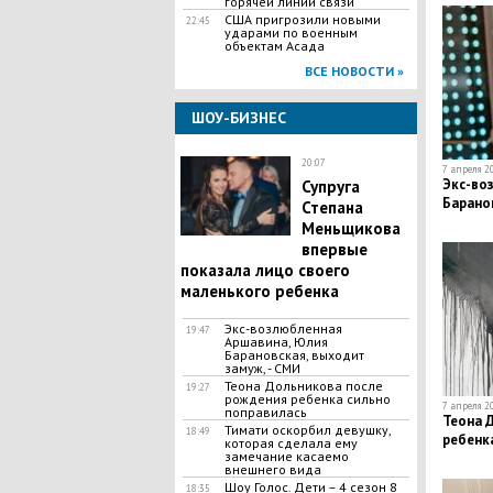
горячей линии связи
агресси
США пригрозили новыми
22:45
ударами по военным
объектам Асада
ВСЕ НОВОСТИ »
ШОУ-БИЗНЕС
20:07
7 апреля 20
Экс-во
Супруга
Баранов
Степана
Меньщикова
впервые
показала лицо своего
маленького ребенка
Экс-возлюбленная
19:47
Аршавина, Юлия
Барановская, выходит
замуж, - СМИ
Теона Дольникова после
19:27
рождения ребенка сильно
7 апреля 20
поправилась
Теона 
Тимати оскорбил девушку,
18:49
ребенк
которая сделала ему
замечание касаемо
внешнего вида
Шоу Голос. Дети – 4 сезон 8
18:35