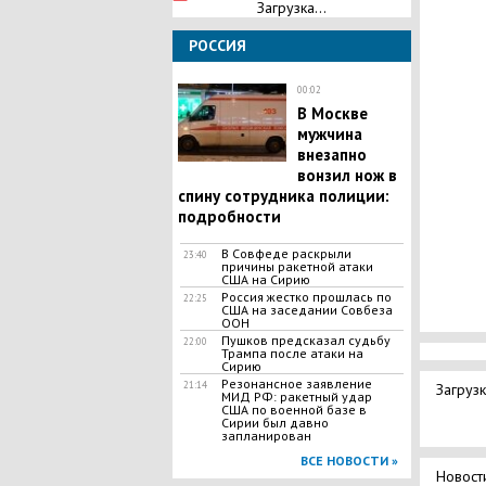
Загрузка...
РОССИЯ
00:02
В Москве
мужчина
внезапно
вонзил нож в
спину сотрудника полиции:
подробности
В Совфеде раскрыли
23:40
причины ракетной атаки
США на Сирию
Россия жестко прошлась по
22:25
США на заседании Совбеза
ООН
Пушков предсказал судьбу
22:00
Трампа после атаки на
Сирию
Резонансное заявление
21:14
Загрузк
МИД РФ: ракетный удар
США по военной базе в
Сирии был давно
запланирован
ВСЕ НОВОСТИ »
Новост