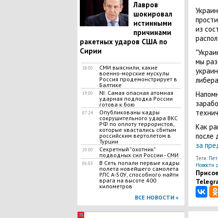
Лавров
Украин
шокировал
прости
истинными
из сос
причинами
распол
ракетных ударов США по
Сирии
"Украи
мы раз
СМИ выяснили, какие
18:00
украин
военно-морские мускулы
Россия продемонстрирует в
либера
Балтике
NI: Самая опасная атомная
Напомн
19:00
ударная подлодка России
зарабо
готова к бою
технич
Опубликованы кадры
07:24
сокрушительного удара ВКС
РФ по оплоту террористов,
Как ра
которые хвастались сбитым
после 
российским вертолетом в
Турции
за пре
Cекретный "охотник"
20:00
подводных сил России - СМИ
Теги:
Пет
В Сеть попали первые кадры
06:03
Новости 
полета новейшего самолета
Присое
РЛС А-50У, способного найти
врага на высоте 400
Telegr
километров
ВСЕ НОВОСТИ »