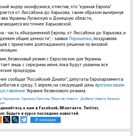
ский лидер оконфузился, отметив, что "единая Европа"
рается от Лиссабона до Харькова, таким образом вычеркнув
тава Украины Луганскую и Донецкую области,
агающиеся восточнее Харьковской.
на - часть объединенной Европы, от Лиссабона до Харькова, и
деляем общие ценности", - заявил
Порошенко
, поздравляя
цев с принятием долгожданного решения по визовой
лизации.
им, безвизовый режим с Евросоюзом для Украины
тает лишь с середины июня, пока будут улажены все
еские процедуры.
нее сообщал "Российский Диалог", депутаты Европарламента
дебатов в среду, 5 апреля, на следующий день п
роголосовали
доставление
Украине безвизового режима.
р Порошенко
,
Евросоюз
,
Политика
,
Общество
,
Новости - Донбасса
,
Новости Украины
,
дня
диняйтесь к нам в Facebook, ВКонтакте, Twitter,
am. Будьте в курсе последних новостей.
В закладки