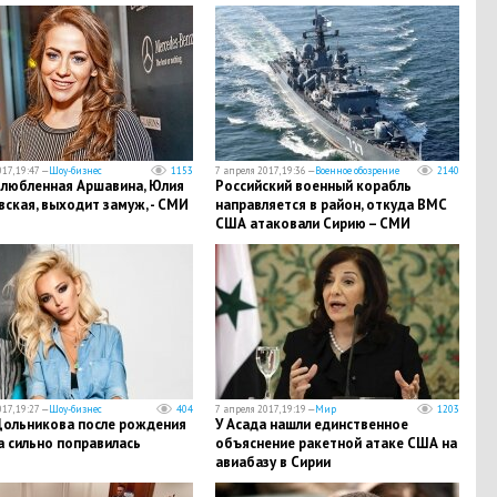
ей
17, 19:47 —
Шоу-бизнес
1153
7 апреля 2017, 19:36 —
Военное обозрение
2140
злюбленная Аршавина, Юлия
Российский военный корабль
ская, выходит замуж, - СМИ
направляется в район, откуда ВМС
США атаковали Сирию – СМИ
17, 19:27 —
Шоу-бизнес
404
7 апреля 2017, 19:19 —
Мир
1203
Дольникова после рождения
У Асада нашли единственное
а сильно поправилась
объяснение ракетной атаке США на
авиабазу в Сирии