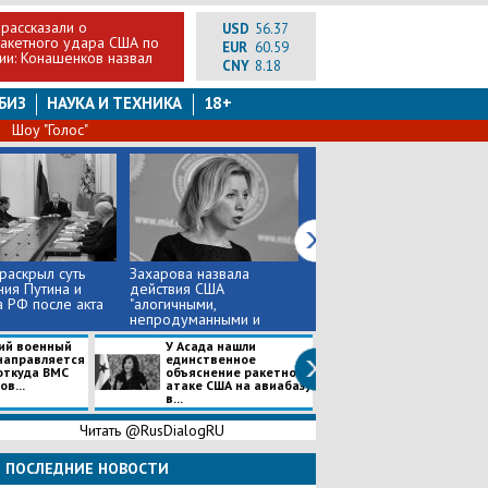
рассказали о
USD
56.37
ракетного удара США по
EUR
60.59
ии: Конашенков назвал
CNY
8.18
БИЗ
НАУКА И ТЕХНИКА
18+
Шоу "Голос"
раскрыл суть
Захарова назвала
Лавров шокировал
ия Путина и
действия США
истинными причинами
 РФ после акта
"алогичными,
ракетных ударов США
непродуманными и
по Сирии
бессм...
ий военный
У Асада нашли
Аваков заявил,
направляется
единственное
Донбасс хочет
 откуда ВМС
объяснение ракетной
обратно в Укра
в...
атаке США на авиабазу
призвал силовик
в...
Читать @RusDialogRU
ПОСЛЕДНИЕ НОВОСТИ