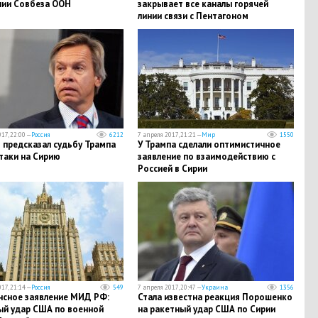
нии Совбеза ООН
закрывает все каналы горячей
линии связи с Пентагоном
17, 22:00 —
Россия
6212
7 апреля 2017, 21:21 —
Мир
1550
 предсказал судьбу Трампа
У Трампа сделали оптимистичное
таки на Сирию
заявление по взаимодействию с
Россией в Сирии
17, 21:14 —
Россия
549
7 апреля 2017, 20:47 —
Украина
1356
нсное заявление МИД РФ:
Стала известна реакция Порошенко
ый удар США по военной
на ракетный удар США по Сирии