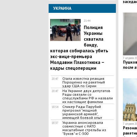
заседа
УКРАИНА
21:44
Полиция
Украины
схватила
банду,
которая собиралась убить
экс-вице-премьера
7 апреля 20
Молдавии Плахотнюка –
Пушков
после а
кадры спецоперации
Стала известна реакция
20:47
Порошенко на ракетный
удар США по Сирии
На Украине двух депутатов
20:47
Рады связали со
спецслужбами РФ и назвали
их настоящие фамилии
Спикер Рады Парубий
18:54
пригрозил "мощной
украинской армией",
имеющей боевой опыт
Украина анонсировала
18:37
7 апреля 20
совместные с НАТО
Резона
масштабные стрельбы из
ракетн
"Буков" и С-300