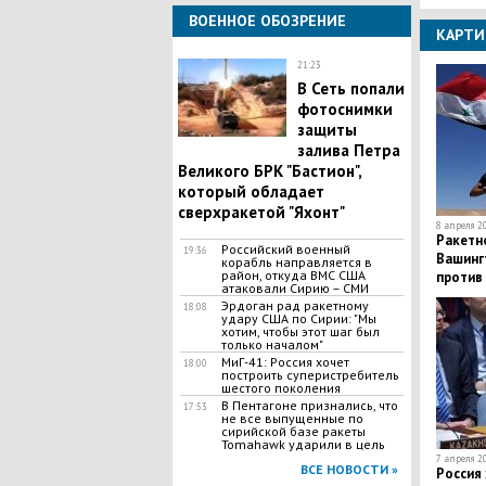
ВОЕННОЕ ОБОЗРЕНИЕ
КАРТИ
21:23
В Сеть попали
фотоснимки
защиты
залива Петра
Великого БРК "Бастион",
который обладает
сверхракетой "Яхонт"
8 апреля 20
Ракетно
Российский военный
19:36
Вашинг
корабль направляется в
район, откуда ВМС США
против
атаковали Сирию – СМИ
Эрдоган рад ракетному
18:08
удару США по Сирии: "Мы
хотим, чтобы этот шаг был
только началом"
МиГ-41: Россия хочет
18:00
построить суперистребитель
шестого поколения
В Пентагоне признались, что
17:53
не все выпущенные по
сирийской базе ракеты
Tomahawk ударили в цель
7 апреля 20
ВСЕ НОВОСТИ »
Россия