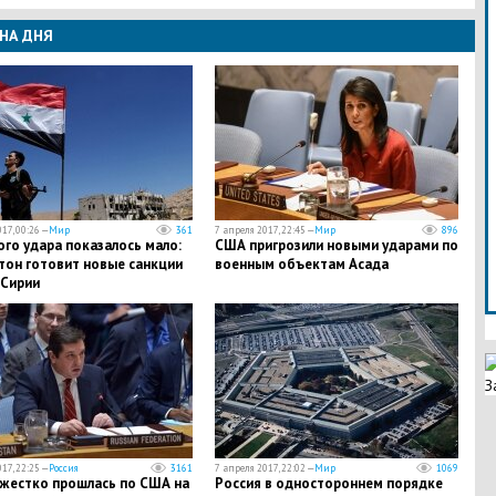
НА ДНЯ
17, 00:26 —
Мир
361
7 апреля 2017, 22:45 —
Мир
896
го удара показалось мало:
США пригрозили новыми ударами по
тон готовит новые санкции
военным объектам Асада
 Сирии
З
17, 22:25 —
Россия
3161
7 апреля 2017, 22:02 —
Мир
1069
 жестко прошлась по США на
Россия в одностороннем порядке