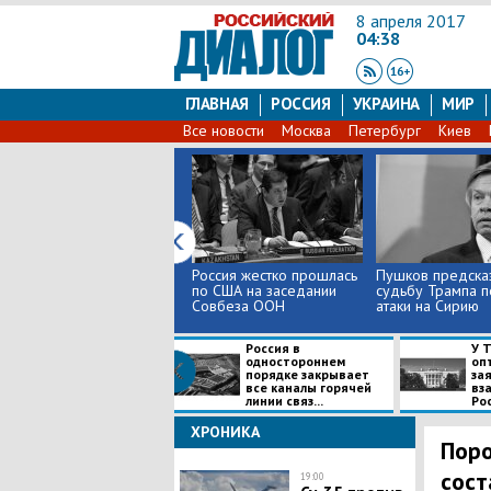
8 апреля 2017
04:38
ГЛАВНАЯ
РОССИЯ
УКРАИНА
МИР
Все новости
Москва
Петербург
Киев
Россия жестко прошлась
Пушков предска
по США на заседании
судьбу Трампа п
Совбеза ООН
атаки на Сирию
Россия в
У 
одностороннем
оп
порядке закрывает
за
все каналы горячей
вз
линии связ...
Рос
ХРОНИКА
Поро
сост
19:00