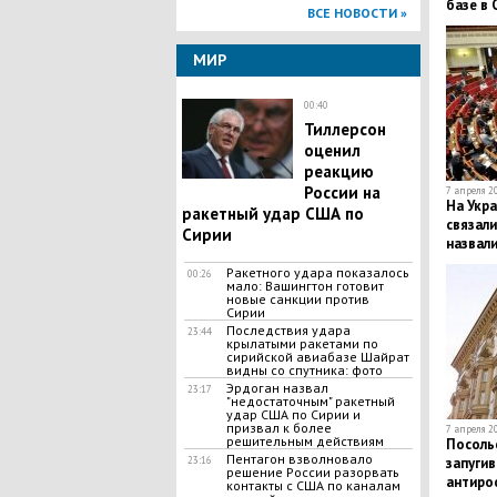
базе в 
ВСЕ НОВОСТИ »
заплан
МИР
00:40
Тиллерсон
оценил
реакцию
России на
7 апреля 20
На Укр
ракетный удар США по
связали
Сирии
назвал
Ракетного удара показалось
00:26
мало: Вашингтон готовит
новые санкции против
Сирии
Последствия удара
23:44
крылатыми ракетами по
сирийской авиабазе Шайрат
видны со спутника: фото
Эрдоган назвал
23:17
"недостаточным" ракетный
удар США по Сирии и
призвал к более
7 апреля 20
решительным действиям
Посоль
Пентагон взволновало
23:16
запуги
решение России разорвать
антиро
контакты с США по каналам