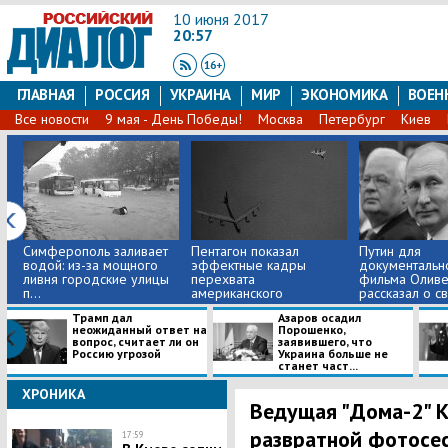
10 июня 2017
20:57
ГЛАВНАЯ
РОССИЯ
УКРАИНА
МИР
ЭКОНОМИКА
ВОЕН
Все новости
9 мая - День Победы!
Москва
Петербург
Киев
Симферополь заливает
Пентагон показал
Путин для
водой: из-за мощного
эффектные кадры
документальн
ливня городские улицы
перехвата
фильма Оливе
п...
американского
рассказал о св
самолета...
Трамп дал
Азаров осадил
неожиданный ответ на
Порошенко,
вопрос, считает ли он
заявившего, что
Россию угрозой
Украина больше не
станет част...
ХРОНИКА
Ведущая "Дома-2" К
развратной фотосес
17:59