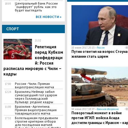
Центральный банк России
18:05
“оцифрует” рубль: как это
будет выглядеть
ВСЕ НОВОСТИ »
СПОРТ
21:52
Репетиция
10 июня 2017, 20:13 —
Россия
Путин ответил на вопрос Стоуна
перед Кубком
желании стать царем
конфедераци
й: Россия
расписала мировую с Чили –
кадры
Россия - Чили. Прямая
17:00
видеотрансляция матча
Бразилец Неймар забил
12:24
сумасшедший гол ударом
через Голливудский
бульвар: редкие кадры
Бразилия - Аргентина.
11:00
10 июня 2017, 18:19 —
Военное обозрение
Прямая видеотрансляция
Поворотный момент в войне
товарищеского матча
против ИГИЛ: войска Асада
Болельщикам предъявили
17:51
строгие критерии отбора
достигли границы с Ираком – ка
для посещения матчей
боевых действий