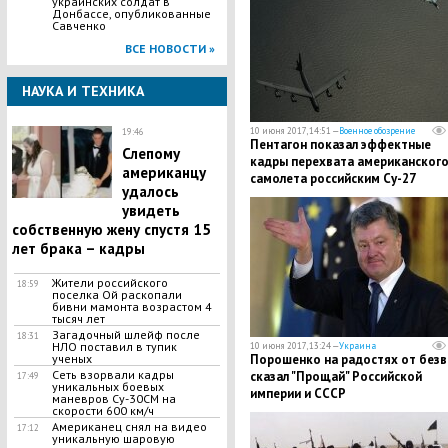
украинских солдат в
Донбассе, опубликованные
Савченко
ВСЕ НОВОСТИ »
НАУКА И ТЕХНИКА
10 июня 2017, 14:51 —
Военное обозрение
19:46
Пентагон показал эффектные
Слепому
кадры перехвата американског
американцу
самолета российским Су-27
удалось
увидеть
собственную жену спустя 15
лет брака – кадры
Жители российского
18:59
поселка Ой раскопали
бивни мамонта возрастом 4
тысяч лет
Загадочный шлейф после
18:31
НЛО поставил в тупик
10 июня 2017, 13:24 —
Украина
ученых
Порошенко на радостях от безв
Сеть взорвали кадры
сказал "Прощай" Российской
17:49
уникальных боевых
империи и СССР
маневров Су-30СМ на
скорости 600 км/ч
Американец снял на видео
17:12
уникальную шаровую