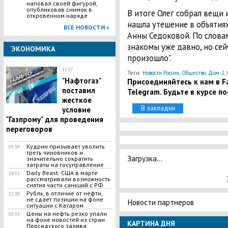
наповал своей фигурой,
опубликовав снимок в
В итоге Олег собрал вещи и
откровенном наряде
нашла утешение в объятия
ВСЕ НОВОСТИ »
Анны Седоковой. По слова
знакомы уже давно, но сей
ЭКОНОМИКА
произошло".
11:37
Теги:
,
,
,
Новости России
Общество
Дом-2
"Нафтогаз"
Присоединяйтесь к нам в Fa
поставил
Telegram. Будьте в курсе п
жесткое
В закладки
условие
"Газпрому" для проведения
переговоров
Кудрин призывает уволить
09:39
треть чиновников и
Загрузка...
значительно сократить
затраты на госуправление
Daily Beast: США в марте
14:51
рассматривали возможность
снятия части санкций с РФ
Рубль, в отличие от нефти,
11:38
не сдает позиции на фоне
Новости партнеров
ситуации с Катаром
Цены на нефть резко упали
00:33
на фоне новостей из стран
КАРТИНА ДНЯ
Персидского залива