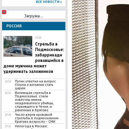
ВСЕ НОВОСТИ »
Загрузка...
РОССИЯ
20:30
Стрельба в
Подмосковье:
забаррикади
ровавшийся в
доме мужчина может
удерживать заложников
Путин ответил на вопрос
20:13
Стоуна о желании стать
царем
​Вопиющая стрельба в
20:10
Подмосковье: стали
известны имена
неадекватного убийцы,
служившего в Чечне, и
раненных в Кратово
Число жертв кровавой
19:45
стрельбы в подмосковном
Кратово возросло – СМИ
​Непогода в Москве:
19:32