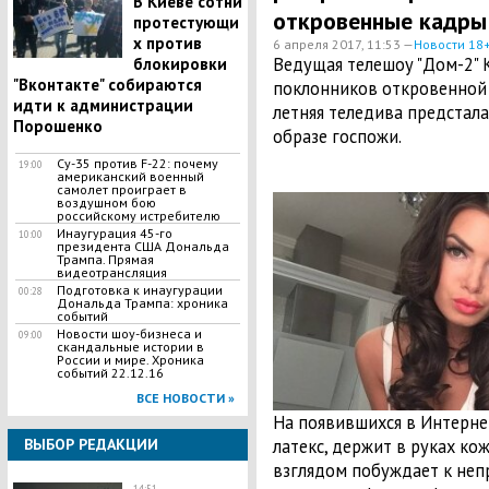
В Киеве сотни
откровенные кадры 
протестующи
х против
6 апреля 2017, 11:53 —
Новости 18
​Ведущая телешоу "Дом-2"
блокировки
"Вконтакте" собираются
поклонников откровенной 
идти к администрации
летняя теледива предста
Порошенко
образе госпожи.
Су-35 против F-22: почему
19:00
американский военный
самолет проиграет в
воздушном бою
российскому истребителю
Инаугурация 45-го
10:00
президента США Дональда
Трампа. Прямая
видеотрансляция
Подготовка к инаугурации
00:28
Дональда Трампа: хроника
событий
Новости шоу-бизнеса и
09:00
скандальные истории в
России и мире. Хроника
событий 22.12.16
ВСЕ НОВОСТИ »
На появившихся в Интерн
ВЫБОР РЕДАКЦИИ
латекс, держит в руках ко
взглядом побуждает к неп
14:51