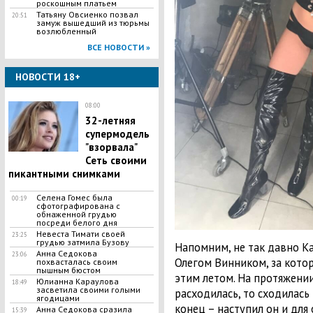
роскошным платьем
Татьяну Овсиенко позвал
20:51
замуж вышедший из тюрьмы
возлюбленный
ВСЕ НОВОСТИ »
НОВОСТИ 18+
08:00
32-летняя
супермодель
"взорвала"
Сеть своими
пикантными снимками
Селена Гомес была
00:19
сфотографирована с
обнаженной грудью
посреди белого дня
Невеста Тимати своей
23:25
грудью затмила Бузову
Напомним, не так давно К
Анна Седокова
23:06
Олегом Винником, за кото
похвасталась своим
пышным бюстом
этим летом. На протяжени
Юлианна Караулова
18:49
засветила своими голыми
расходилась, то сходилась
ягодицами
конец – наступил он и для
Анна Седокова сразила
15:39