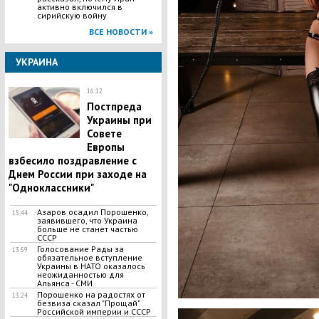
активно включился в
сирийскую войну
ВСЕ НОВОСТИ »
УКРАИНА
16:12
Постпреда
Украины при
Совете
Европы
взбесило поздравление с
Днем России при заходе на
"Одноклассники"
Азаров осадил Порошенко,
15:44
заявившего, что Украина
больше не станет частью
СССР
Голосование Рады за
13:59
обязательное вступление
Украины в НАТО оказалось
неожиданностью для
Альянса - СМИ
Порошенко на радостях от
13:24
безвиза сказал "Прощай"
Российской империи и СССР