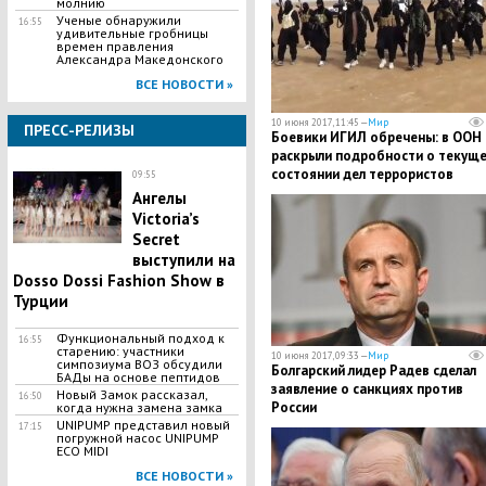
молнию
Ученые обнаружили
16:55
удивительные гробницы
времен правления
Александра Македонского
ВСЕ НОВОСТИ »
10 июня 2017, 11:45 —
Мир
ПРЕСС-РЕЛИЗЫ
Боевики ИГИЛ обречены: в ООН
раскрыли подробности о текущ
состоянии дел террористов
09:55
Ангелы
Victoria’s
Secret
выступили на
Dosso Dossi Fashion Show в
Турции
Функциональный подход к
16:55
старению: участники
10 июня 2017, 09:33 —
Мир
симпозиума ВОЗ обсудили
Болгарский лидер Радев сделал
БАДы на основе пептидов
заявление о санкциях против
Новый Замок рассказал,
16:50
России
когда нужна замена замка
UNIPUMP представил новый
17:15
погружной насос UNIPUMP
ECO MIDI
ВСЕ НОВОСТИ »