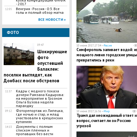
Кубка Конфедераций ФИФА
- 2017
Венгрия - Россия - 0:3. Все
12:05
голы и полный обзор матча
ВСЕ НОВОСТИ »
ФОТО
09:47
10 июня 2017, 17:34 —
Россия
Симферополь заливает водой: и
Шокирующие
мощного ливня городские улицы
фото
превратились в реки
опустевшей
Балаклеи:
поселки выглядят, как
Донбасс после обстрелов
Кадры с модного показа
11:57
дочери Рамзана Кадырова:
на мероприятие в Грозном
Ольга Бузова надела
паранджу
Фоторепортаж из Липецка,
09:12
10 июня 2017, 16:56 —
Мир
где ночью и стар, и млад
Трамп дал неожиданный ответ н
участвовали в крещенских
вопрос, считает ли он Россию
купаниях
угрозой
Документы с полным
14:13
списком пленных и
пропавших без вести