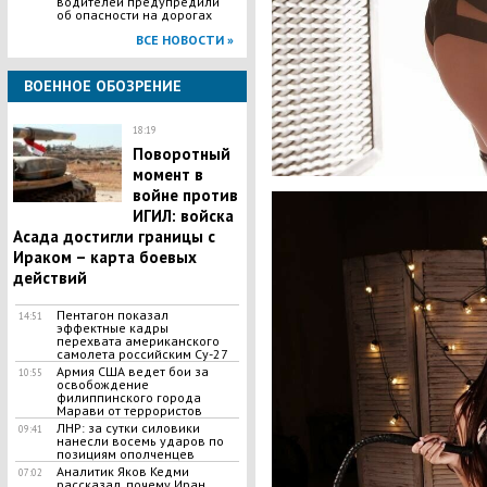
водителей предупредили
об опасности на дорогах
ВСЕ НОВОСТИ »
ВОЕННОЕ ОБОЗРЕНИЕ
18:19
Поворотный
момент в
войне против
ИГИЛ: войска
Асада достигли границы с
Ираком – карта боевых
действий
Пентагон показал
14:51
эффектные кадры
перехвата американского
самолета российским Су-27
Армия США ведет бои за
10:55
освобождение
филиппинского города
Марави от террористов
ЛНР: за сутки силовики
09:41
нанесли восемь ударов по
позициям ополченцев
Аналитик Яков Кедми
07:02
рассказал, почему Иран