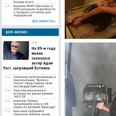
больше всего
Боевики ИГИЛ обречены: в
11:45
ООН раскрыли подробности
о текущем состоянии дел
террористов
ВСЕ НОВОСТИ »
ШОУ-БИЗНЕС
20:46
​На 89-м году
жизни
скончался
актер Адам
Уэст, сыгравший Бэтмена
Элементы мультипликации и
23:50
пиксилизации: "Время и
Стекло" представили свой
нестандартный клип
Ольга Бузова впала в
22:36
истерику во время премии
"МУЗ-ТВ"
Алексею Панину
21:35
предложили роль в гей-
порно по мотивам "Бригады"
Кристина Орбакайте
21:16
поразила публику своим