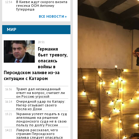
В Киеве ждут скорого визита
12:54
генсека ООН Антониу
Гутерреша
ВСЕ НОВОСТИ »
МИР
20:51
Германия
бьет тревогу,
опасаясь
войны в
Персидском заливе из-за
ситуации с Катаром
Трамп дал неожиданный
16:56
ответ на вопрос, считает ли
он Россию угрозой
Очередной удар по Катару:
16:14
Нигер отзывает своего
посла из Дохи
Украина успеет подать в суд
15:21
апелляцию на решение
лондонского суда не в свою
пользу по долгу России
Лавров рассказал, чего
14:22
странам Персидского
залива следует опасаться