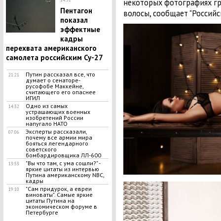
некоторых фотографиях гр
Пентагон
волосы, сообщает "Российс
показал
эффектные
кадры
перехвата американского
самолета российским Су-27
Путин рассказал все, что
21:21
думает о сенаторе-
русофобе Маккейне,
считающего его опаснее
ИГИЛ
Одно из самых
14:32
устрашающих военных
изобретений России
напугало НАТО
Эксперты рассказали,
07:06
почему все армии мира
бояться легендарного
советского
бомбардировщика ЛЛ-600
"Вы что там, с ума сошли?" -
13:53
яркие цитаты из интервью
Путина американскому NBC,
кадры
"Сам придурок, а евреи
19:10
виноваты". Самые яркие
цитаты Путина на
экономическом форуме в
Петербурге