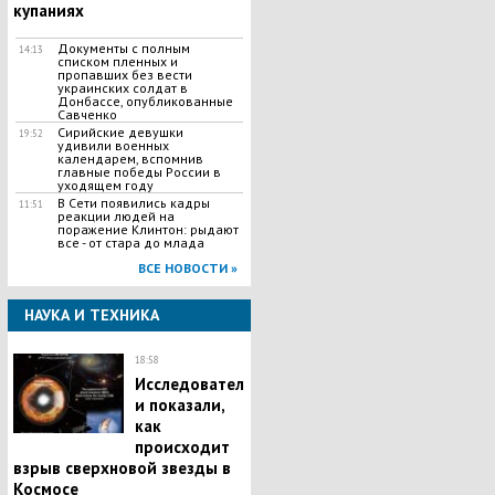
купаниях
Документы с полным
14:13
списком пленных и
пропавших без вести
украинских солдат в
Донбассе, опубликованные
Савченко
Сирийские девушки
19:52
удивили военных
календарем, вспомнив
главные победы России в
уходящем году
В Сети появились кадры
11:51
реакции людей на
поражение Клинтон: рыдают
все - от стара до млада
ВСЕ НОВОСТИ »
НАУКА И ТЕХНИКА
18:58
Исследовател
и показали,
как
происходит
взрыв сверхновой звезды в
Космосе