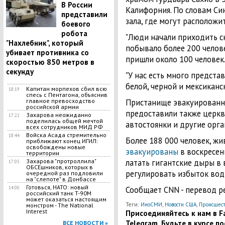
В России
Калифорния. По словам Си
представили
зала, где могут расположит
боевого
робота
"Люди начали приходить с
"Нахлебник", который
побывало более 200 человек
убивает противника со
пришли около 100 человек
скоростью 850 метров в
секунду
"У нас есть много предста
белой, черной и мексиканск
Капитан морпехов сбил всю
18:19
спесь с Пентагона, объяснив
главное превосходство
Пристанище эвакуирован
российской армии
предоставили также церкв
Захарова неожиданно
17:22
поделилась общей мечтой
автостоянки и другие орга
всех сотрудников МИД РФ
Войска Асада стремительно
18:44
Более 188 000 человек, жи
приближают конец ИГИЛ:
освобождены новые
эвакуированы
в воскресен
территории
Захарова "протроллила"
латать гигантские дыры в 
17:05
ОБСЕшников, которых в
регулировать избыток вод
очередной раз подловили
на "слепоте" в Донбассе
Готовься, НАТО: новый
Сообщает CNN - перевод р
14:00
российский танк T-90M
может оказаться настоящим
Теги:
,
,
ИноСМИ
Новости США
Происшест
монстром - The National
Interest
Присоединяйтесь к нам в Fa
Telegram. Будьте в курсе п
ВСЕ НОВОСТИ »