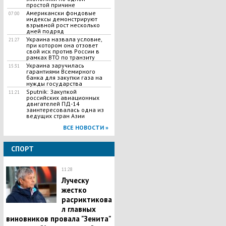
простой причине
Американски фондовые
07:00
индексы демонстрируют
взрывной рост несколько
дней подряд
Украина назвала условие,
21:27
при котором она отзовет
свой иск против России в
рамках ВТО по транзиту
Украина заручилась
15:31
гарантиями Всемирного
банка для закупки газа на
нужды государства
Sputnik: Закупкой
11:21
российских авиационных
двигателей ПД-14
заинтересовалась одна из
ведущих стран Азии
ВСЕ НОВОСТИ »
СПОРТ
11:28
Луческу
жестко
расриктикова
л главных
виновников провала "Зенита"