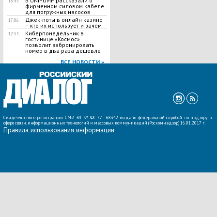
В UNIPUMP рассказали о
18:45
фирменном силовом кабеле
для погружных насосов
Джек-поты в онлайн казино
17:06
– кто их использует и зачем
Киберпонедельник в
12:55
гостинице «Космос»
позволит забронировать
номер в два раза дешевле
ВСЕ НОВОСТИ »
Свидетельство о регистрации СМИ ЭЛ № ФС 77 - 68342 выдано федеральной службой по надзору в
сфере связи, информационных технологий и массовых коммуникаций (Роскомнадзор) 16.01.2017 г.
Правила использования информации