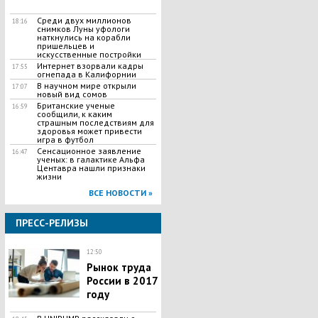
Среди двух миллионов
18:16
снимков Луны уфологи
наткнулись на корабли
пришельцев и
искусственные постройки
Интернет взорвали кадры
17:55
огнепада в Калифорнии
В научном мире открыли
17:07
новый вид сомов
Британские ученые
16:59
сообщили, к каким
страшным последствиям для
здоровья может привести
игра в футбол
Сенсационное заявление
16:47
ученых: в галактике Альфа
Центавра нашли признаки
жизни
ВСЕ НОВОСТИ »
ПРЕСС-РЕЛИЗЫ
12:50
Рынок труда
России в 2017
году