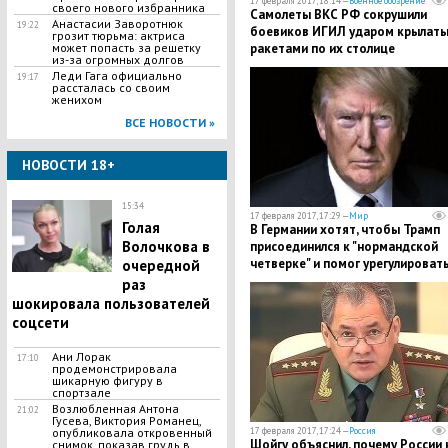
17 февраля 2017, 18:14 —
Военное обозрение
своего нового избранника
Самолеты ВКС РФ сокрушили
Анастасии Заворотнюк
19:22
боевиков ИГИЛ ударом крылат
грозит тюрьма: актриса
может попасть за решетку
ракетами по их столице
из-за огромных долгов
Леди Гага официально
19:17
рассталась со своим
женихом
ВСЕ НОВОСТИ »
НОВОСТИ 18+
15:34
17 февраля 2017, 17:29 —
Мир
Голая
В Германии хотят, чтобы Трамп
Волочкова в
присоединился к "нормандской
четверке" и помог урегулироват
очередной
конфликт на Донбассе
раз
шокировала пользователей
соцсети
Ани Лорак
17:10
продемонстрировала
шикарную фигуру в
спортзале
Возлюбленная Антона
21:02
Гусева, Виктория Романец,
опубликовала откровенный
17 февраля 2017, 17:24 —
Россия
Шойгу объяснил, почему России 
снимок, показав грудь в