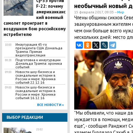
Су-35 против
необычный новый д
F-22: почему
американканс
15 февраля 2017, 09:03 —
Мир
Члены общины сикхов Сев
кий военный
самолет проиграет в
эвакуированным жителям о
воздушном бою российскому
чем они больше всего нуж
истребителю
нескольких дней: место дл
Инаугурация 45-го
10:00
президента США Дональда
Трампа. Прямая
видеотрансляция
Подготовка к инаугурации
00:28
Дональда Трампа: хроника
событий
Новости шоу-бизнеса и
09:00
скандальные истории в
России и мире. Хроника
событий 22.12.16
Новости шоу-бизнеса и
09:00
скандальные истории в
России и мире. Хроника
событий 16.12.16
ВСЕ НОВОСТИ »
"Мы объявили, что наши дв
ВЫБОР РЕДАКЦИИ
нуждается в помощи, мед
еще", - сообщил Ранджит С
21:02
храмом Гурдвара Сахиб в 