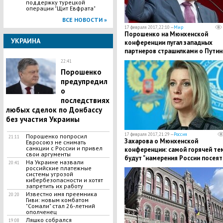
поддержку турецкой
операции "Щит Евфрата"
ВСЕ НОВОСТИ »
17 февраля 2017, 22:10 —
Мир
Порошенко на Мюнхенской
УКРАИНА
конференции пугал западных
партнеров страшилками о Путин
22:41
Порошенко
предупредил
о
последствиях
любых сделок по Донбассу
без участия Украины
17 февраля 2017, 21:29 —
Россия
Порошенко попросил
21:11
Захарова о Мюнхенской
Евросоюз не снимать
санкции с России и привел
конференции: самой горячей те
свои аргументы
будут "намерения России посеят
На Украине назвали
20:41
раздор в европейских рядах"
российские платежные
системы угрозой
кибербезопасности и хотят
запретить их работу
Известно имя преемника
20:20
Гиви: новым комбатом
"Сомали" стал 26-летний
ополченец
Ляшко собрался
19:08