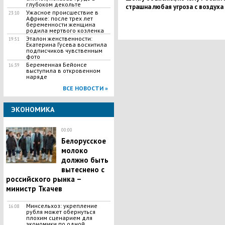
глубоком декольте
страшна любая угроза с воздуха
Ужасное происшествие в
23:10
Африке: после трех лет
беременности женщина
родила мертвого козленка
Эталон женственности:
19:51
Екатерина Гусева восхитила
подписчиков чувственным
фото
Беременная Бейонсе
16:39
выступила в откровенном
наряде
ВСЕ НОВОСТИ »
ЭКОНОМИКА
00:00
Белорусское
молоко
должно быть
вытеснено с
российского рынка –
министр Ткачев
Минсельхоз: укрепление
16:08
рубля может обернуться
плохим сценарием для
экономики по одной