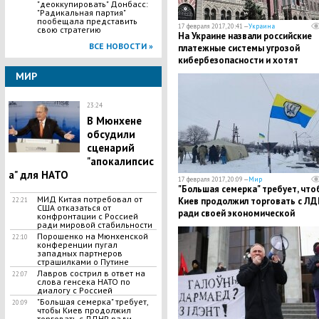
"деоккупировать" Донбасс:
"Радикальная партия"
пообещала представить
17 февраля 2017, 20:41 —
Украина
свою стратегию
На Украине назвали российские
ВСЕ НОВОСТИ »
платежные системы угрозой
кибербезопасности и хотят
запретить их работу
МИР
23:24
В Мюнхене
обсудили
сценарий
"апокалипсис
а" для НАТО
17 февраля 2017, 20:09 —
Мир
"Большая семерка" требует, что
МИД Китая потребовал от
Киев продолжил торговать с Л
22:21
США отказаться от
ради своей экономической
конфронтации с Россией
ради мировой стабильности
безопасности
Порошенко на Мюнхенской
22:10
конференции пугал
западных партнеров
страшилками о Путине
Лавров сострил в ответ на
22:07
слова генсека НАТО по
диалогу с Россией
"Большая семерка" требует,
20:09
чтобы Киев продолжил
торговать с ЛДНР ради