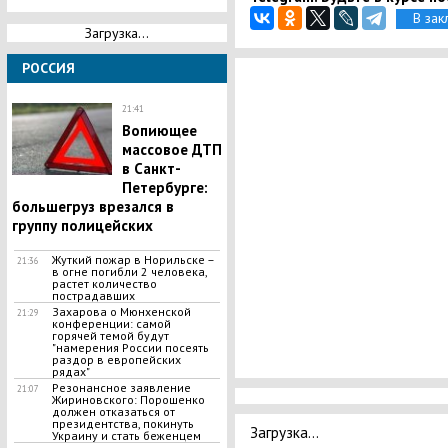
В зак
Загрузка...
РОССИЯ
21:41
Вопиющее
массовое ДТП
в Санкт-
Петербурге:
большегруз врезался в
группу полицейских
Жуткий пожар в Норильске –
21:36
в огне погибли 2 человека,
растет количество
пострадавших
Захарова о Мюнхенской
21:29
конференции: самой
горячей темой будут
"намерения России посеять
раздор в европейских
рядах"
Резонансное заявление
21:07
Жириновского: Порошенко
должен отказаться от
президентства, покинуть
Загрузка...
Украину и стать беженцем