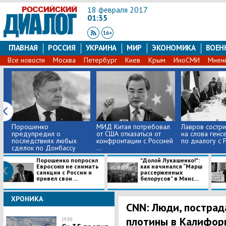
18 февраля 2017
01:35
ГЛАВНАЯ
РОССИЯ
УКРАИНА
МИР
ЭКОНОМИКА
ВОЕН
Все новости
Москва
Петербург
Киев
Крым
ИноСМИ
Мнен
Порошенко
МИД Китая потребовал
Лавров состри
предупредил о
от США отказаться от
на слова генс
последствиях любых
конфронтации с Россией
по диалогу с 
сделок по Донбассу
...
без...
Порошенко попросил
"Долой Лукашенко!":
Евросоюз не снимать
как начинался “Марш
санкции с России и
рассерженных
привел свои ...
белорусов” в Минс...
ХРОНИКА
CNN: Люди, постра
плотины в Калифорн
19:00