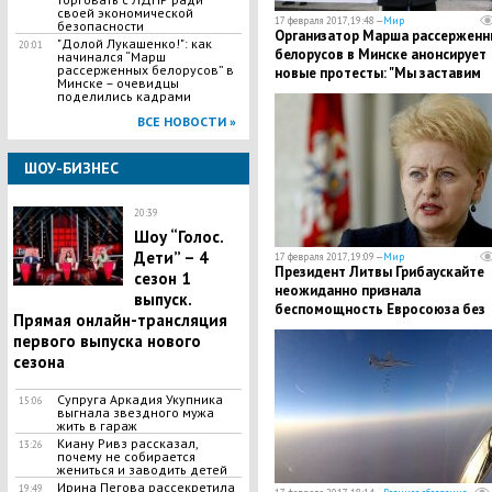
своей экономической
17 февраля 2017, 19:48 —
Мир
безопасности
Организатор Марша рассерженн
"Долой Лукашенко!": как
20:01
белорусов в Минске анонсирует
начинался “Марш
рассерженных белорусов” в
новые протесты: "Мы заставим
Минске – очевидцы
власть выполнить наши
поделились кадрами
требования"
ВСЕ НОВОСТИ »
ШОУ-БИЗНЕС
20:39
Шоу “Голос.
Дети” – 4
17 февраля 2017, 19:09 —
Мир
Президент Литвы Грибаускайте
сезон 1
неожиданно признала
выпуск.
беспомощность Евросоюза без
Прямая онлайн-трансляция
США
первого выпуска нового
сезона
Супруга Аркадия Укупника
15:06
выгнала звездного мужа
жить в гараж
Киану Ривз рассказал,
13:26
почему не собирается
жениться и заводить детей
Ирина Пегова рассекретила
19:49