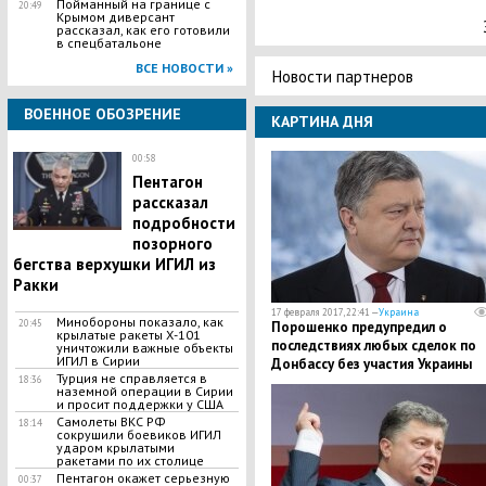
Пойманный на границе с
20:49
Крымом диверсант
рассказал, как его готовили
в спецбатальоне
ВСЕ НОВОСТИ »
Новости партнеров
ВОЕННОЕ ОБОЗРЕНИЕ
КАРТИНА ДНЯ
00:58
Пентагон
рассказал
подробности
позорного
бегства верхушки ИГИЛ из
Ракки
17 февраля 2017, 22:41 —
Украина
Минобороны показало, как
20:45
Порошенко предупредил о
крылатые ракеты Х-101
последствиях любых сделок по
уничтожили важные объекты
ИГИЛ в Сирии
Донбассу без участия Украины
Турция не справляется в
18:36
наземной операции в Сирии
и просит поддержки у США
Самолеты ВКС РФ
18:14
сокрушили боевиков ИГИЛ
ударом крылатыми
ракетами по их столице
Пентагон окажет серьезную
00:37