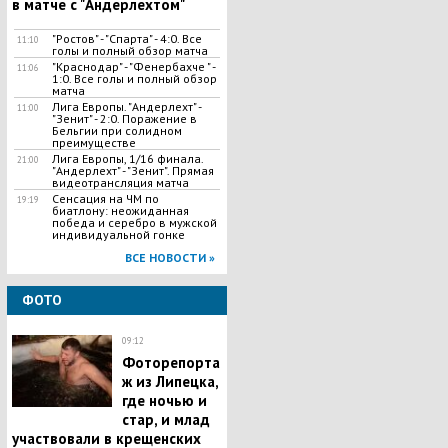
в матче с "Андерлехтом"
"Ростов" - "Спарта" - 4:0. Все
11:10
голы и полный обзор матча
"Краснодар" - "Фенербахче " -
11:06
1:0. Все голы и полный обзор
матча
Лига Европы. "Андерлехт" -
11:00
"Зенит" - 2:0. Поражение в
Бельгии при солидном
преимуществе
Лига Европы, 1/16 финала.
21:00
"Андерлехт" - "Зенит". Прямая
видеотрансляция матча
Сенсация на ЧМ по
19:19
биатлону: неожиданная
победа и серебро в мужской
индивидуальной гонке
ВСЕ НОВОСТИ »
ФОТО
09:12
Фоторепорта
ж из Липецка,
где ночью и
стар, и млад
участвовали в крещенских