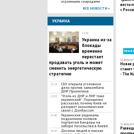
огромными снарядами
вести п
ВСЕ НОВОСТИ »
с Росси
УКРАИНА
22:30
Украина из-за
блокады
мне
временно
перестает
16 февраля 
продавать уголь и может
Новая р
сменить энергетическую
станет
стратегию
- The N
СБУ открыла уголовное
21:14
дело против замкомбата
ДНР Прилепина
"Уголь из ДНР и ЛНР тоже
21:02
украинский": Порошенко
рассказал, почему Киев не
разорвет экономические
связи с Донбассом
Украинские радикалы
19:40
подразнили поляков
портретом Бандеры на
16 февраля 
заборе посольства в Киеве
Развед
Десятки людей в масках
18:45
проплыл