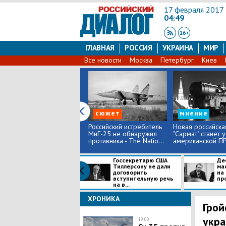
17 февраля 2017
04:49
ГЛАВНАЯ
РОССИЯ
УКРАИНА
МИР
Все новости
Москва
Петербург
Киев
сюжет
мнение
Российский истребитель
Новая российска
МиГ-25 не обнаружил
"Сармат" станет 
противника - The Natio...
американской ПР
Госсекретарю США
Де
Тиллерсону не дали
ма
договорить
на
вступительную речь
про
на в...
ХРОНИКА
Грой
укра
19:00