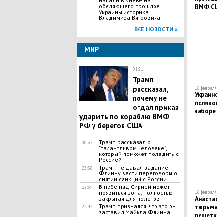
напали в Киеве на
обеляющего прошлое
ВМФ С
Украины историка
Владимира Вятровича
ВСЕ НОВОСТИ »
МИР
01:21
Трамп
рассказал,
16 февраля 
Украин
почему не
поляко
отдал приказ
заборе 
ударить по кораблю ВМФ
РФ у берегов США
Трамп рассказал о
00:35
"талантливом человеке",
который поможет поладить с
Россией
Трамп не давал задание
23:38
Флинну вести переговоры о
снятии санкций с России
В небе над Сирией может
22:59
появиться зона, полностью
16 февраля 
закрытая для полетов
Анаста
Трамп признался, что это он
тюрьма
22:47
заставил Майкла Флинна
решетк