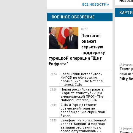
Новост
ВСЕ НОВОСТИ »
КАРТИ
ВОЕННОЕ ОБОЗРЕНИЕ
00:37
Пентагон
окажет
серьезную
поддержку
турецкой операции "Щит
Евфрата"
17 февраля 
Трамп р
приказ
Российский истребитель
23:34
МиГ-25 не обнаружил
РФ у б
противника - The National
Interest, США
Новая российская ракета
23:25
"Сармат" станет убийцей
американской ПРО? - The
National Interest, США
США и Турция готовят
23:19
совместный план по
освобождению сирийской
Ракки
Балтфлот на ногах: боевой
22:23
корвет "Бойкий" и морская
авиация отстрелялись от
16 февраля 
врага артустановками и
Трамп н