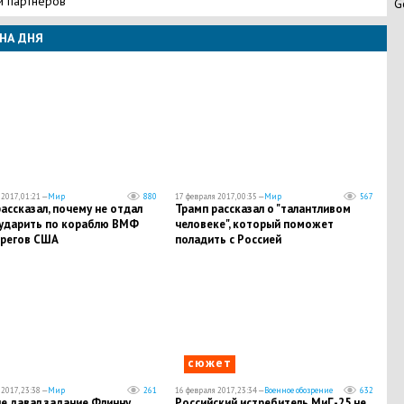
и партнеров
G
НА ДНЯ
2017, 01:21 —
Мир
880
17 февраля 2017, 00:35 —
Мир
567
ассказал, почему не отдал
Трамп рассказал о "талантливом
 ударить по кораблю ВМФ
человеке", который поможет
ерегов США
поладить с Россией
сюжет
2017, 23:38 —
Мир
261
16 февраля 2017, 23:34 —
Военное обозрение
632
е давал задание Флинну
Российский истребитель МиГ-25 не