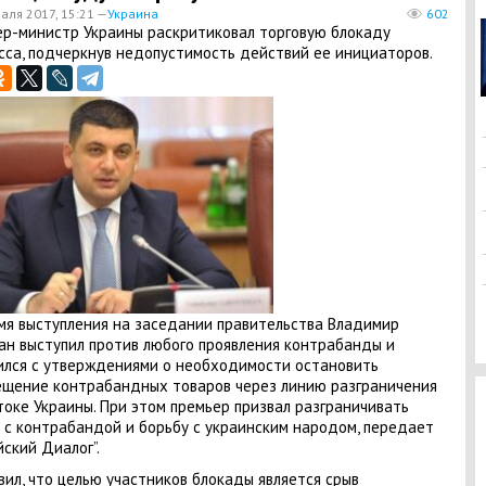
аля 2017, 15:21 —
Украина
602
р-министр Украины раскритиковал торговую блокаду
са, подчеркнув недопустимость действий ее инициаторов.
мя выступления на заседании правительства Владимир
ан выступил против любого проявления контрабанды и
ился с утверждениями о необходимости остановить
щение контрабандных товаров через линию разграничения
токе Украины. При этом премьер призвал разграничивать
 с контрабандой и борьбу с украинским народом, передает
йский Диалог”.
вил, что целью участников блокады является срыв