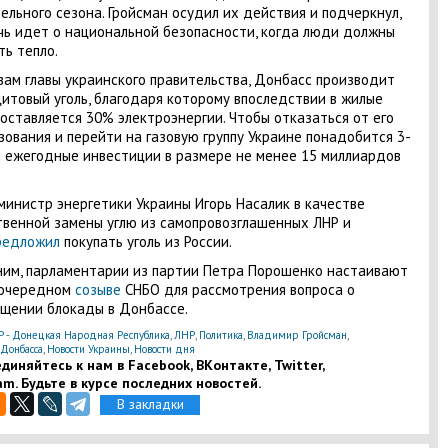
ельного сезона. Гройсман осудил их действия и подчеркнул,
чь идет о национальной безопасности, когда люди должны
ть тепло.
вам главы украинского правительства, Донбасс производит
итовый уголь, благодаря которому впоследствии в жилые
оставляется 30% электроэнергии. Чтобы отказаться от его
зования и перейти на газовую группу Украине понадобится 3-
и ежегодные инвестиции в размере не менее 15 миллиардов
.
министр энергетики Украины Игорь Насалик в качестве
венной замены углю из самопровозглашенных ЛНР и
редложил
покупать уголь из России.
им, парламентарии из партии Петра Порошенко настаивают
еочередном
созыве
СНБО для рассмотрения вопроса о
щении блокады в Донбассе.
 - Донецкая Народная Республика
,
ЛНР
,
Политика
,
Владимир Гройсман
,
 Донбасса
,
Новости Украины
,
Новости дня
диняйтесь к нам в Facebook, ВКонтакте, Twitter,
am. Будьте в курсе последних новостей.
В закладки