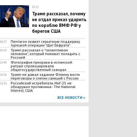
01:21
Трамп рассказал, почему
не отдал приказ ударить
по кораблю ВМФ РФ у
берегов США
Пентагон окажет серьезную поддержку
00:37
турецкой операции "Щит Евфрата"
Трамп рассказал о "талантливом
00:35
человеке", который поможет поладить с
Россией
Фотография призрака в испанской
23:49
ратуше спровоцировала
общегосударственный скандал
Трамп не давал задание Флинну вести
23:38
переговоры о снятии санкций с России
Российский истребитель МиГ-25 не
23:34
обнаружил противника - The National
Interest, США
ВСЕ НОВОСТИ »