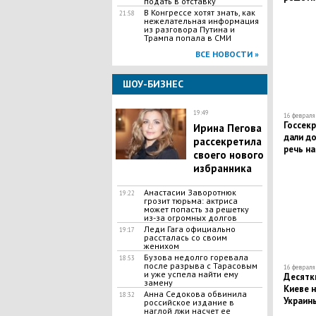
подать в отставку
В Конгрессе хотят знать, как
21:58
нежелательная информация
из разговора Путина и
Трампа попала в СМИ
ВСЕ НОВОСТИ »
ШОУ-БИЗНЕС
19:49
16 февраля 
Госсек
Ирина Пегова
дали д
рассекретила
речь на
своего нового
перебив
избранника
Анастасии Заворотнюк
19:22
грозит тюрьма: актриса
может попасть за решетку
из-за огромных долгов
Леди Гага официально
19:17
рассталась со своим
женихом
Бузова недолго горевала
18:53
после разрыва с Тарасовым
16 февраля 
и уже успела найти ему
Десятки
замену
Киеве 
Анна Седокова обвинила
18:32
Украин
российское издание в
наглой лжи насчет ее
Вятров