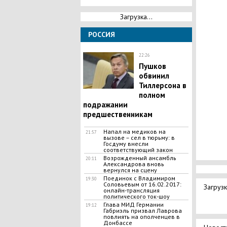
Загрузка...
РОССИЯ
22:26
Пушков
обвинил
Тиллерсона в
полном
подражании
предшественникам
Напал на медиков на
21:57
вызове – сел в тюрьму: в
Госдуму внесли
соответствующий закон
Возрожденный ансамбль
20:11
Александрова вновь
вернулся на сцену
Поединок с Владимиром
19:30
Соловьевым от 16.02.2017:
Загрузк
онлайн-трансляция
политического ток-шоу
Глава МИД Германии
19:12
Габриэль призвал Лаврова
повлиять на ополченцев в
Донбассе