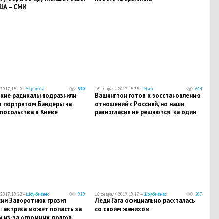
ША – СМИ
2017, 19:40 —
Украина
590
16 февраля 2017, 19:39 —
Мир
604
ские радикалы подразнили
Вашингтон готов к восстановлению
в портретом Бандеры на
отношений с Россией, но наши
посольства в Киеве
разногласия не решаются "за один
присест" - Лавров
2017, 19:22 —
Шоу-бизнес
919
16 февраля 2017, 19:17 —
Шоу-бизнес
207
сии Заворотнюк грозит
Леди Гага официально рассталась
: актриса может попасть за
со своим женихом
у из-за огромных долгов