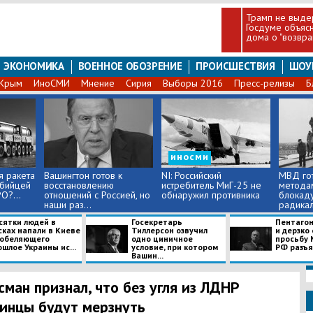
Трамп не выде
Госдуме объясн
дома о "возвр
ЭКОНОМИКА
ВОЕННОЕ ОБОЗРЕНИЕ
ПРОИСШЕСТВИЯ
ШОУ
Крым
ИноСМИ
Мнение
Сирия
Выборы 2016
Пресс-релизы
Б
иносми
я ракета
Вашингтон готов к
NI: Российский
МВД го
убийцей
восстановлению
истребитель МиГ-25 не
методам
О?...
отношений с Россией, но
обнаружил противника
блокаду
наши раз...
радикал
сятки людей в
Госекретарь
Пентагон
сках напали в Киеве
Тиллерсон озвучил
и дерзко
 обеляющего
одно циничное
просьбу
шлое Украины ис...
условие, при котором
РФ разъяс
Вашин...
сман признал, что без угля из ЛДНР
инцы будут мерзнуть