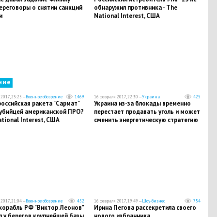
ереговоры о снятии санкций
обнаружил противника - The
и
National Interest, США
ние
2017, 23:25 —
Военное обозрение
1469
16 февраля 2017, 22:30 —
Украина
425
оссийская ракета "Сармат"
Украина из-за блокады временно
 убийцей американской ПРО?
перестает продавать уголь и может
ational Interest, США
сменить энергетическую стратегию
2017, 21:04 —
Военное обозрение
452
16 февраля 2017, 19:49 —
Шоу-бизнес
754
корабль РФ "Виктор Леонов"
Ирина Пегова рассекретила своего
 у берегов крупнейшей базы
нового избранника