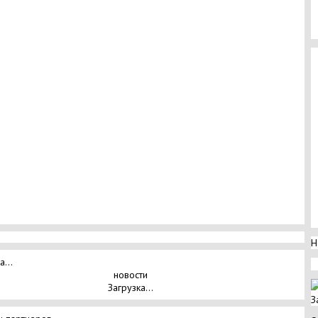
Н
а...
новости
Загрузка...
З