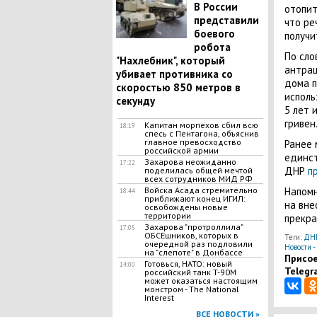
В России
отопит
представили
что ре
боевого
получи
робота
По сло
"Нахлебник", который
антрац
убивает противника со
дома п
скоростью 850 метров в
исполь
секунду
5 лет 
гривен
Капитан морпехов сбил всю
18:19
спесь с Пентагона, объяснив
главное превосходство
Ранее 
российской армии
единст
Захарова неожиданно
17:22
ДНР
п
поделилась общей мечтой
всех сотрудников МИД РФ
Войска Асада стремительно
Напомн
18:44
приближают конец ИГИЛ:
на вн
освобождены новые
территории
прекра
Захарова "протроллила"
17:05
ОБСЕшников, которых в
Теги:
ДНР
очередной раз подловили
Новости -
на "слепоте" в Донбассе
Присое
Готовься, НАТО: новый
14:00
Telegr
российский танк T-90M
может оказаться настоящим
монстром - The National
Interest
ВСЕ НОВОСТИ »