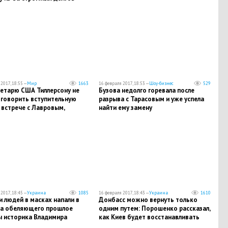
2017, 18:55 —
Мир
1663
16 февраля 2017, 18:53 —
Шоу-бизнес
529
ретарю США Тиллерсону не
Бузова недолго горевала после
оговорить вступительную
разрыва с Тарасовым и уже успела
 встрече с Лавровым,
найти ему замену
 на полуслове
2017, 18:45 —
Украина
1085
16 февраля 2017, 18:43 —
Украина
1610
 людей в масках напали в
Донбасс можно вернуть только
на обеляющего прошлое
одним путем: Порошенко рассказал,
ы историка Владимира
как Киев будет восстанавливать
ича
контроль над ЛДНР