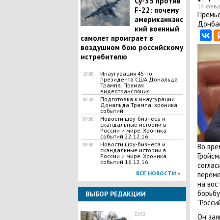
Су-35 против
14 февр
F-22: почему
Премье
американканс
Донбас
кий военный
самолет проиграет в
воздушном бою российскому
истребителю
Инаугурация 45-го
10:00
президента США Дональда
Трампа. Прямая
видеотрансляция
Подготовка к инаугурации
00:28
Дональда Трампа: хроника
событий
Новости шоу-бизнеса и
09:00
скандальные истории в
России и мире. Хроника
событий 22.12.16
Новости шоу-бизнеса и
09:00
Во вре
скандальные истории в
Гройсм
России и мире. Хроника
событий 16.12.16
соглас
ВСЕ НОВОСТИ »
переме
на вос
борьбу
ВЫБОР РЕДАКЦИИ
“Росси
21:02
Он зая