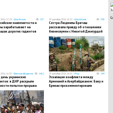
З
G
2016, 17:23 —
Шоу-бизнес
137
29 декабря 2016, 16:52 —
Шоу-бизнес
358
сийские знаменитости и
Сестра Людмилы Браташ
ры зарабатывают на
рассказала правду об отношениях
ышах дорогих гаджетов
бизнесвумен с Никитой Джигурдой
2016, 16:35 —
Военное обозрение
1462
29 декабря 2016, 16:01 —
Мир
244
 день украинских
Эскалация конфликта между
антов: в ДНР раскрыли
Арменией и Азербайджаном: Баку и
ности попытки прорыва
Ереван прокомментировали
 ополчения с печальным для
вооруженное столкновение на
ков исходом
границе