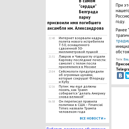
В самом
При эт
"сердце"
нашего
Белграда
Россию
парку
году.
присвоили имя погибшего
ансамбля им. Александрова
Ранее 
трагич
Интернет взорвали кадры
22:48
тради
полета нового истребителя
Т-50, оснащенного
инициа
сдвоенной 30-
обстоя
миллиметровой пушкой
Лавров и Чавушоглу отдали
21:51
Теги:
Вла
Карлову последние почести:
самолет с телом посла
Присое
приземлился в Москве
Telegr
Сейсмологи предупредили
23:04
об огромных цунами,
которые сокрушат Флориду
и Кубу
Путин: мы еще должны
12:16
понять, как Трамп
собирается "делать Америку
снова великой"
Он переписал правила
06:58
политики в США – Financial
Times назвали Трампа
человеком года
ВСЕ НОВОСТИ »