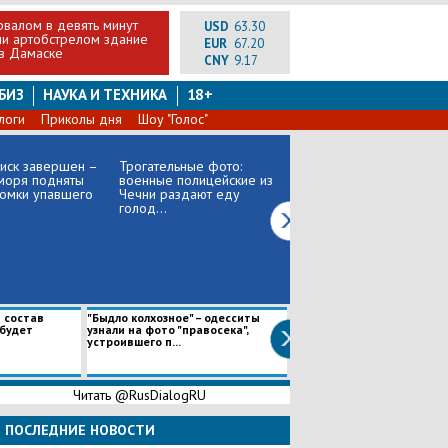
рвалом в девять минут
USD
63.30
и артобстрелом здание
EUR
67.20
 в Дамаске
CNY
9.17
БИЗ
НАУКА И ТЕХНИКА
18+
логи
Приколы дня
Шоу "Голос"
иск завершен –
Трогательные фото:
Захарова рассказала, как
моря подняты
военные полицейские из
Россия ответит на
ломки упавшего
Чечни раздают еду
санкционный
голод...
"новогодни...
 состав
"Быдло колхозное" – одесситы
Сенатор рассказал, почем
 будет
узнали на фото "правосека",
украинского дипломата из
устроившего п...
во вр...
Читать @RusDialogRU
ПОСЛЕДНИЕ НОВОСТИ