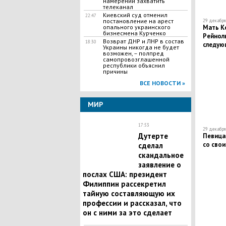
намерении захватить
телеканал
Киевский суд отменил
22:47
постановление на арест
29 декабря 
Мать К
опального украинского
бизнесмена Курченко
Рейноль
Возврат ДНР и ЛНР в состав
18:30
следую
Украины никогда не будет
дочери
возможен, – полпред
самопровозглашенной
республики объяснил
причины
ВСЕ НОВОСТИ »
МИР
17:53
29 декабря 
Дутерте
Певица
со сво
сделал
скандальное
заявление о
послах США: президент
Филиппин рассекретил
тайную составляющую их
профессии и рассказал, что
он с ними за это сделает