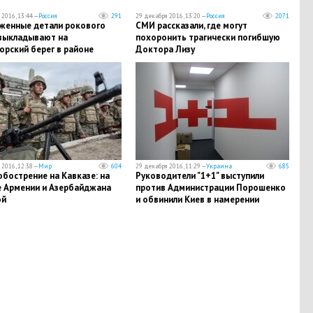
2016, 13:44 —
Россия
291
29 декабря 2016, 13:20 —
Россия
2071
женные детали рокового
СМИ рассказали, где могут
 выкладывают на
похоронить трагически погибшую
орский берег в районе
Доктора Лизу
я - Соколов
2016, 12:38 —
Мир
604
29 декабря 2016, 11:29 —
Украина
685
бострение на Кавказе: на
Руководители "1+1" выступили
е Армении и Азербайджана
против Администрации Порошенко
ой
и обвинили Киев в намерении
захватить телеканал