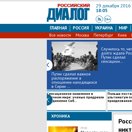
29 декабря 2016
18:05
ГЛАВНАЯ
РОССИЯ
УКРАИНА
МИР
Все новости
Москва
Петербург
Киев
Случилось то, чег
долго ждала Рос
Путин сделал
сенсацион...
Путин сделал важное
распоряжение в
отношении находящихся
в Сирии ...
Сенсационное заявление в
Польша поста
научном мире: ученые предрекли
ультиматум п
соединение Сиб...
празднования 
ХРОНИКА
Росс
никт
09:00