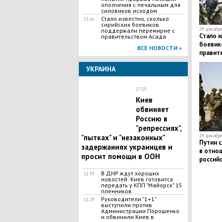
ополчения с печальным для
силовиков исходом
Стало известно, сколько
15:56
сирийских боевиков
29 декабря 
поддержали перемирие с
Стало и
правительством Асада
боевик
ВСЕ НОВОСТИ »
правит
УКРАИНА
17:19
Киев
обвиняет
Россию в
"репрессиях",
29 декабря 
"пытках" и "незаконных"
Путин 
задержаниях украинцев и
в отно
просит помощи в ООН
российс
В ДНР ждут хороших
12:59
новостей: Киев готовится
передать у КПП "Майорск" 15
пленников
Руководители "1+1"
11:29
выступили против
Администрации Порошенко
и обвинили Киев в