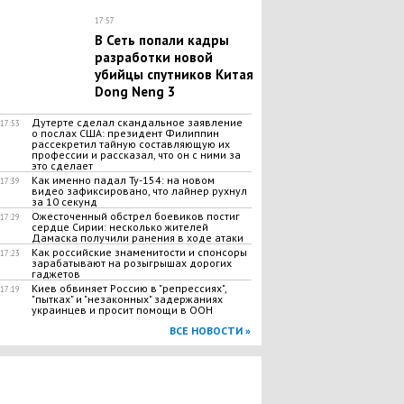
17:57
В Сеть попали кадры
разработки новой
убийцы спутников Китая
Dong Neng 3
Дутерте сделал скандальное заявление
17:53
о послах США: президент Филиппин
рассекретил тайную составляющую их
профессии и рассказал, что он с ними за
это сделает
Как именно падал Ту-154: на новом
17:39
видео зафиксировано, что лайнер рухнул
за 10 секунд
Ожесточенный обстрел боевиков постиг
17:29
сердце Сирии: несколько жителей
Дамаска получили ранения в ходе атаки
Как российские знаменитости и спонсоры
17:23
зарабатывают на розыгрышах дорогих
гаджетов
Киев обвиняет Россию в "репрессиях",
17:19
"пытках" и "незаконных" задержаниях
украинцев и просит помощи в ООН
ВСЕ НОВОСТИ »