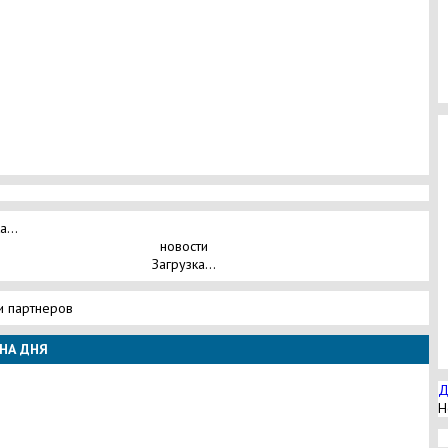
а...
новости
Загрузка...
и партнеров
НА ДНЯ
Д
Н