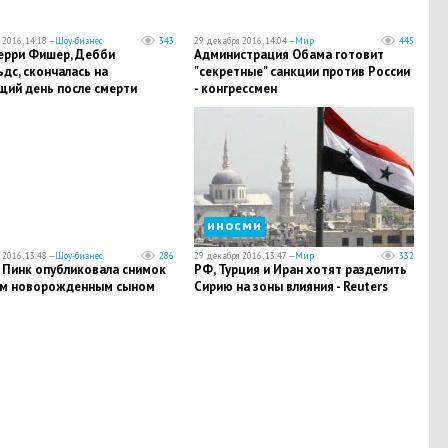
2016, 14:18 —
Шоу-бизнес
343
29 декабря 2016, 14:04 —
Мир
445
ерри Фишер, Дебби
Администрация Обама готовит
дс, скончалась на
"секретные" санкции против России
щий день после смерти
- конгрессмен
иносми
2016, 13:48 —
Шоу-бизнес
286
29 декабря 2016, 13:47 —
Мир
332
 Пинк опубликовала снимок
РФ, Турция и Иран хотят разделить
им новорожденным сыном
Сирию на зоны влияния - Reuters