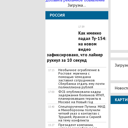
Добавить рекламное обьявление
Загрузка...
РОССИЯ
17:39
Как именно
падал Ту-154:
на новом
видео
зафиксировано, что лайнер
рухнул за 10 секунд
Загрузк
Необычное ограбление в
17:15
Ростове: мужчина с
помощью чемодана
заставил сотрудников
Сбербанка отдать ему почти
полмиллиона рублей
Новост
ФСБ опубликовала кадры
17:00
задержания боевиков ИГИЛ,
планировавших теракты в
КАРТИ
Москве на Новый год
Спецпоручение Путина: МИД
15:40
и Миноборооны получили
четкий указ о контактах с
Турцией, Ираном и Сирией
на тему конфликта
Президент компании,
15:27