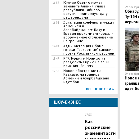
Южную Осетию может
16:59
заменить Алания: глава
29 декабря 
республики Тибилов
Обнару
озвучил примерную дату
Ту-154
референдума
черном
Эскалация конфликта между
16:01
Арменией и
крушени
Азербайджаном: Баку и
Ереван прокомментировали
вооруженное столкновение
на границе
Администрация Обама
14:04
готовит "секретные" санкции
против России - конгрессмен
РФ, Турция и Иран хотят
13:47
разделить Сирию на зоны
влияния - Reuters
Новое обострение на
12:38
29 декабря 
Кавказе: на границе
Новое о
Армении и Азербайджана
идет бой
границ
идет б
ВСЕ НОВОСТИ »
ШОУ-БИЗНЕС
17:23
Как
российские
знаменитости