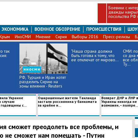
Боевики с инте
дважды накрыл
посольства РФ
ЭКОНОМИКА
ВОЕННОЕ ОБОЗРЕНИЕ
ПРОИСШЕСТВИЯ
ШОУ
Крым
ИноСМИ
Мнение
Сирия
Выборы 2016
Пресс-релизы
Б
о так
"Наша страна должна
СМИ: по
сия:
быть готова к тому, что
со дна 
ее отключат от мирово...
все об
Ту...
иносми
РФ, Турция и Иран хотят
разделить Сирию на
зоны влияния - Reuters
вила Украине
Ошарашенные жители Таиланда
Возврат ДНР и ЛНР в
о случаю
застали россиянина у банкомата
Украины никогда не
годовщины с...
за крайне н...
возможен, – полпре...
ия сможет преодолеть все проблемы, и
о не сможет нам помешать - Путин