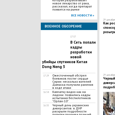
которая разрабатывает
новое лекарство от рака,
рассказал, когда препарат
появится на рынке
ВСЕ НОВОСТИ »
29 декабря 
Как рос
ВОЕННОЕ ОБОЗРЕНИЕ
спонсо
розыгр
17:57
В Сеть попали
кадры
разработки
новой
убийцы спутников Китая
Dong Neng 3
29 декабря 
Ожесточенный обстрел
17:29
Черный
боевиков постиг сердце
Сирии: несколько жителей
диверс
Дамаска получили ранения
подроб
в ходе атаки
позиций
Камчатку видно как на
16:54
ладони: появились кадры
силови
испытания беспилотников
"Орлан-10"
Черный день украинских
16:35
диверсантов: в ДНР
раскрыли подробности
попытки прорыва позиций