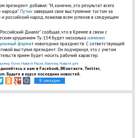
ом президент добавил: "И, конечно, это результат всего
 народа".
Путин
завершил свое выступление тостом за
 и российский народ, пожелав всем успехов в следующем
"Российский Диалог" сообщал, что в Кремле в связи с
еским крушением Ту-154 будет несколько
изменен
ционный форма
т новогодних празднеств. С сответствующей
тивой выступил президент. Он подчеркнул, что с учетом
тельств прием будет носить рабочий характер.
димир Путин
,
Новости России
,
Политика
,
Новости дня
диняйтесь к нам в Facebook, ВКонтакте, Twitter,
am. Будьте в курсе последних новостей.
В закладки