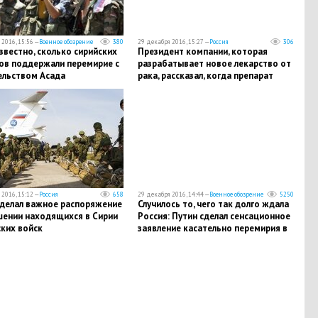
2016, 15:56 —
Военное обозрение
380
29 декабря 2016, 15:27 —
Россия
306
звестно, сколько сирийских
Президент компании, которая
ов поддержали перемирие с
разрабатывает новое лекарство от
ельством Асада
рака, рассказал, когда препарат
появится на рынке
2016, 15:12 —
Россия
658
29 декабря 2016, 14:44 —
Военное обозрение
5250
сделал важное распоряжение
Случилось то, чего так долго ждала
шении находящихся в Сирии
Россия: Путин сделал сенсационное
ких войск
заявление касательно перемирия в
Сирии