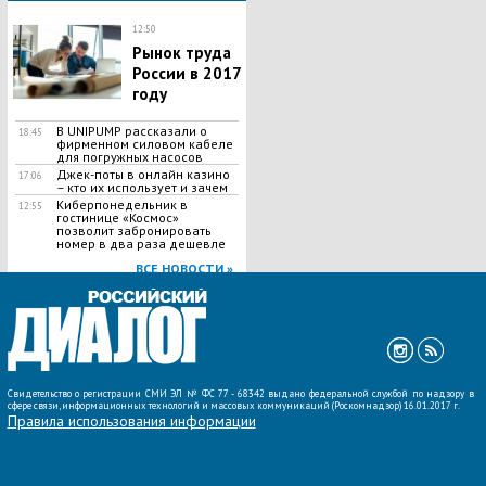
12:50
Рынок труда
России в 2017
году
В UNIPUMP рассказали о
18:45
фирменном силовом кабеле
для погружных насосов
Джек-поты в онлайн казино
17:06
– кто их использует и зачем
Киберпонедельник в
12:55
гостинице «Космос»
позволит забронировать
номер в два раза дешевле
ВСЕ НОВОСТИ »
Свидетельство о регистрации СМИ ЭЛ № ФС 77 - 68342 выдано федеральной службой по надзору в
сфере связи, информационных технологий и массовых коммуникаций (Роскомнадзор) 16.01.2017 г.
Правила использования информации