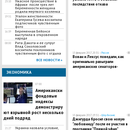
Ужасное происшествие в
23:10
последствия отказа
Африке: после трех лет
беременности женщина
родила мертвого козленка
Эталон женственности:
19:51
Екатерина Гусева восхитила
подписчиков чувственным
фото
Беременная Бейонсе
16:39
выступила в откровенном
наряде
Рита Дакота и ее супруг
08:00
Влад Соколовский
восхитили поклонников
15 февраля 2017, 20:31 —
Россия
чувственным фото с отдыха
Вован и Лексус поведали, как
ВСЕ НОВОСТИ »
оригинально разыграли
американских сенаторов-
русофобов
ЭКОНОМИКА
07:00
Американски
фондовые
индексы
демонстриру
ют взрывной рост несколько
15 февраля 2017, 19:51 —
Шоу-бизнес
дней подряд
Джигурда бросил свою новую
"любовницу" после ее участия в
Украина назвала условие,
программе "Прямой эфир"
21:27