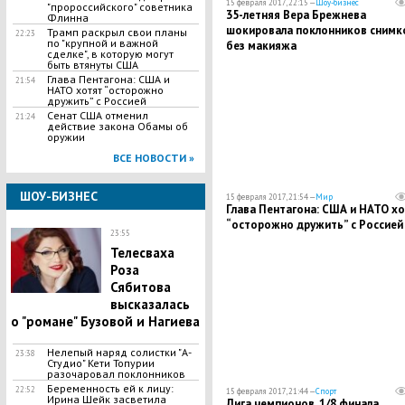
15 февраля 2017, 22:15 —
Шоу-бизнес
"пророссийского" советника
35-летняя Вера Брежнева
Флинна
шокировала поклонников снимк
Трамп раскрыл свои планы
22:23
по "крупной и важной
без макияжа
сделке", в которую могут
быть втянуты США
Глава Пентагона: США и
21:54
НАТО хотят “осторожно
дружить” с Россией
Сенат США отменил
21:24
действие закона Обамы об
оружии
ВСЕ НОВОСТИ »
ШОУ-БИЗНЕС
15 февраля 2017, 21:54 —
Мир
Глава Пентагона: США и НАТО х
“осторожно дружить” с Россией
23:55
Телесваха
Роза
Сябитова
высказалась
о "романе" Бузовой и Нагиева
Нелепый наряд солистки "А-
23:38
Студио" Кети Топурии
разочаровал поклонников
Беременность ей к лицу:
22:52
15 февраля 2017, 21:44 —
Спорт
Ирина Шейк засветила
Лига чемпионов. 1/8 финала.