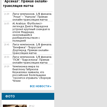
“Арсенал”. Прямая онлайн-
трансляция матча
Лига чемпионов. 1/8 финала.
21:39
“Реал” – “Наполи”. Прямая
онлайн-трансляция матча
Al Arabiya: Футболист-
16:05
легенда Диего Марадона
устроил крупный скандал в
отеле Мадрида,
окончившийся
разбирательством с
полицией
Лига чемпионов. 1/8 финала.
20:45
"Бенфика" - "Боруссия"
Дортмунд. Прямая онлайн-
трансляция матча
Лига чемпионов. 1/8 финала.
20:35
"ПСЖ" - "Барселона". Прямая
онлайн-трансляция матча
Чемпионка мира по
19:59
биатлону Габриэла
Коукалова заявила, что
российские болельщики
"грозятся отравить" сборную
Чехии
ВСЕ НОВОСТИ »
ФОТО
09:12