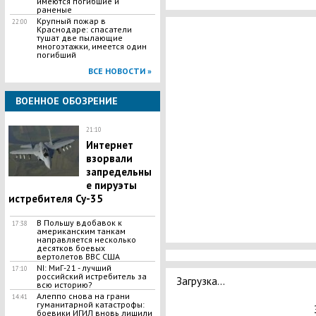
имеются погибшие и
раненые
​Крупный пожар в
22:00
Краснодаре: спасатели
тушат две пылающие
многоэтажки, имеется один
погибший
ВСЕ НОВОСТИ »
ВОЕННОЕ ОБОЗРЕНИЕ
21:10
Интернет
взорвали
запредельны
е пируэты
истребителя Су-35
В Польшу вдобавок к
17:38
американским танкам
направляется несколько
десятков боевых
вертолетов ВВС США
NI: МиГ-21 - лучший
17:10
российский истребитель за
Загрузка...
всю историю?
Алеппо снова на грани
14:41
гуманитарной катастрофы:
боевики ИГИЛ вновь лишили