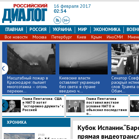
16 февраля 2017
02:34
ГЛАВНАЯ
РОССИЯ
УКРАИНА
МИР
ЭКОНОМИКА
ВОЕН
Все новости
Москва
Петербург
Киев
Крым
ИноСМИ
Мнен
Масштабный пожар в
Киевские власти
Сенатор Сов
Краснодаре: пылает
оставляют украинцев
раскрыл истин
многоэтажка – огонь
без света: в стране
слов Трампа 
перекин...
введено ч...
Обам...
Глава Пентагона: США
Глава Пентагона
и НАТО хотят
поставил жесткое
“осторожно дружить” с
условие НАТО и
Россией
объяснил последствия
о...
ХРОНИКА
Кубок Испании.“Барс
прямая видеотрансл
19:00