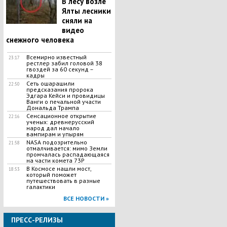
В лесу возле
Ялты лесники
сняли на
видео
снежного человека
Всемирно известный
23:17
рестлер забил головой 38
гвоздей за 60 секунд –
кадры
Сеть ошарашили
22:50
предсказания пророка
Эдгара Кейси и провидицы
Ванги о печальной участи
Дональда Трампа
Сенсационное открытие
22:16
ученых: древнерусский
народ дал начало
вампирам и упырям
NASA подозрительно
21:58
отмалчивается: мимо Земли
промчалась распадающаяся
на части комета 73Р
В Космосе нашли мост,
18:53
который поможет
путешествовать в разные
галактики
ВСЕ НОВОСТИ »
ПРЕСС-РЕЛИЗЫ