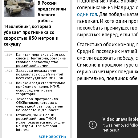
Подопечные Луиса Энрике 
В России
соперниками из Мадрида 
представили
один гол
. Для победы кат
боевого
робота
гандикап. И хотя один пр
"Нахлебник", который
поколебать преимущество “
убивает противника со
вырваться вперед, если з
скоростью 850 метров в
секунду
Статистика обоих команд 
Среди 8 последних матчей
Капитан морпехов сбил всю
18:19
смогли одержать победу, 
спесь с Пентагона, объяснив
главное превосходство
Симеоне в прошлом туре 
российской армии
Захарова неожиданно
серию из четырех поединк
17:22
поделилась общей мечтой
решительно, поединок обе
всех сотрудников МИД РФ
Войска Асада стремительно
18:44
приближают конец ИГИЛ:
освобождены новые
территории
Захарова "протроллила"
17:05
ОБСЕшников, которых в
очередной раз подловили
на "слепоте" в Донбассе
Готовься, НАТО: новый
14:00
российский танк T-90M
может оказаться настоящим
монстром - The National
Interest
ВСЕ НОВОСТИ »