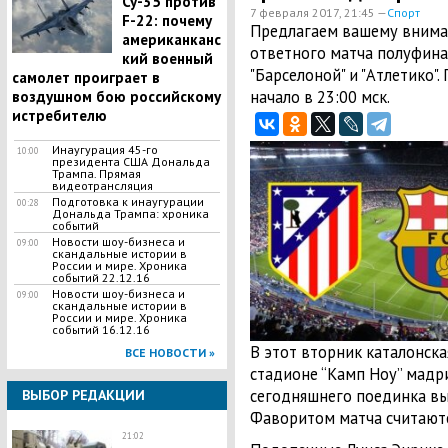
Су-35 против
7 февраля 2017, 21:45 —
Спорт
F-22: почему
Предлагаем вашему внима
американканс
ответного матча полуфина
кий военный
"Барселоной" и "Атлетико".
самолет проиграет в
начало в 23:00 мск.
воздушном бою российскому
истребителю
Инаугурация 45-го
10:00
президента США Дональда
Трампа. Прямая
видеотрансляция
Подготовка к инаугурации
00:28
Дональда Трампа: хроника
событий
Новости шоу-бизнеса и
09:00
скандальные истории в
России и мире. Хроника
событий 22.12.16
Новости шоу-бизнеса и
09:00
скандальные истории в
России и мире. Хроника
событий 16.12.16
В этот вторник каталонска
ВСЕ НОВОСТИ »
стадионе “Камп Ноу” мадр
сегодняшнего поединка вы
ВЫБОР РЕДАКЦИИ
Фаворитом матча считаютс
21:02