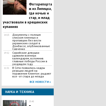
Фоторепорта
ж из Липецка,
где ночью и
стар, и млад
участвовали в крещенских
купаниях
Документы с полным
14:13
списком пленных и
пропавших без вести
украинских солдат в
Донбассе, опубликованные
Савченко
Сирийские девушки
19:52
удивили военных
календарем, вспомнив
главные победы России в
уходящем году
В Сети появились кадры
11:51
реакции людей на
поражение Клинтон: рыдают
все - от стара до млада
ВСЕ НОВОСТИ »
НАУКА И ТЕХНИКА
23:45