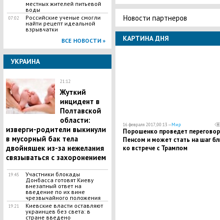
местных жителей питьевой
воды
Новости партнеров
Российские ученые смогли
07:02
найти рецепт идеальной
взрывчатки
КАРТИНА ДНЯ
ВСЕ НОВОСТИ »
УКРАИНА
21:12
​Жуткий
инцидент в
Полтавской
области:
16 февраля 2017, 00:13 —
Мир
изверги-родители выкинули
Порошенко проведет переговор
в мусорный бак тела
Пенсом и может стать на шаг б
двойняшек из-за нежелания
ко встрече с Трампом
связываться с захоронением
Участники блокады
19:45
Донбасса готовят Киеву
внезапный ответ на
введение по их вине
чрезвычайного положения
Киевские власти оставляют
19:21
украинцев без света: в
стране введено