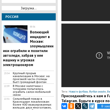
Загрузка...
РОССИЯ
00:56
​Вопиющий
инцидент в
Москве:
злоумышленн
ики ограбили и похитили
автоледи, забрав у нее
машину и угрожая
электрошокером
​Крупный прорыв
23:54
канализации в Москве: на
проезжей части столицы
бьет громадный фонтан
В Москве налетчики с
22:59
топорами попытались
Теги:
,
,
Новости футбола
Футбол онлайн
В
ограбить салон мобильной
связи
Присоединяйтесь к нам в Fa
​Сильнейший пожар в
22:51
Telegram. Будьте в курсе п
Краснодаре локализован:
более 400 эвакуированных
В зак
жильцов двух многоэтажек,