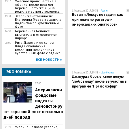
Ужасное происшествие в
23:10
Африке: после трех лет
беременности женщина
15 февраля 2017, 20:31 —
Россия
родила мертвого козленка
Вован и Лексус поведали, как
Эталон женственности:
19:51
оригинально разыграли
Екатерина Гусева восхитила
подписчиков чувственным
американских сенаторов-
фото
русофобов
Беременная Бейонсе
16:39
выступила в откровенном
наряде
Рита Дакота и ее супруг
08:00
Влад Соколовский
восхитили поклонников
чувственным фото с отдыха
ВСЕ НОВОСТИ »
ЭКОНОМИКА
15 февраля 2017, 19:51 —
Шоу-бизнес
Джигурда бросил свою новую
"любовницу" после ее участия в
07:00
программе "Прямой эфир"
Американски
фондовые
индексы
демонстриру
ют взрывной рост несколько
дней подряд
Украина назвала условие,
21:27