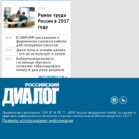
12:50
Рынок труда
России в 2017
году
В UNIPUMP рассказали о
18:45
фирменном силовом кабеле
для погружных насосов
Джек-поты в онлайн казино
17:06
– кто их использует и зачем
Киберпонедельник в
12:55
гостинице «Космос»
позволит забронировать
номер в два раза дешевле
ВСЕ НОВОСТИ »
Свидетельство о регистрации СМИ ЭЛ № ФС 77 - 68342 выдано федеральной службой по надзору в
сфере связи, информационных технологий и массовых коммуникаций (Роскомнадзор) 16.01.2017 г.
Правила использования информации