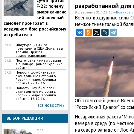
Су-35 против
разработанной для 
F-22: почему
американканс
9 февраля 2017, 21:36 —
Военное о
Военно-воздушные силы С
кий военный
самолет проиграет в
межконтинентальной баллис
воздушном бою российскому
истребителю
Инаугурация 45-го
10:00
президента США Дональда
Трампа. Прямая
видеотрансляция
Подготовка к инаугурации
00:28
Дональда Трампа: хроника
событий
Новости шоу-бизнеса и
09:00
скандальные истории в
России и мире. Хроника
событий 22.12.16
Новости шоу-бизнеса и
09:00
скандальные истории в
России и мире. Хроника
событий 16.12.16
Об этом сообщили в Военн
ВСЕ НОВОСТИ »
"Российский Диалог" со ссы
Незаряженная ракета "Minut
ВЫБОР РЕДАКЦИИ
вечера в среду (по местно
на северо-западе от Лос-А
21:02