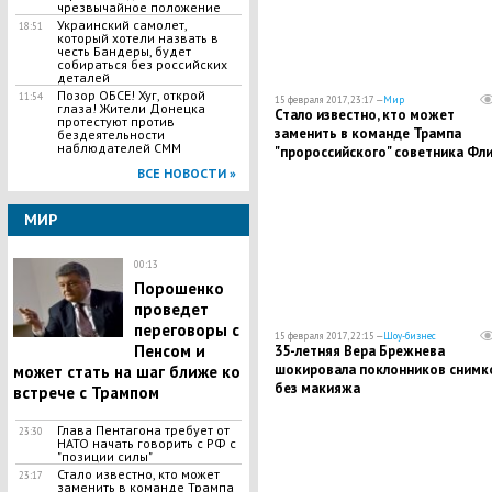
чрезвычайное положение
Украинский самолет,
18:51
который хотели назвать в
честь Бандеры, будет
собираться без российских
деталей
Позор ОБСЕ! Хуг, открой
11:54
15 февраля 2017, 23:17 —
Мир
глаза! Жители Донецка
Стало известно, кто может
протестуют против
заменить в команде Трампа
бездеятельности
наблюдателей СММ
"пророссийского" советника Фл
ВСЕ НОВОСТИ »
МИР
00:13
Порошенко
проведет
переговоры с
15 февраля 2017, 22:15 —
Шоу-бизнес
Пенсом и
35-летняя Вера Брежнева
шокировала поклонников снимк
может стать на шаг ближе ко
без макияжа
встрече с Трампом
Глава Пентагона требует от
23:30
НАТО начать говорить с РФ с
"позиции силы"
Стало известно, кто может
23:17
заменить в команде Трампа