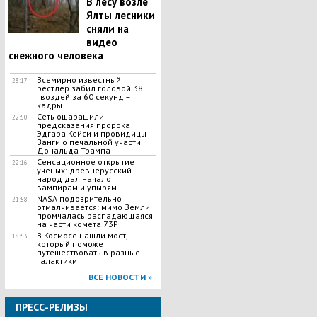
В лесу возле
Ялты лесники
сняли на
видео
снежного человека
Всемирно известный
23:17
рестлер забил головой 38
гвоздей за 60 секунд –
кадры
Сеть ошарашили
22:50
предсказания пророка
Эдгара Кейси и провидицы
Ванги о печальной участи
Дональда Трампа
Сенсационное открытие
22:16
ученых: древнерусский
народ дал начало
вампирам и упырям
NASA подозрительно
21:58
отмалчивается: мимо Земли
промчалась распадающаяся
на части комета 73Р
В Космосе нашли мост,
18:53
который поможет
путешествовать в разные
галактики
ВСЕ НОВОСТИ »
ПРЕСС-РЕЛИЗЫ