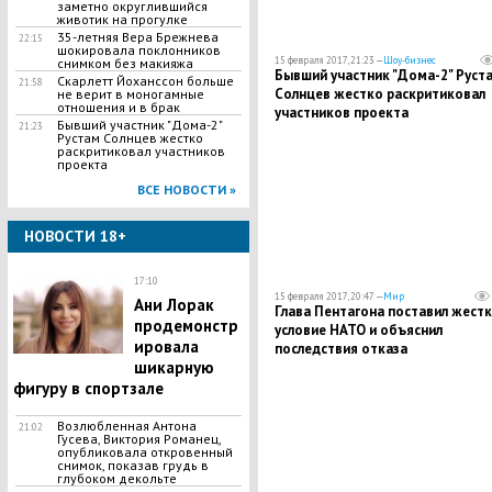
заметно округлившийся
животик на прогулке
35-летняя Вера Брежнева
22:15
шокировала поклонников
15 февраля 2017, 21:23 —
Шоу-бизнес
снимком без макияжа
Бывший участник "Дома-2" Руст
Скарлетт Йоханссон больше
21:58
Солнцев жестко раскритиковал
не верит в моногамные
отношения и в брак
участников проекта
Бывший участник "Дома-2"
21:23
Рустам Солнцев жестко
раскритиковал участников
проекта
ВСЕ НОВОСТИ »
НОВОСТИ 18+
17:10
15 февраля 2017, 20:47 —
Мир
Ани Лорак
Глава Пентагона поставил жест
продемонстр
условие НАТО и объяснил
ировала
последствия отказа
шикарную
фигуру в спортзале
Возлюбленная Антона
21:02
Гусева, Виктория Романец,
опубликовала откровенный
снимок, показав грудь в
глубоком декольте