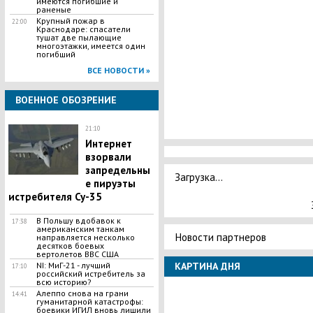
имеются погибшие и
раненые
​Крупный пожар в
22:00
Краснодаре: спасатели
тушат две пылающие
многоэтажки, имеется один
погибший
ВСЕ НОВОСТИ »
ВОЕННОЕ ОБОЗРЕНИЕ
21:10
Интернет
взорвали
запредельны
Загрузка...
е пируэты
истребителя Су-35
В Польшу вдобавок к
17:38
американским танкам
Новости партнеров
направляется несколько
десятков боевых
вертолетов ВВС США
КАРТИНА ДНЯ
NI: МиГ-21 - лучший
17:10
российский истребитель за
всю историю?
Алеппо снова на грани
14:41
гуманитарной катастрофы:
боевики ИГИЛ вновь лишили