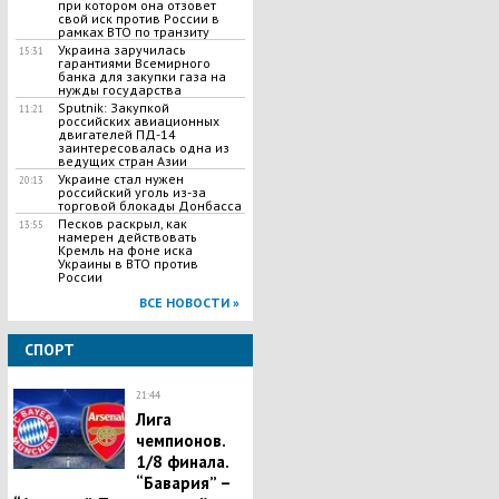
при котором она отзовет
свой иск против России в
рамках ВТО по транзиту
Украина заручилась
15:31
гарантиями Всемирного
банка для закупки газа на
нужды государства
Sputnik: Закупкой
11:21
российских авиационных
двигателей ПД-14
заинтересовалась одна из
ведущих стран Азии
Украине стал нужен
20:13
российский уголь из-за
торговой блокады Донбасса
Песков раскрыл, как
13:55
намерен действовать
Кремль на фоне иска
Украины в ВТО против
России
ВСЕ НОВОСТИ »
СПОРТ
21:44
Лига
чемпионов.
1/8 финала.
“Бавария” –