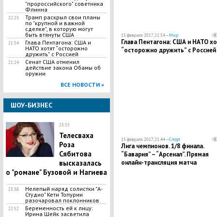
"пророссийского" советника
Флинна
Трамп раскрыл свои планы
22:23
по "крупной и важной
сделке", в которую могут
быть втянуты США
15 февраля 2017, 21:54 —
Мир
Глава Пентагона: США и НАТО х
Глава Пентагона: США и
21:54
НАТО хотят “осторожно
“осторожно дружить” с Россией
дружить” с Россией
Сенат США отменил
21:24
действие закона Обамы об
оружии
ВСЕ НОВОСТИ »
ШОУ-БИЗНЕС
23:55
Телесваха
15 февраля 2017, 21:44 —
Спорт
Роза
Лига чемпионов. 1/8 финала.
Сябитова
“Бавария” – “Арсенал”. Прямая
онлайн-трансляция матча
высказалась
о "романе" Бузовой и Нагиева
Нелепый наряд солистки "А-
23:38
Студио" Кети Топурии
разочаровал поклонников
Беременность ей к лицу:
22:52
Ирина Шейк засветила