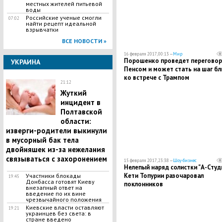
местных жителей питьевой
воды
Российские ученые смогли
07:02
найти рецепт идеальной
взрывчатки
ВСЕ НОВОСТИ »
16 февраля 2017, 00:13 —
Мир
Порошенко проведет переговор
УКРАИНА
Пенсом и может стать на шаг б
ко встрече с Трампом
21:12
​Жуткий
инцидент в
Полтавской
области:
изверги-родители выкинули
в мусорный бак тела
двойняшек из-за нежелания
связываться с захоронением
15 февраля 2017, 23:38 —
Шоу-бизнес
Нелепый наряд солистки "А-Студ
Кети Топурии разочаровал
Участники блокады
19:45
Донбасса готовят Киеву
поклонников
внезапный ответ на
введение по их вине
чрезвычайного положения
Киевские власти оставляют
19:21
украинцев без света: в
стране введено