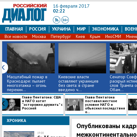
16 февраля 2017
02:22
ГЛАВНАЯ
РОССИЯ
УКРАИНА
МИР
ЭКОНОМИКА
ВОЕН
Все новости
Москва
Петербург
Киев
Крым
ИноСМИ
Мнен
Масштабный пожар в
Киевские власти
Сенатор Сов
Краснодаре: пылает
оставляют украинцев
раскрыл истин
многоэтажка – огонь
без света: в стране
слов Трампа 
перекин...
введено ч...
Обам...
Глава Пентагона: США
Глава Пентагона
и НАТО хотят
поставил жесткое
“осторожно дружить” с
условие НАТО и
Россией
объяснил последствия
о...
ХРОНИКА
Опубликованы кадр
межконтинентально
19:00