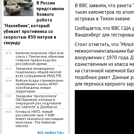
В России
В ВВС заявили, что ракета 
представили
тысяч километров по атол
боевого
островах в Тихом океане.
робота
"Нахлебник", который
Сообщается, что ВВС США 
убивает противника со
Ванденберг для тестирован
скоростью 850 метров в
секунду
Стоит отметить, что "Minu
межконтинентальными балл
Капитан морпехов сбил всю
18:19
спесь с Пентагона, объяснив
вооружении с 1970 года. Д
главное превосходство
единственным из класса 
российской армии
Захарова неожиданно
17:22
на статичной наземной ба
поделилась общей мечтой
всех сотрудников МИД РФ
подобных ракет. Данные р
Войска Асада стремительно
18:44
для переноса ядерного за
приближают конец ИГИЛ:
освобождены новые
территории
Захарова "протроллила"
17:05
ОБСЕшников, которых в
очередной раз подловили
на "слепоте" в Донбассе
Готовься, НАТО: новый
14:00
российский танк T-90M
может оказаться настоящим
монстром - The National
Interest
ВСЕ НОВОСТИ »