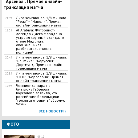
“Арсенал”. Прямая онлайн-
трансляция матча
Лига чемпионов. 1/8 финала.
21:39
“Реал” – “Наполи”. Прямая
онлайн-трансляция матча
Al Arabiya: Футболист-
16:05
легенда Диего Марадона
устроил крупный скандал в
отеле Мадрида,
окончившийся
разбирательством с
полицией
Лига чемпионов. 1/8 финала.
20:45
"Бенфика" - "Боруссия"
Дортмунд. Прямая онлайн-
трансляция матча
Лига чемпионов. 1/8 финала.
20:35
"ПСЖ" - "Барселона". Прямая
онлайн-трансляция матча
Чемпионка мира по
19:59
биатлону Габриэла
Коукалова заявила, что
российские болельщики
"грозятся отравить" сборную
Чехии
ВСЕ НОВОСТИ »
ФОТО
09:12