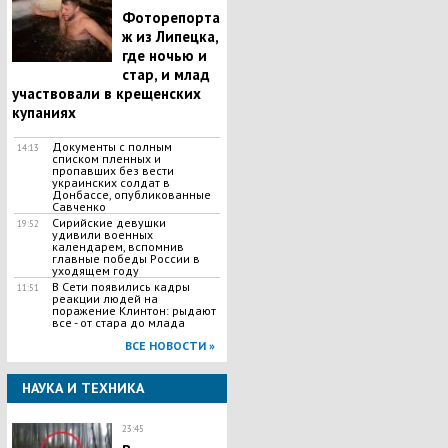
Фоторепорта
ж из Липецка,
где ночью и
стар, и млад
участвовали в крещенских
купаниях
Документы с полным
14:13
списком пленных и
пропавших без вести
украинских солдат в
Донбассе, опубликованные
Савченко
Сирийские девушки
19:52
удивили военных
календарем, вспомнив
главные победы России в
уходящем году
В Сети появились кадры
11:51
реакции людей на
поражение Клинтон: рыдают
все - от стара до млада
ВСЕ НОВОСТИ »
НАУКА И ТЕХНИКА
23:45