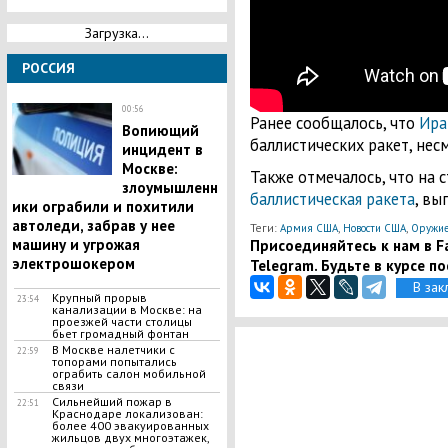
Загрузка...
РОССИЯ
00:56
Ранее сообщалось, что
Ир
​Вопиющий
баллистических ракет, нес
инцидент в
Москве:
Также отмечалось, что на 
злоумышленн
баллистическая ракета
, вы
ики ограбили и похитили
автоледи, забрав у нее
Теги:
,
,
Армия США
Новости США
Оружи
Присоединяйтесь к нам в Fa
машину и угрожая
электрошокером
Telegram. Будьте в курсе п
В зак
​Крупный прорыв
23:54
канализации в Москве: на
проезжей части столицы
бьет громадный фонтан
В Москве налетчики с
22:59
топорами попытались
ограбить салон мобильной
связи
​Сильнейший пожар в
22:51
Краснодаре локализован:
более 400 эвакуированных
жильцов двух многоэтажек,