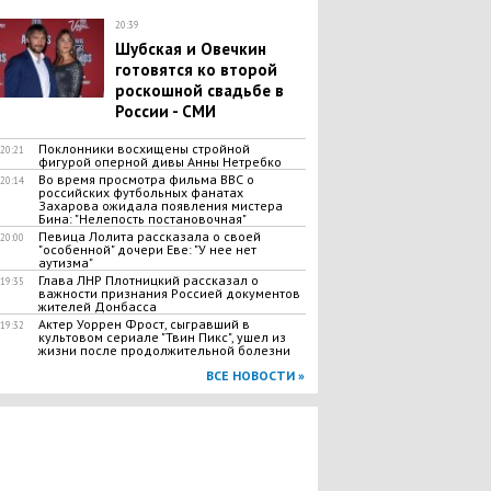
20:39
Шубская и Овечкин
готовятся ко второй
роскошной свадьбе в
России - СМИ
Поклонники восхищены стройной
20:21
фигурой оперной дивы Анны Нетребко
​Во время просмотра фильма ВВС о
20:14
российских футбольных фанатах
Захарова ожидала появления мистера
Бина: "Нелепость постановочная"
Певица Лолита рассказала о своей
20:00
"особенной" дочери Еве: "У нее нет
аутизма"
Глава ЛНР Плотницкий рассказал о
19:35
важности признания Россией документов
жителей Донбасса
Актер Уоррен Фрост, сыгравший в
19:32
культовом сериале "Твин Пикс", ушел из
жизни после продолжительной болезни
ВСЕ НОВОСТИ »