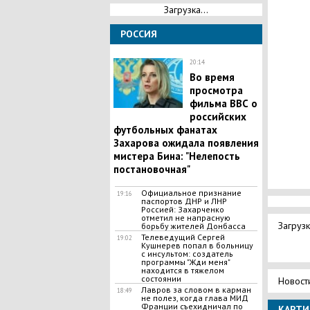
Загрузка...
РОССИЯ
20:14
​Во время
просмотра
фильма ВВС о
российских
футбольных фанатах
Захарова ожидала появления
мистера Бина: "Нелепость
постановочная"
​Официальное признание
19:16
паспортов ДНР и ЛНР
Россией: Захарченко
отметил не напрасную
Загрузк
борьбу жителей Донбасса
Телеведущий Сергей
19:02
Кушнерев попал в больницу
с инсультом: создатель
программы "Жди меня"
находится в тяжелом
состоянии
Новост
Лавров за словом в карман
18:49
не полез, когда глава МИД
Франции съехидничал по
КАРТИ