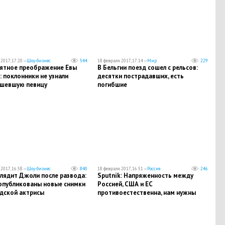
2017, 17:20 —
Шоу-бизнес
544
18 февраля 2017, 17:14 —
Мир
229
ятное преображение Евы
В Бельгии поезд сошел с рельсов:
 поклонники не узнали
десятки пострадавших, есть
шевшую певицу
погибшие
2017, 16:58 —
Шоу-бизнес
840
18 февраля 2017, 16:51 —
Россия
246
лядит Джоли после развода:
Sputnik: Напряженность между
 опубликованы новые снимки
Россией, США и ЕС
удской актрисы
противоестественна, нам нужны
добрососедские отношения -
Лавров