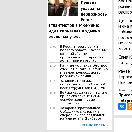
Костен
Пушков
романт
указал на
распро
нервозность
Евро-
Дело в
атлантистов в Мюнхене:
и она 
идет серьезная подмена
забыла
реальных угроз
под од
не сом
В России представили
21:02
действ
боевого робота "Нахлебник",
который убивает
Сама К
противника со скоростью
850 метров в секунду
ситуац
Капитан морпехов сбил всю
18:19
спесь с Пентагона, объяснив
Ранее 
главное превосходство
российской армии
Тарас
Захарова неожиданно
17:22
Поклон
поделилась общей мечтой
всех сотрудников МИД РФ
Теги:
Нов
Войска Асада стремительно
18:44
Присое
приближают конец ИГИЛ:
освобождены новые
Telegr
территории
Захарова "протроллила"
17:05
ОБСЕшников, которых в
очередной раз подловили
на "слепоте" в Донбассе
ВСЕ НОВОСТИ »