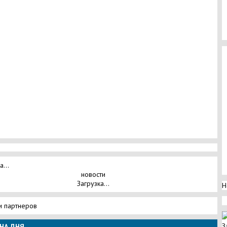
а...
новости
Загрузка...
Н
и партнеров
З
НА ДНЯ