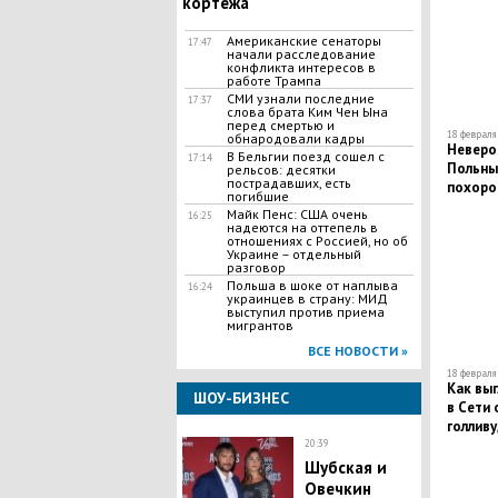
кортежа
Американские сенаторы
17:47
начали расследование
конфликта интересов в
работе Трампа
СМИ узнали последние
17:37
слова брата Ким Чен Ына
перед смертью и
18 февраля 
обнародовали кадры
Неверо
В Бельгии поезд сошел с
17:14
Польны:
рельсов: десятки
пострадавших, есть
похоро
погибшие
Майк Пенс: США очень
16:25
надеются на оттепель в
отношениях с Россией, но об
Украине – отдельный
разговор
Польша в шоке от наплыва
16:24
украинцев в страну: МИД
выступил против приема
мигрантов
ВСЕ НОВОСТИ »
18 февраля 
Как выг
ШОУ-БИЗНЕС
в Сети
голлив
20:39
Шубская и
Овечкин