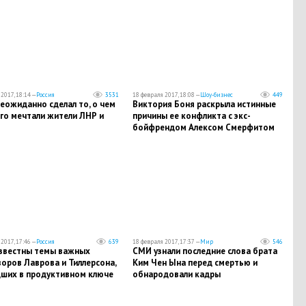
2017, 18:14 —
Россия
3531
18 февраля 2017, 18:08 —
Шоу-бизнес
449
еожиданно сделал то, о чем
Виктория Боня раскрыла истинные
го мечтали жители ЛНР и
причины ее конфликта с экс-
бойфрендом Алексом Смерфитом
2017, 17:46 —
Россия
639
18 февраля 2017, 17:37 —
Мир
546
известны темы важных
СМИ узнали последние слова брата
оров Лаврова и Тиллерсона,
Ким Чен Ына перед смертью и
ших в продуктивном ключе
обнародовали кадры