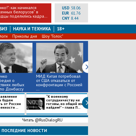
ко!": как начинался
USD
58.06
енных белорусов” в
EUR
61.76
дцы поделились кадра...
CNY
8.44
БИЗ
НАУКА И ТЕХНИКА
18+
логи
Приколы дня
Шоу "Голос"
нко
МИД Китая потребовал
Лавров сострил в ответ
редил о
от США отказаться от
на слова генсека НАТО
ствиях любых
конфронтации с Россией
по диалогу с Россией
по Донбассу
...
заявление
“К военному
Минобороны Ф
ы будем
сотрудничеству не
грозит России 
ь от России
готовы, но общий язык
ответом, если
нности ...
найдем!” – глава П...
нарушение дого
Читать @RusDialogRU
ПОСЛЕДНИЕ НОВОСТИ