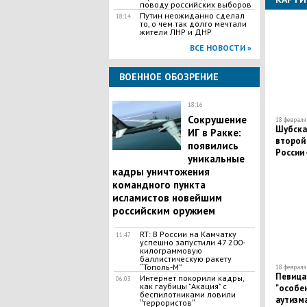
поводу российских выборов
Путин неожиданно сделал
18:14
то, о чем так долго мечтали
жители ЛНР и ДНР
ВСЕ НОВОСТИ »
ВОЕННОЕ ОБОЗРЕНИЕ
18:16
Сокрушение
18 февраля 
Шубска
ИГ в Ракке:
второй
появились
России 
уникальные
кадры уничтожения
командного пункта
исламистов новейшим
российским оружием
RT: В России на Камчатку
11:47
успешно запустили 47 200-
килограммовую
баллистическую ракету
“Тополь-М”
18 февраля 
Певица 
Интернет покорили кадры,
06:03
как гаубицы "Акация" с
"особен
беспилотниками ловили
аутизм
ʺтеррористовʺ