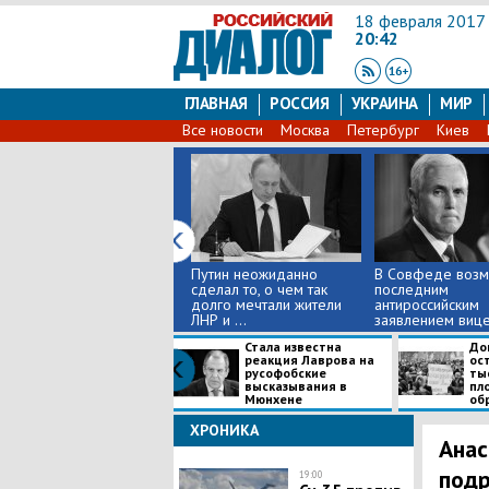
18 февраля 2017
20:42
ГЛАВНАЯ
РОССИЯ
УКРАИНА
МИР
Все новости
Москва
Петербург
Киев
Путин неожиданно
В Совфеде воз
сделал то, о чем так
последним
долго мечтали жители
антироссийским
ЛНР и ...
заявлением вице
Стала известна
До
реакция Лаврова на
ос
русофобские
ты
высказывания в
пл
Мюнхене
обр
ХРОНИКА
Анас
подр
19:00