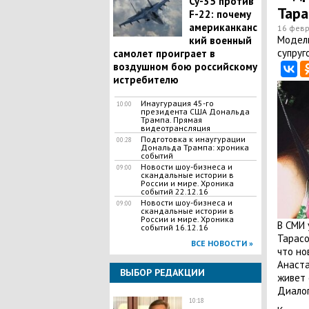
Су-35 против
Тар
F-22: почему
американканс
16 февр
Модель
кий военный
супруг
самолет проиграет в
воздушном бою российскому
истребителю
Инаугурация 45-го
10:00
президента США Дональда
Трампа. Прямая
видеотрансляция
Подготовка к инаугурации
00:28
Дональда Трампа: хроника
событий
Новости шоу-бизнеса и
09:00
скандальные истории в
России и мире. Хроника
событий 22.12.16
Новости шоу-бизнеса и
09:00
скандальные истории в
России и мире. Хроника
В СМИ 
событий 16.12.16
Тарасо
ВСЕ НОВОСТИ »
что но
Анаста
ВЫБОР РЕДАКЦИИ
живет 
Диалог
10:18