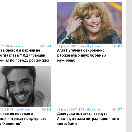
падения со сноуборда
2017, 18:49 —
Россия
1961
18 февраля 2017, 18:46 —
Шоу-бизнес
452
за словом в карман не
Алла Пугачева откровенно
когда глава МИД Франции
рассказала о двух любимых
ничал по поводу российских
мужчинах
в
2017, 18:33 —
Шоу-бизнес
195
18 февраля 2017, 18:24 —
Шоу-бизнес
327
инников поведал о
Джигурда пытается вернуть
ных интригах популярного
Анисину весьма нетрадиционными
 "Холостяк"
способами