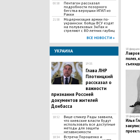
Пентагон рассказал
00:58
подробности позорного
бегства верхушки ИГИЛ из
Ракки
Модернизация армии по-
21:58
украински: бойцы ВСУ ездят
на полувековых ЗиЛах и
стреляют с 80-летних гаубиц
ВСЕ НОВОСТИ »
18 февраля 
УКРАИНА
Лавров 
полез, 
съехид
19:35
выборо
Глава ЛНР
Плотницкий
рассказал о
важности
признания Россией
документов жителей
Донбасса
Вице-спикер Рады заявила,
18 февраля 
18:52
Илья Гл
что киевские власти будут
использовать все доступные
закулис
методы для защиты
проекта
независимости
​Встреча Порошенко и
18:34