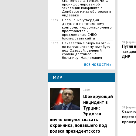
Столтенберга: генсек НАТО
проинформирован об
эскалации конфликта в
Донбассе из-за обстрелов в
Авдеевке
Порошенко утвердил
16:53
документ по тотальному
контролю информационного
пространства и
предложению СНБО
блокировать сайты
18 февраля 
Неизвестные открыли огонь
16:02
Путин н
по пассажирскому автобусу
под Одессой: раненый
так дол
срочно доставлен в
ДНР
больницу - Нацполиция
ВСЕ НОВОСТИ »
МИР
18:50
​Шокирующий
инцидент в
Турции:
18 февраля 
Стали 
Эрдоган
перегов
лично кинулся спасать
прошед
охранника, попавшего под
колеса президентского