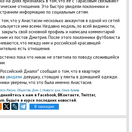
ко на днях призналась в том, что ее с Тарасовым связывают
ические отношения. Это быстро увидели поклонники и
странили информацию по социальным сетям.
 том, что у Анастасии несколько аккаунтов в одной из сетей
пользуется ими всеми. Недавно модель, по всей видимости,
 закрыть свой основной профиль и написала комментарий
ним из постов Дмитрия. После этого поклонники футболиста
неваются, что между ним и российской красавицей
ительно есть отношения.
остенко пока что никак не ответила по поводу сложившейся
ии.
"Российский Диалог" сообщал о том, что в квартире
ова
увидели
девушку, стоящую у плиты в домашней одежде.
ники уверены, что это была именно Анастасия.
ости России
,
Общество
,
Дом-2
,
Новости дня
,
Ольга Бузова
диняйтесь к нам в Facebook, ВКонтакте, Twitter,
am. Будьте в курсе последних новостей.
В закладки