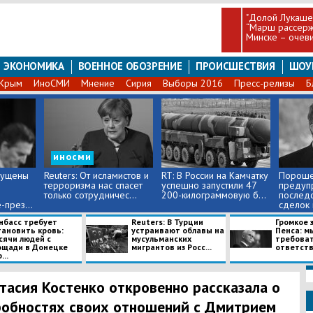
"Долой Лукашен
“Марш рассерж
Минске – очеви
ЭКОНОМИКА
ВОЕННОЕ ОБОЗРЕНИЕ
ПРОИСШЕСТВИЯ
ШОУ
Крым
ИноСМИ
Мнение
Сирия
Выборы 2016
Пресс-релизы
Б
иносми
мущены
Reuters: От исламистов и
RT: В России на Камчатку
Пороше
терроризма нас спасет
успешно запустили 47
предуп
только сотрудничес...
200-килограммовую б...
послед
-през...
сделок 
без...
нбасс требует
Reuters: В Турции
Громкое 
тановить кровь:
устраивают облавы на
Пенса: м
сячи людей с
мусульманских
требоват
ощади в Донецке
мигрантов из Росс...
ответстве
...
тасия Костенко откровенно рассказала о
обностях своих отношений с Дмитрием