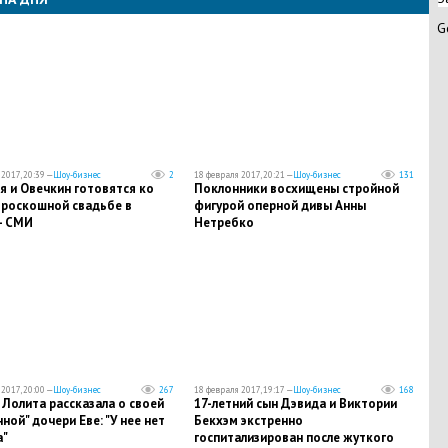
G
2017, 20:39 —
Шоу-бизнес
2
18 февраля 2017, 20:21 —
Шоу-бизнес
131
я и Овечкин готовятся ко
Поклонники восхищены стройной
 роскошной свадьбе в
фигурой оперной дивы Анны
- СМИ
Нетребко
2017, 20:00 —
Шоу-бизнес
267
18 февраля 2017, 19:17 —
Шоу-бизнес
168
Лолита рассказала о своей
17-летний сын Дэвида и Виктории
ной" дочери Еве: "У нее нет
Бекхэм экстренно
а"
госпитализирован после жуткого