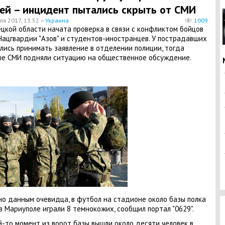
ей – инцидент пытались скрыть от СМИ
ля 2017, 13:52 —
Украина
1009
цкой области начата проверка в связи с конфликтом бойцов
Нацгвардии "Азов" и студентов-иностранцев. У пострадавших
лись принимать заявление в отделении полиции, тогда
е СМИ подняли ситуацию на общественное обсуждение.
но данным очевидца, в футбол на стадионе около базы полка
 в Мариуполе играли 8 темнокожих, сообщил портал "0629".
й-то момент из ворот базы вышли около десяти человек в