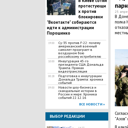
В Киеве сотни
парн
протестующи
х против
25 апре
В Доне
блокировки
полка 
"Вконтакте" собираются
отказа
идти к администрации
местны
Порошенко
Су-35 против F-22: почему
19:00
американский военный
самолет проиграет в
воздушном бою
российскому истребителю
Инаугурация 45-го
10:00
президента США Дональда
Трампа. Прямая
видеотрансляция
Подготовка к инаугурации
00:28
Дональда Трампа: хроника
событий
Новости шоу-бизнеса и
09:00
скандальные истории в
России и мире. Хроника
событий 22.12.16
ВСЕ НОВОСТИ »
Соглас
ВЫБОР РЕДАКЦИИ
"Азов"
В како
14:27