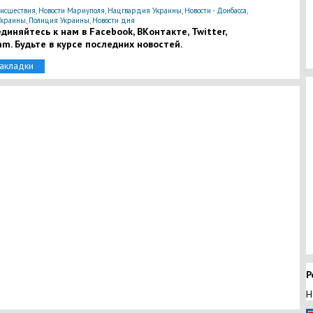
исшествия
,
Новости Мариуполя
,
Нацгвардия Украины
,
Новости - Донбасса
,
Украины
,
Полиция Украины
,
Новости дня
диняйтесь к нам в Facebook, ВКонтакте, Twitter,
am. Будьте в курсе последних новостей.
закладки
Р
Н