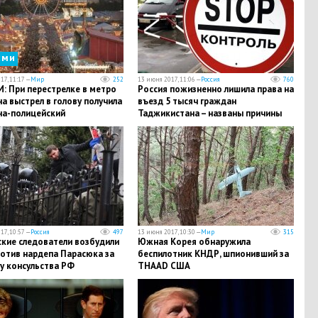
сми
17, 11:17 —
Мир
252
13 июня 2017, 11:06 —
Россия
760
: При перестрелке в метро
Россия пожизненно лишила права на
 выстрел в голову получила
въезд 5 тысяч граждан
а-полицейский
Таджикистана – названы причины
17, 10:57 —
Россия
497
13 июня 2017, 10:30 —
Мир
315
ские следователи возбудили
Южная Корея обнаружила
ротив нардепа Парасюка за
беспилотник КНДР, шпионивший за
у консульства РФ
THAAD США