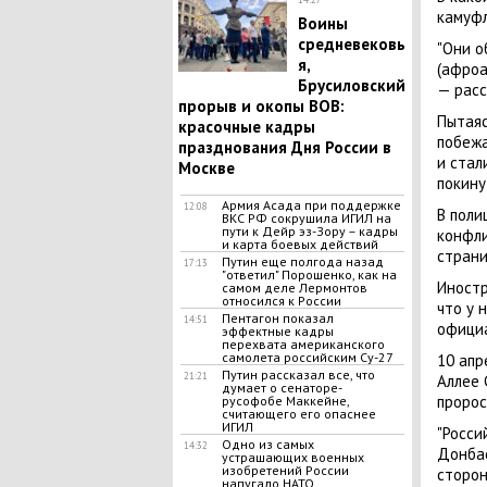
камуфл
Воины
средневековь
"Они о
я,
(афроа
Брусиловский
— расс
прорыв и окопы ВОВ:
Пытаяс
красочные кадры
побежа
празднования Дня России в
и стал
Москве
покину
Армия Асада при поддержке
12:08
В поли
ВКС РФ сокрушила ИГИЛ на
пути к Дейр эз-Зору – кадры
конфли
и карта боевых действий
страни
Путин еще полгода назад
17:13
"ответил" Порошенко, как на
Иностр
самом деле Лермонтов
относился к России
что у 
Пентагон показал
14:51
официа
эффектные кадры
перехвата американского
самолета российским Су-27
10 апр
Путин рассказал все, что
21:21
Аллее 
думает о сенаторе-
пророс
русофобе Маккейне,
считающего его опаснее
ИГИЛ
"Росси
Одно из самых
14:32
Донбас
устрашающих военных
изобретений России
сторон
напугало НАТО