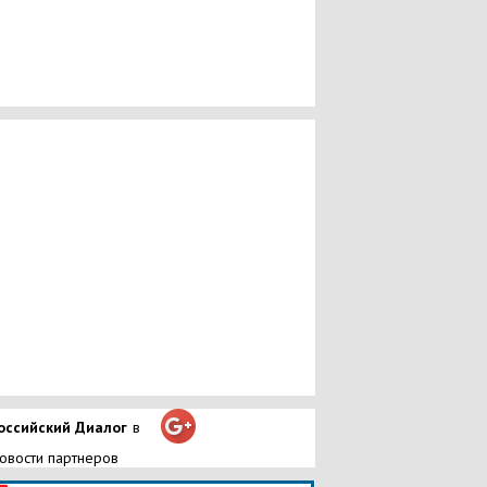
оссийский Диалог
в
овости партнеров