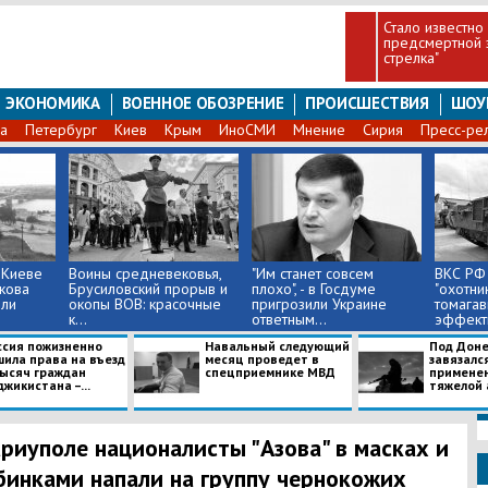
Стало известн
предсмертной з
стрелка"
ЭКОНОМИКА
ВОЕННОЕ ОБОЗРЕНИЕ
ПРОИСШЕСТВИЯ
ШОУ
а
Петербург
Киев
Крым
ИноСМИ
Мнение
Сирия
Пресс-ре
 Киеве
Воины средневековья,
"Им станет совсем
ВКС РФ
кова
Брусиловский прорыв и
плохо", - в Госдуме
"охотни
ли
окопы ВОВ: красочные
пригрозили Украине
томагав
к...
ответным...
эффект
ссия пожизненно
Навальный следующий
Под Дон
шила права на въезд
месяц проведет в
завязался
тысяч граждан
спецприемнике МВД
применен
жикистана –...
тяжелой 
риуполе националисты "Азова" в масках и
бинками напали на группу чернокожих