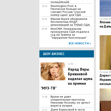
полицейский
Washington Post: в
10:56
Пентагоне больше не
считают Россию "угрозой
номер один" для США
Южная Корея обнаружила
13 июня 20
10:30
беспилотник КНДР,
Япония
шпионивший за THAAD США
на Дал
ИноСМИ: Генеральная
09:49
прокуратура США подала в
суд на Трампа за
“нарушение Конституции”
ВСЕ НОВОСТИ »
ШОУ-БИЗНЕС
12:36
Наряд Веры
13 июня 20
Брежневой
Директ
наделал шума
Израиля
на премии
месяце
"МУЗ-ТВ"
Врачи не дают
11:48
утешительные прогнозы
Николаю Носкову, но артист
верит в лучшее
Дане Борисовой в честь
11:22