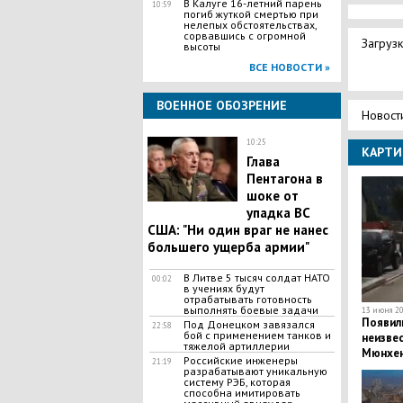
В Калуге 16-летний парень
10:59
погиб жуткой смертью при
нелепых обстоятельствах,
сорвавшись с огромной
Загрузк
высоты
ВСЕ НОВОСТИ »
ВОЕННОЕ ОБОЗРЕНИЕ
Новост
10:25
КАРТИ
Глава
Пентагона в
шоке от
упадка ВС
США: "Ни один враг не нанес
большего ущерба армии"
В Литве 5 тысяч солдат НАТО
00:02
в учениях будут
отрабатывать готовность
выполнять боевые задачи
13 июня 20
Появил
Под Донецком завязался
22:58
бой с применением танков и
неизвес
тяжелой артиллерии
Мюнхе
Российские инженеры
21:19
разрабатывают уникальную
систему РЭБ, которая
способна имитировать