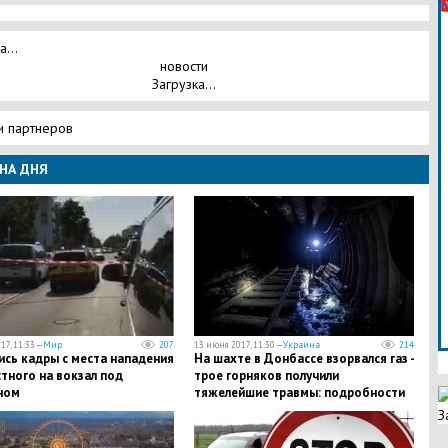
а...
новости
Загрузка...
и партнеров
НА ДНЯ
17, 11:33 —
Мир
207
13 июня 2017, 11:30 —
Украина
214
ись кадры с места нападения
На шахте в Донбассе взорвался газ -
тного на вокзал под
трое горняков получили
ном
тяжелейшие травмы: подробности
ЧП
З