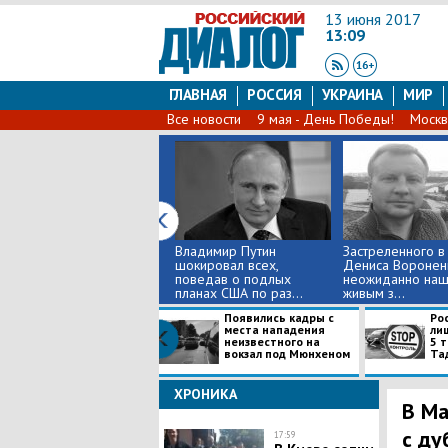
13 июня 2017
13:09
ГЛАВНАЯ
РОССИЯ
УКРАИНА
МИР
Все новости
9 мая - День Победы!
Москв
Владимир Путин
Застреленного в
шокировал всех,
Дениса Воронен
поведав о подлых
неожиданно наш
планах США по раз...
живым з...
Появились кадры с
Ро
места нападения
ли
неизвестного на
5 
вокзал под Мюнхеном
Тад
ХРОНИКА
В Ма
с ду
17:59