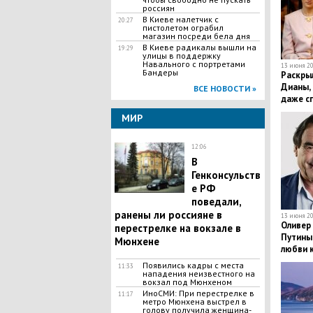
россиян
В Киеве налетчик с
20:27
пистолетом ограбил
магазин посреди бела дня
В Киеве радикалы вышли на
19:29
улицы в поддержку
Навального с портретами
13 июня 20
Бандеры
Раскры
Дианы,
ВСЕ НОВОСТИ »
даже сп
МИР
12:06
В
Генконсульств
е РФ
поведали,
ранены ли россияне в
13 июня 20
Оливер 
перестрелке на вокзале в
Путины
Мюнхене
любви 
Появились кадры с места
11:33
нападения неизвестного на
вокзал под Мюнхеном
ИноСМИ: При перестрелке в
11:17
метро Мюнхена выстрел в
голову получила женщина-