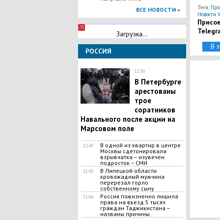
Теги:
Про
ВСЕ НОВОСТИ »
Новости 
Присое
Telegr
Загрузка...
В 
РОССИЯ
12:56
В Петербурге
арестованы
трое
соратников
Навального после акции на
Марсовом поле
В одной из квартир в центре
12:47
Москвы сдетонировала
взрывчатка – изувечен
подросток – СМИ
В Липецкой области
11:42
кровожадный мужчина
перерезал горло
собственному сыну
Россия пожизненно лишила
11:06
права на въезд 5 тысяч
граждан Таджикистана –
названы причины