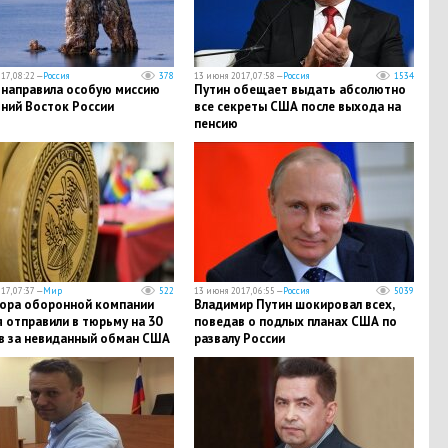
17, 08:22 —
Россия
378
13 июня 2017, 07:58 —
Россия
1534
 направила особую миссию
Путин обещает выдать абсолютно
ьний Восток России
все секреты США после выхода на
пенсию
17, 07:37 —
Мир
522
13 июня 2017, 06:55 —
Россия
5039
ора оборонной компании
Владимир Путин шокировал всех,
 отправили в тюрьму на 30
поведав о подлых планах США по
в за невиданный обман США
развалу России