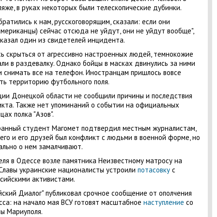
яже, в руках некоторых были телескопические дубинки.
братились к нам, русскоговорящим, сказали: если они
мериканцы) сейчас отсюда не уйдут, они не уйдут вообще",
казал один из свидетелей инцидента.
ь скрыться от агрессивно настроенных людей, темнокожие
ли в раздевалку. Однако бойцы в масках двинулись за ними
и снимать все на телефон. Иностранцам пришлось вовсе
ть территорию футбольного поля.
ции Донецкой области не сообщили причины и последствия
кта. Также нет упоминаний о событии на официальных
цах полка "Азов".
анный студент Магомет подтвердил местным журналистам,
него и его друзей был конфликт с людьми в военной форме, но
льно о нем замалчивают.
еля в Одессе возле памятника Неизвестному матросу на
Славы украинские националисты устроили
потасовку
с
сийскими активистами.
йский Диалог" публиковал срочное сообщение от ополчения
са: на начало мая ВСУ готовят масштабное
наступление
со
ы Мариуполя.