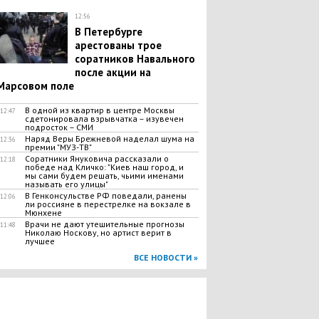
12:56
В Петербурге
арестованы трое
соратников Навального
после акции на
Марсовом поле
В одной из квартир в центре Москвы
12:47
сдетонировала взрывчатка – изувечен
подросток – СМИ
Наряд Веры Брежневой наделал шума на
12:36
премии "МУЗ-ТВ"
Соратники Януковича рассказали о
12:18
победе над Кличко: "Киев наш город, и
мы сами будем решать, чьими именами
называть его улицы"
В Генконсульстве РФ поведали, ранены
12:06
ли россияне в перестрелке на вокзале в
Мюнхене
Врачи не дают утешительные прогнозы
11:48
Николаю Носкову, но артист верит в
лучшее
ВСЕ НОВОСТИ »