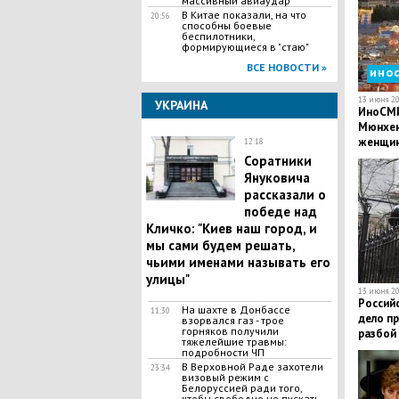
массивный авиаудар
В Китае показали, на что
20:56
способны боевые
беспилотники,
формирующиеся в "стаю"
ВСЕ НОВОСТИ »
ино
13 июня 20
УКРАИНА
ИноСМИ
Мюнхена
женщин
12:18
Соратники
Януковича
рассказали о
победе над
Кличко: "Киев наш город, и
мы сами будем решать,
чьими именами называть его
улицы"
13 июня 20
Россий
На шахте в Донбассе
11:30
дело п
взорвался газ - трое
горняков получили
разбой 
тяжелейшие травмы:
подробности ЧП
В Верховной Раде захотели
23:34
визовый режим с
Белоруссией ради того,
чтобы свободно не пускать