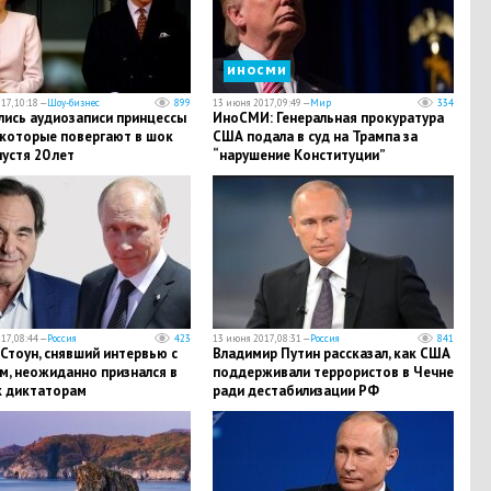
иносми
17, 10:18 —
Шоу-бизнес
899
13 июня 2017, 09:49 —
Мир
334
лись аудиозаписи принцессы
ИноСМИ: Генеральная прокуратура
 которые повергают в шок
США подала в суд на Трампа за
устя 20 лет
“нарушение Конституции”
17, 08:44 —
Россия
423
13 июня 2017, 08:31 —
Россия
841
Стоун, снявший интервью с
Владимир Путин рассказал, как США
м, неожиданно признался в
поддерживали террористов в Чечне
к диктаторам
ради дестабилизации РФ