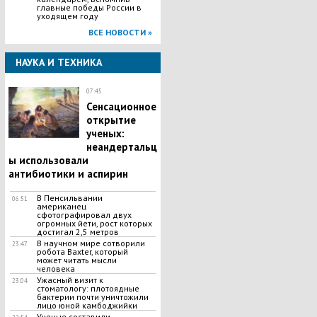
главные победы России в
уходящем году
ВСЕ НОВОСТИ »
НАУКА И ТЕХНИКА
07:45
Сенсационное
открытие
ученых:
неандертальц
ы использовали
антибиотики и аспирин
В Пенсильвании
06:51
американец
сфотографировал двух
огромных йети, рост которых
достигал 2,5 метров
В научном мире сотворили
23:47
робота Baxter, который
может читать мысли
человека
Ужасный визит к
23:04
стоматологу: плотоядные
бактерии почти уничтожили
лицо юной камбоджийки
Ученые составили