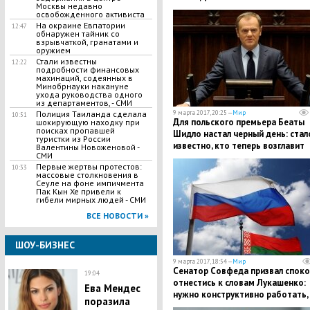
Москвы недавно
освобожденного активиста
На окраине Евпатории
12:47
обнаружен тайник со
взрывчаткой, гранатами и
оружием
Стали известны
12:22
подробности финансовых
махинаций, содеянных в
Минобрнауки накануне
ухода руководства одного
из департаментов, - СМИ
Полиция Таиланда сделала
9 марта 2017, 20:25 —
Мир
10:51
Для польского премьера Беаты
шокирующую находку при
поисках пропавшей
Шидло настал черный день: стал
туристки из России
известно, кто теперь возглавит
Валентины Новоженовой -
СМИ
Европейский совет
Первые жертвы протестов:
10:33
массовые столкновения в
Сеуле на фоне импичмента
Пак Кын Хе привели к
гибели мирных людей - СМИ
ВСЕ НОВОСТИ »
ШОУ-БИЗНЕС
9 марта 2017, 18:54 —
Мир
Сенатор Совфеда призвал спок
19:04
отнестись к словам Лукашенко:
Ева Мендес
нужно конструктивно работать, 
поразила
не лезть в словесную полемику