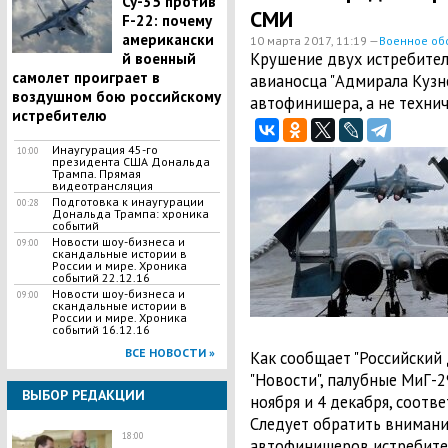
Су-35 против
СМИ
F-22: почему
американски
10 марта 2017, 11:19 —
Военное об
Крушение двух истребител
й военный
самолет проиграет в
авианосца "Адмирала Кузне
воздушном бою российскому
автофинишера, а не технич
истребителю
Инаугурация 45-го
10:00
президента США Дональда
Трампа. Прямая
видеотрансляция
Подготовка к инаугурации
00:28
Дональда Трампа: хроника
событий
Новости шоу-бизнеса и
09:00
скандальные истории в
России и мире. Хроника
событий 22.12.16
Новости шоу-бизнеса и
09:00
скандальные истории в
России и мире. Хроника
событий 16.12.16
ВСЕ НОВОСТИ »
Как сообщает "Российский 
"Новости", палубные МиГ-2
ВЫБОР РЕДАКЦИИ
ноября и 4 декабря, соотв
Следует обратить внимание
18:00
автофинишеров истребител