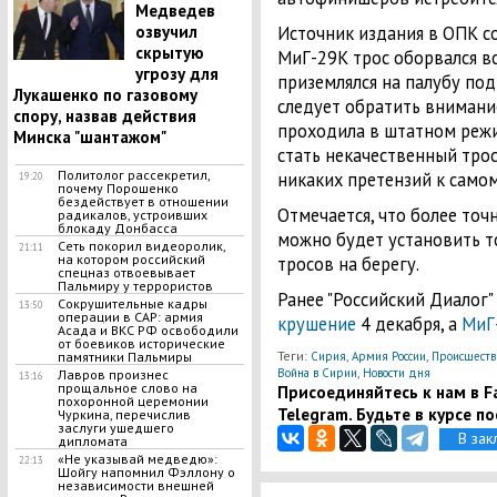
Медведев
озвучил
Источник издания в ОПК со
скрытую
МиГ-29К трос оборвался вс
угрозу для
приземлялся на палубу под
Лукашенко по газовому
следует обратить внимание
спору, назвав действия
проходила в штатном режи
Минска "шантажом"
стать некачественный трос
Политолог рассекретил,
никаких претензий к самом
19:20
почему Порошенко
бездействует в отношении
Отмечается, что более то
радикалов, устроивших
блокаду Донбасса
можно будет установить т
Сеть покорил видеоролик,
21:11
на котором российский
тросов на берегу.
спецназ отвоевывает
Пальмиру у террористов
Ранее "Российский Диалог"
Сокрушительные кадры
13:50
операции в САР: армия
крушение
4 декабря, а
МиГ
Асада и ВКС РФ освободили
от боевиков исторические
Теги:
,
,
памятники Пальмиры
Сирия
Армия России
Происшеств
,
Война в Сирии
Новости дня
Лавров произнес
13:16
прощальное слово на
Присоединяйтесь к нам в Fa
похоронной церемонии
Telegram. Будьте в курсе п
Чуркина, перечислив
заслуги ушедшего
В зак
дипломата
​«Не указывай медведю»:
22:13
Шойгу напомнил Фэллону о
независимости внешней