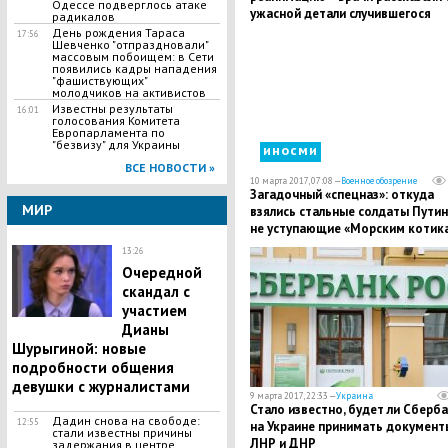
Одессе подверглось атаке
ужасной детали случившегося
радикалов
День рождения Тараса
17:56
Шевченко "отпраздновали"
массовым побоищем: в Сети
появились кадры нападения
"фашиствующих"
молодчиков на активистов
Известны результаты
16:01
голосования Комитета
Европарламента по
"безвизу" для Украины
иносми
ВСЕ НОВОСТИ »
10 марта 2017, 07:08 —
Военное обозрение
Загадочный «спецназ»: откуда
МИР
взялись стальные солдаты Путин
не уступающие «Морским котик
13:26
Очередной
скандал с
участием
Дианы
Шурыгиной: новые
подробности общения
девушки с журналистами
9 марта 2017, 22:33 —
Украина
Стало известно, будет ли Сберб
Дадин снова на свободе:
12:55
на Украине принимать документ
стали известны причины
ЛНР и ДНР
задержания в центре