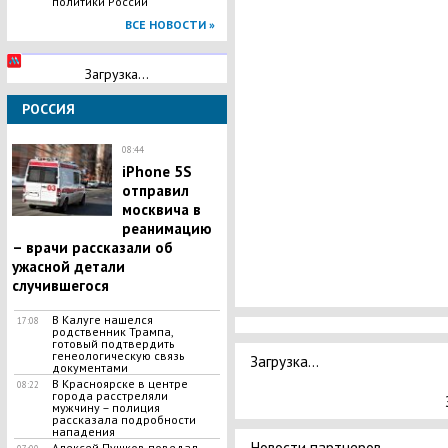
политики России
ВСЕ НОВОСТИ »
Загрузка...
РОССИЯ
08:44
iPhone 5S
отправил
москвича в
реанимацию
– врачи рассказали об
ужасной детали
случившегося
В Калуге нашелся
17:08
родственник Трампа,
готовый подтвердить
генеологическую связь
Загрузка...
документами
В Красноярске в центре
08:22
города расстреляли
мужчину – полиция
рассказала подробности
нападения
Новости партнеров
Алексей Пушков поведал