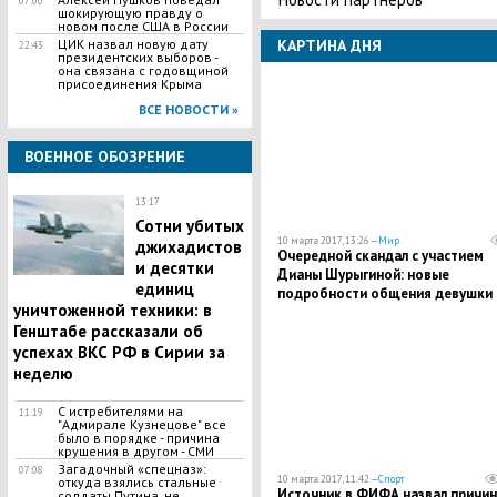
07:00
шокирующую правду о
новом после США в России
ЦИК назвал новую дату
КАРТИНА ДНЯ
22:43
президентских выборов -
она связана с годовщиной
присоединения Крыма
ВСЕ НОВОСТИ »
ВОЕННОЕ ОБОЗРЕНИЕ
13:17
Сотни убитых
10 марта 2017, 13:26 —
Мир
джихадистов
Очередной скандал с участием
и десятки
Дианы Шурыгиной: новые
единиц
подробности общения девушки 
уничтоженной техники: в
журналистами
Генштабе рассказали об
успехах ВКС РФ в Сирии за
неделю
С истребителями на
11:19
"Адмирале Кузнецове" все
было в порядке - причина
крушения в другом - СМИ
Загадочный «спецназ»:
07:08
10 марта 2017, 11:42 —
Спорт
откуда взялись стальные
Источник в ФИФА назвал причин
солдаты Путина, не