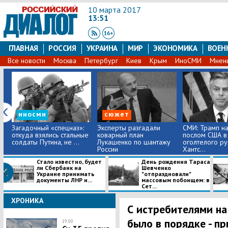
10 марта 2017
13:51
ГЛАВНАЯ
РОССИЯ
УКРАИНА
МИР
ЭКОНОМИКА
ВОЕН
Все новости
Москва
Петербург
Киев
Крым
ИноСМИ
Мнен
иносми
сюжет
Загадочный «спецназ»:
Эксперты разгадали
СМИ: Трамп н
откуда взялись стальные
коварный план
послом США в
солдаты Путина, не ...
Лукашенко по шантажу
оголтелого р
России
Хантс...
Стало известно, будет
День рождения Тараса
ли Сбербанк на
Шевченко
Украине принимать
"отпраздновали"
документы ЛНР и...
массовым побоищем: в
Сет...
ХРОНИКА
С истребителями на
было в порядке - пр
19:00