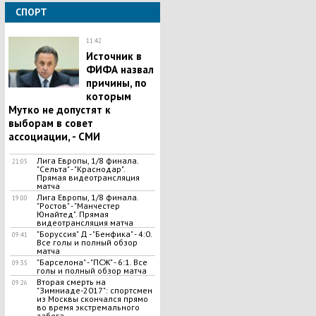
СПОРТ
11:42
Источник в
ФИФА назвал
причины, по
которым
Мутко не допустят к
выборам в совет
ассоциации, - СМИ
Лига Европы, 1/8 финала.
21:05
"Сельта" - "Краснодар".
Прямая видеотрансляция
матча
Лига Европы, 1/8 финала.
19:00
"Ростов" - "Манчестер
Юнайтед". Прямая
видеотрансляция матча
"Боруссия" Д - "Бенфика" - 4:0.
09:41
Все голы и полный обзор
матча
"Барселона" - "ПСЖ" - 6:1. Все
09:35
голы и полный обзор матча
Вторая смерть на
09:26
"Зимниаде-2017": спортсмен
из Москвы скончался прямо
во время экстремального
забега