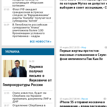
уступающие «Морским
по которым Мутко не допустят 
котикам»
выборам в совет ассоциации, - 
Флот РФ ожидает
07:03
грандиозная встряска:
следом за "Варшавянками"
ракеты "Калибр" получат все
субмарины "Антей"
В Ленобласти российская
06:09
суперракета "Атака"
уничтожила более 100
бронемашин условного
противника – кадры
ВСЕ НОВОСТИ »
10 марта 2017, 10:33 —
Мир
Первые жертвы протестов:
УКРАИНА
массовые столкновения в Сеуле 
фоне импичмента Пак Кын Хе
06:30
привели к гибели мирных людей -
Луценко
СМИ
получил
письмо о
Януковиче от
Генпрокуратуры России
Стало известно, будет ли
22:33
Сбербанк на Украине
принимать документы ЛНР и
10 марта 2017, 08:44 —
Россия
ДНР
iPhone 5S отправил москвича в
Отделение Сбербанка в
18:57
реанимацию – врачи рассказали 