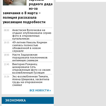
родного деда
из-за
замечания о 8 марта –
полиция рассказала
ужасающие подробности
Анастасия Волочкова на
08:00
отдыхе опубликовала серию
фото в откровенных
купальниках
49-летняя Николь Кидман
20:53
снялась полностью
обнаженной в новом
сериале
Настя Задорожная
18:00
порадовала поклонников
интимным снимком
Виктория Романец
22:45
шокировала Сеть
откровенным фото со своим
возлюбленным Гусевым
Экс-возлюбленная Тимати,
21:26
Алена Шишкова, засветила
грудь на откровенном
снимке
ВСЕ НОВОСТИ »
ЭКОНОМИКА