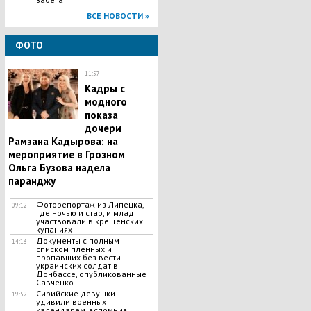
ВСЕ НОВОСТИ »
ФОТО
11:57
Кадры с
модного
показа
дочери
Рамзана Кадырова: на
мероприятие в Грозном
Ольга Бузова надела
паранджу
Фоторепортаж из Липецка,
09:12
где ночью и стар, и млад
участвовали в крещенских
купаниях
Документы с полным
14:13
списком пленных и
пропавших без вести
украинских солдат в
Донбассе, опубликованные
Савченко
Сирийские девушки
19:52
удивили военных
календарем, вспомнив