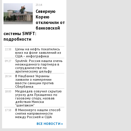
23:14
Северную
Корею
отключили от
банковской
системы SWIFT:
подробности
Цены на нефть покатились
22:38
вниз на фоне заявлений из
США – инфографика
Sputnik: Россия нашла очень
09:27
неожиданного партнера в
сотрудничестве по
арктическому шельфу
В Нацбанке Украины
20:54
заявили о намерении
ввести санкции против
Сбербанка
Медведев озвучил скрытую
18:00
угрозу для Лукашенко по
газовому спору, назвав
действия Минска
"шантажом"
В Минэнерго нашли способ
17:58
снятия напряженности
между Россией и США
ВСЕ НОВОСТИ »