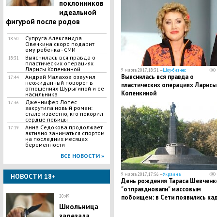
поклонников
идеальной
фигурой после родов
Супруга Александра
18:50
Овечкина скоро подарит
ему ребенка - СМИ
Выяснилась вся правда о
18:31
пластических операциях
Ларисы Копенкиной
9 марта 2017, 18:31 —
Шоу-бизнес
Выяснилась вся правда о
Андрей Малахов озвучил
17:44
неожиданный поворот в
пластических операциях Ларисы
отношениях Шурыгиной и ее
Копенкиной
насильника
Дженнифер Лопес
17:36
закрутила новый роман:
стало известно, кто покорил
сердце певицы
Анна Седокова продолжает
17:19
активно заниматься спортом
на последних месяцах
беременности
ВСЕ НОВОСТИ »
9 марта 2017, 17:56 —
Украина
НОВОСТИ 18+
День рождения Тараса Шевченк
"отпраздновали" массовым
20:49
побоищем: в Сети появились ка
нападения "фашиствующих"
Школьница
молодчиков на активистов
зарезала