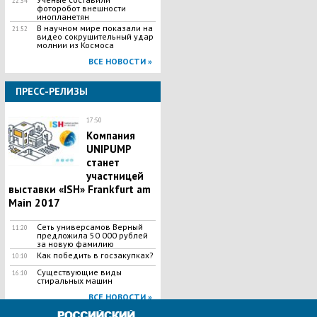
22:54
фоторобот внешности
инопланетян
В научном мире показали на
21:52
видео сокрушительный удар
молнии из Космоса
ВСЕ НОВОСТИ »
ПРЕСС-РЕЛИЗЫ
17:50
Компания
UNIPUMP
станет
участницей
выставки «ISH» Frankfurt am
Main 2017
Сеть универсамов Верный
11:20
предложила 50 000 рублей
за новую фамилию
Как победить в госзакупках?
10:10
Существующие виды
16:10
стиральных машин
ВСЕ НОВОСТИ »