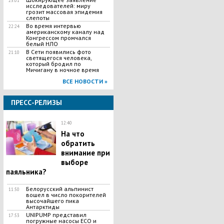
23:01
исследователей: миру
грозит массовая эпидемия
слепоты
Во время интервью
22:24
американскому каналу над
Конгрессом промчался
белый НЛО
В Сети появились фото
21:10
светящегося человека,
который бродил по
Мичигану в ночное время
ВСЕ НОВОСТИ »
ПРЕСС-РЕЛИЗЫ
12:40
На что
обратить
внимание при
выборе
паяльника?
Белорусский альпинист
11:50
вошел в число покорителей
высочайшего пика
Антарктиды
UNIPUMP представил
17:53
погружные насосы ECO и