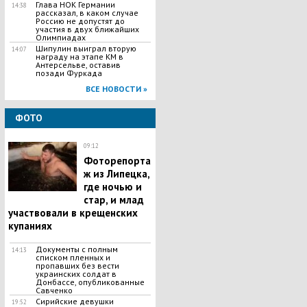
Глава НОК Германии
14:38
рассказал, в каком случае
Россию не допустят до
участия в двух ближайших
Олимпиадах
Шипулин выиграл вторую
14:07
награду на этапе КМ в
Антерсельве, оставив
позади Фуркада
ВСЕ НОВОСТИ »
ФОТО
09:12
Фоторепорта
ж из Липецка,
где ночью и
стар, и млад
участвовали в крещенских
купаниях
Документы с полным
14:13
списком пленных и
пропавших без вести
украинских солдат в
Донбассе, опубликованные
Савченко
Сирийские девушки
19:52