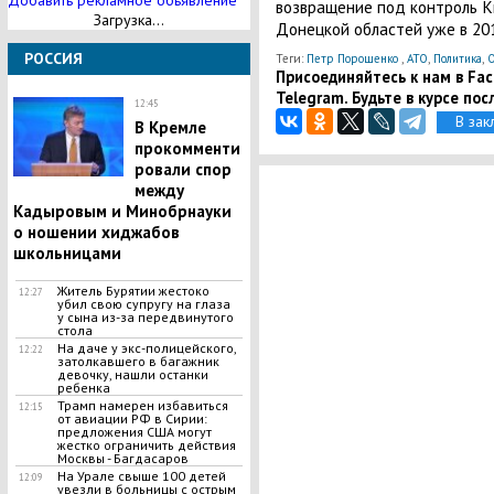
Добавить рекламное обьявление
возвращение под контроль К
Загрузка...
Донецкой областей уже в 201
РОССИЯ
Теги:
Петр Порошенко
,
АТО
,
Политика
,
О
Присоединяйтесь к нам в Face
Telegram. Будьте в курсе пос
12:45
В зак
В Кремле
прокомменти
ровали спор
между
Кадыровым и Минобрнауки
о ношении хиджабов
школьницами
Житель Бурятии жестоко
12:27
убил свою супругу на глаза
у сына из-за передвинутого
стола
На даче у экс-полицейского,
12:22
затолкавшего в багажник
девочку, нашли останки
ребенка
Трамп намерен избавиться
12:15
от авиации РФ в Сирии:
предложения США могут
жестко ограничить действия
Москвы - Багдасаров
На Урале свыше 100 детей
12:09
увезли в больницы с острым