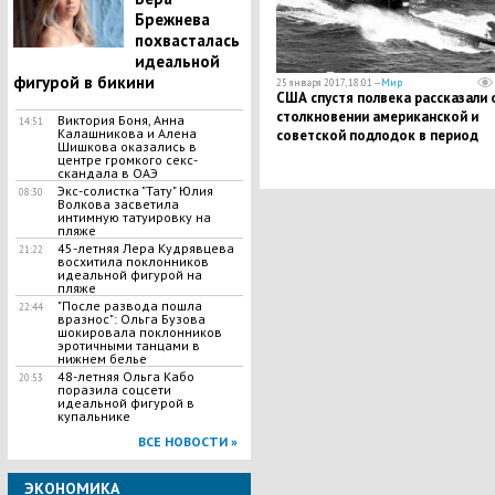
Брежнева
похвасталась
идеальной
фигурой в бикини
25 января 2017, 18:01 —
Мир
США спустя полвека рассказали 
столкновении американской и
Виктория Боня, Анна
14:51
Калашникова и Алена
советской подлодок в период
Шишкова оказались в
холодной войны
центре громкого секс-
скандала в ОАЭ
Экс-солистка "Тату" Юлия
08:30
Волкова засветила
интимную татуировку на
пляже
45-летняя Лера Кудрявцева
21:22
восхитила поклонников
идеальной фигурой на
пляже
"После развода пошла
22:44
вразнос": Ольга Бузова
шокировала поклонников
эротичными танцами в
нижнем белье
48-летняя Ольга Кабо
20:53
поразила соцсети
идеальной фигурой в
купальнике
ВСЕ НОВОСТИ »
ЭКОНОМИКА