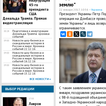
Инаугурация
землю"
45-го
президента
22 января 2017, 10:56 —
Украина
Президент Украины Петр Пор
США
Дональда Трампа. Прямая
операция на Донбассе прово
видеотрансляция
земли Украины" и лишь возв
ограничиваются.
Подготовка к инаугурации
00:28
Дональда Трампа: хроника
событий
Новости шоу-бизнеса и
09:00
скандальные истории в
России и мире. Хроника
событий 22.12.16
Новости шоу-бизнеса и
09:00
скандальные истории в
России и мире. Хроника
событий 16.12.16
Новости шоу-бизнеса и
09:00
скандальные истории в
России и мире. Хроника
событий 15.12.16
ВСЕ НОВОСТИ »
С таким заявлением украинск
ВЫБОР РЕДАКЦИИ
января, поздравляя украинск
с 98-й годовщиной объедине
17:05
и Западно-Украинской народ
Лавров