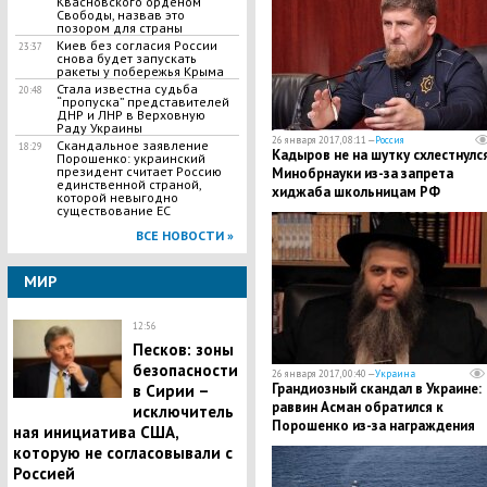
Квасновского орденом
Свободы, назвав это
позором для страны
Киев без согласия России
23:37
снова будет запускать
ракеты у побережья Крыма
Стала известна судьба
20:48
“пропуска” представителей
ДНР и ЛНР в Верховную
Раду Украины
26 января 2017, 08:11 —
Россия
Скандальное заявление
18:29
Кадыров не на шутку схлестнулся
Порошенко: украинский
президент считает Россию
Минобрнауки из-за запрета
единственной страной,
хиджаба школьницам РФ
которой невыгодно
существование ЕС
ВСЕ НОВОСТИ »
МИР
12:56
Песков: зоны
безопасности
26 января 2017, 00:40 —
Украина
​Грандиозный скандал в Украине:
в Сирии –
раввин Асман обратился к
исключитель
Порошенко из-за награждения
ная инициатива США,
Василия Квасновского орденом
которую не согласовывали с
Свободы, назвав это позором д
Россией
страны