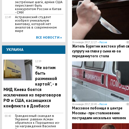
экстренные шаги, армия США
перестанет быть
конкурентом России и Китая
- СМИ
Астраханский студент
22:49
изобрел уникальную
винтовку, которой нет
аналогов в современном
мире
ВСЕ НОВОСТИ »
26 января 2017, 12:27 —
Россия
Житель Бурятии жестоко убил с
УКРАИНА
супругу на глаза у сына из-за
передвинутого стола
12:59
"Не хотим
быть
разменной
картой", - в
МИД Киева боятся
исключения из переговоров
РФ и США, касающихся
26 января 2017, 10:45 —
Россия
конфликта в Донбассе
Массовое побоище в центре
Москвы - при столкновении
​Грандиозный скандал в
00:40
пострадали несколько человек
Украине: раввин Асман
обратился к Порошенко из-
за награждения Василия