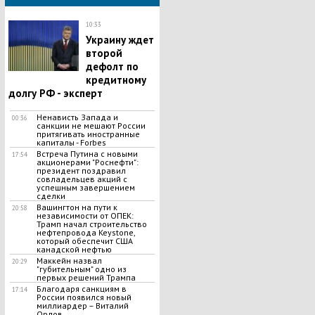
10:33
Украину ждет
второй
дефолт по
кредитному
долгу РФ - эксперт
Ненависть Запада и
00:36
санкции не мешают России
притягивать иностранные
капиталы - Forbes
Встреча Путина с новыми
17:54
акционерами "Роснефти":
президент поздравил
совладельцев акций с
успешным завершением
сделки
Вашингтон на пути к
20:58
независимости от ОПЕК:
Трамп начал строительство
нефтепровода Keystone,
который обеспечит США
канадской нефтью
Маккейн назвал
20:29
"губительным" одно из
первых решений Трампа
Благодаря санкциям в
17:14
России появился новый
миллиардер – Виталий
Орлов