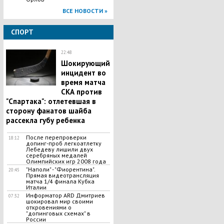
ВСЕ НОВОСТИ »
СПОРТ
22:48
​Шокирующий
инцидент во
время матча
СКА против
"Спартака": отлетевшая в
сторону фанатов шайба
рассекла губу ребенка
​После перепроверки
18:12
допинг-проб легкоатлетку
Лебедеву лишили двух
серебряных медалей
Олимпийских игр 2008 года
"Наполи" - "Фиорентина".
20:45
Прямая видеотрансляция
матча 1/4 финала Кубка
Италии
Информатор ARD Дмитриев
07:32
шокировал мир своими
откровениями о
"допинговых схемах" в
России