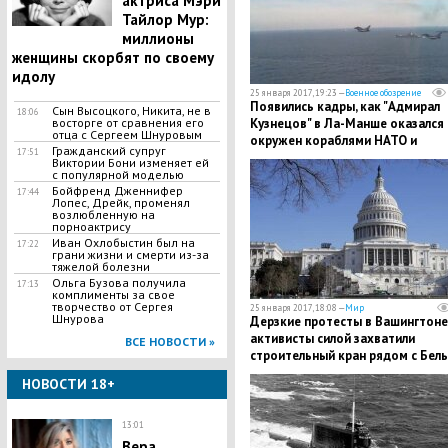
актриса Мэри
Тайлор Мур:
миллионы
женщины скорбят по своему
идолу
25 января 2017, 19:23 —
Военное обозрение
Появились кадры, как "Адмирал
Сын Высоцкого, Никита, не в
18:06
восторге от сравнения его
Кузнецов" в Ла-Манше оказался
отца с Сергеем Шнуровым
окружен кораблями НАТО и
Гражданский супруг
17:51
истребителями
Виктории Бони изменяет ей
с популярной моделью
Бойфренд Дженнифер
17:44
Лопес, Дрейк, променял
возлюбленную на
порноактрису
Иван Охлобыстин был на
17:22
грани жизни и смерти из-за
тяжелой болезни
Ольга Бузова получила
17:13
комплименты за свое
творчество от Сергея
25 января 2017, 18:08 —
Мир
Шнурова
Дерзкие протесты в Вашингтоне
активисты силой захватили
ВСЕ НОВОСТИ »
строительный кран рядом с Бел
домом и мешают рабочим
НОВОСТИ 18+
13:01
Вера