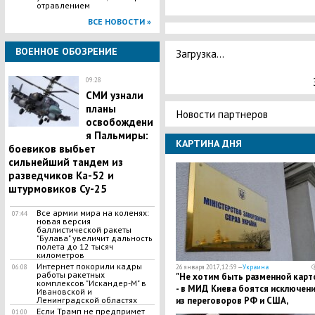
отравлением
ВСЕ НОВОСТИ »
ВОЕННОЕ ОБОЗРЕНИЕ
Загрузка...
09:28
СМИ узнали
планы
Новости партнеров
освобождени
я Пальмиры:
КАРТИНА ДНЯ
боевиков выбьет
сильнейший тандем из
разведчиков Ка-52 и
штурмовиков Су-25
Все армии мира на коленях:
07:44
новая версия
баллистической ракеты
"Булава" увеличит дальность
полета до 12 тысяч
километров
Интернет покорили кадры
06:08
26 января 2017, 12:59 —
Украина
работы ракетных
"Не хотим быть разменной карто
комплексов "Искандер-М" в
- в МИД Киева боятся исключен
Ивановской и
Ленинградской областях
из переговоров РФ и США,
Если Трамп не предпримет
касающихся конфликта в Донба
01:00