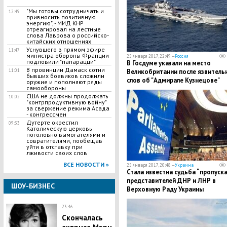
"Мы готовы сотрудничать и
12:49
привносить позитивную
энергию", - МИД КНР
отреагировал на лестные
слова Лаврова о российско-
китайских отношениях
Уснувшего в прямом эфире
11:47
министра обороны Франции
25 января 2017, 22:49 —
Россия
подловили "папарацци"
В Госдуме указали на место
В провинции Дамаск сотни
11:01
Великобритании после язвитель
бывших боевиков сложили
слов об "Адмирале Кузнецове"
оружие и пополняют ряды
самообороны
США не должны продолжать
10:02
"контрпродуктивную войну"
за свержение режима Асада
- конгрессмен
Дутерте окрестил
09:33
Католическую церковь
поголовно вымогателями и
совратителями, пообещав
уйти в отставку при
лживости своих слов
ВСЕ НОВОСТИ »
25 января 2017, 20:48 —
Украина
Стала известна судьба “пропуска
представителей ДНР и ЛНР в
ШОУ-БИЗНЕС
Верховную Раду Украины
23:46
​Скончалась