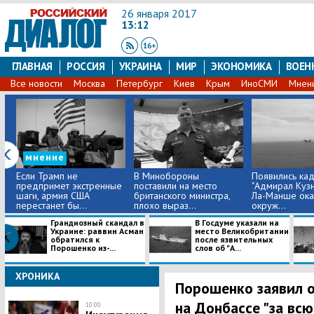
26 января 2017
13:12
ГЛАВНАЯ
РОССИЯ
УКРАИНА
МИР
ЭКОНОМИКА
ВОЕН
Все новости
Москва
Петербург
Киев
Крым
ИноСМИ
Мнен
мнение
Если Трамп не
В Минобороны
Появились кад
предпримет экстренные
поставили на место
"Адмирал Кузн
шаги, армия США
британского министра,
Ла-Манше ока
перестанет бы...
плохо выраз...
окруж...
​Грандиозный скандал в
В Госдуме указали на
Украине: раввин Асман
место Великобритании
обратился к
после язвительных
Порошенко из-...
слов об "А...
ХРОНИКА
Порошенко заявил 
на Донбассе "за вс
10:00