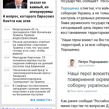
государство, сообщает "Росси
указал на
важный, но
Порошенко
отметил, что вой
игнорируемы
соборную Украину, а не толь
й вопрос, которого Евросоюз
контроль отдельных регионов
боится как огня
Глава украинского государств
сегодняшний день первосте
Инаугурация 45-го
10:00
восстановления территориал
президента США Дональда
Трампа. Прямая
видеотрансляция
"Наши герои воюют на Восто
Песков креативно ответил
19:25
территорий, а за всю соборну
на заявление советника
Трампа о том, что "русские
Порошенко.
готовы есть снег, чтобы
выжить"
Минздрав Киргизии: 33
08:08
человека мертвы после
падения лайнера на дачный
поселок под Бишкеком
"Нечеловеческий бред" и
20:39
"умопомрачительная ересь":
Захарова
прокомментировала
"компромат" на Трампа
В Совфеде посоветовали
18:03
западным странам сменить
пластинку и рассказали об
их безумном поступке
ВСЕ НОВОСТИ »
Как ранее сообщал "Российск
министерстве по вопросам 