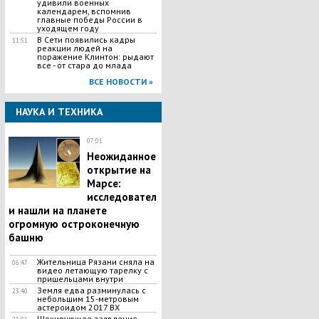
удивили военных
календарем, вспомнив
главные победы России в
уходящем году
В Сети появились кадры
11:51
реакции людей на
поражение Клинтон: рыдают
все - от стара до млада
ВСЕ НОВОСТИ »
НАУКА И ТЕХНИКА
07:01
Неожиданное
открытие на
Марсе:
исследовател
и нашли на планете
огромную остроконечную
башню
Жительница Рязани сняла на
06:47
видео летающую тарелку с
пришельцами внутри
Земля едва разминулась с
23:40
небольшим 15-метровым
астероидом 2017 BX
Шокирующее заявление