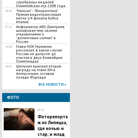
серебряных медалей
Олимпийских игр 2008 года
"Наполи" - "Фиорентина".
20:45
Прямая видеотрансляция
матча 1/4 финала Кубка
Италии
Информатор ARD Дмитриев
07:32
шокировал мир своими
откровениями о
"допинговых схемах" в
России
Глава НОК Германии
14:38
рассказал, в каком случае
Россию не допустят до
участия в двух ближайших
Олимпиадах
Шипулин выиграл вторую
14:07
награду на этапе КМ в
Антерсельве, оставив
позади Фуркада
ВСЕ НОВОСТИ »
ФОТО
09:12
Фоторепорта
ж из Липецка,
где ночью и
стар, и млад