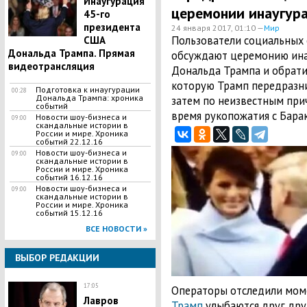
Инаугурация
церемонии инаугур
45-го
президента
24 января 2017, 01:10 —
Мир
Пользователи социальных 
США
Дональда Трампа. Прямая
обсуждают церемонию ина
видеотрансляция
Дональда Трампа и обрати
которую Трамп передразни
Подготовка к инаугурации
00:28
Дональда Трампа: хроника
затем по неизвестным прич
событий
время рукопожатия с Барак
Новости шоу-бизнеса и
09:00
скандальные истории в
России и мире. Хроника
событий 22.12.16
Новости шоу-бизнеса и
09:00
скандальные истории в
России и мире. Хроника
событий 16.12.16
Новости шоу-бизнеса и
09:00
скандальные истории в
России и мире. Хроника
событий 15.12.16
ВСЕ НОВОСТИ »
ВЫБОР РЕДАКЦИИ
17:05
Операторы отследили мом
Лавров
Трамп
улыбаются друг дру