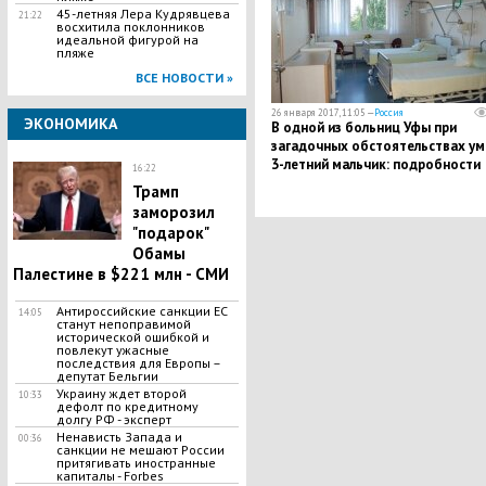
45-летняя Лера Кудрявцева
21:22
восхитила поклонников
идеальной фигурой на
пляже
ВСЕ НОВОСТИ »
26 января 2017, 11:05 —
Россия
ЭКОНОМИКА
В одной из больниц Уфы при
загадочных обстоятельствах ум
3-летний мальчик: подробности
16:22
трагедии
Трамп
заморозил
"подарок"
Обамы
Палестине в $221 млн - СМИ
Антироссийские санкции ЕС
14:05
станут непоправимой
исторической ошибкой и
повлекут ужасные
последствия для Европы –
депутат Бельгии
Украину ждет второй
10:33
дефолт по кредитному
долгу РФ - эксперт
Ненависть Запада и
00:36
санкции не мешают России
притягивать иностранные
капиталы - Forbes