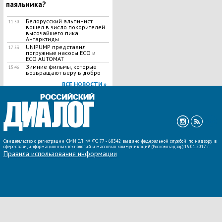
паяльника?
Белорусский альпинист
11:50
вошел в число покорителей
высочайшего пика
Антарктиды
UNIPUMP представил
17:53
погружные насосы ECO и
ECO AUTOMAT
Зимние фильмы, которые
15:46
возвращают веру в добро
ВСЕ НОВОСТИ »
Свидетельство о регистрации СМИ ЭЛ № ФС 77 - 68342 выдано федеральной службой по надзору в
сфере связи, информационных технологий и массовых коммуникаций (Роскомнадзор) 16.01.2017 г.
Правила использования информации