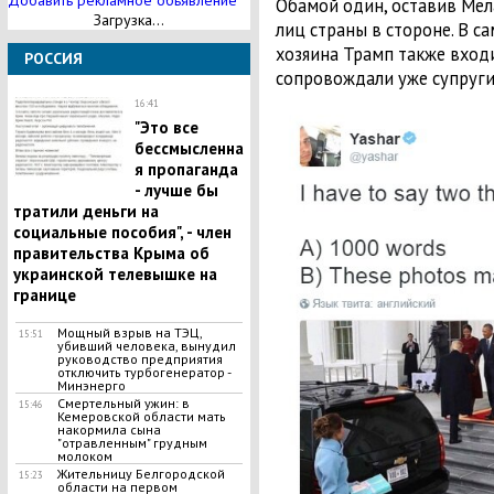
Добавить рекламное обьявление
Обамой один, оставив Мел
Загрузка...
лиц страны в стороне. В с
хозяина Трамп также входи
РОССИЯ
сопровождали уже супруги
16:41
"Это все
бессмысленна
я пропаганда
- лучше бы
тратили деньги на
социальные пособия", - член
правительства Крыма об
украинской телевышке на
границе
Мощный взрыв на ТЭЦ,
15:51
убивший человека, вынудил
руководство предприятия
отключить турбогенератор -
Минэнерго
Смертельный ужин: в
15:46
Кемеровской области мать
накормила сына
"отравленным" грудным
молоком
Жительницу Белгородской
15:23
области на первом