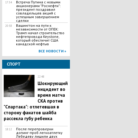
Встреча Путина с новыми
17:54
акционерами "Роснефти":
президент поздравил
совладельцев акций с
успешным завершением
сделки
Вашингтон на пути к
20:58
независимости от ОПЕК:
Трамп начал строительство
нефтепровода Keystone,
который обеспечит США
канадской нефтью
ВСЕ НОВОСТИ »
СПОРТ
22:48
​Шокирующий
инцидент во
время матча
СКА против
"Спартака": отлетевшая в
сторону фанатов шайба
рассекла губу ребенка
​После перепроверки
18:12
допинг-проб легкоатлетку
Лебедеву лишили двух