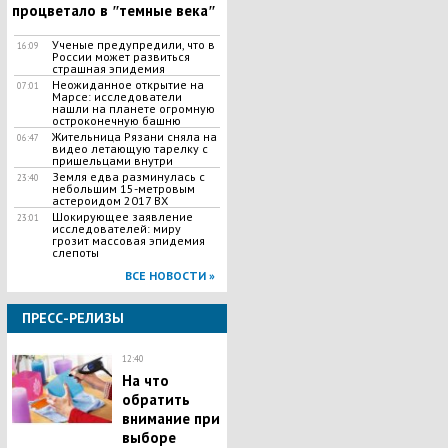
процветало в ʺтемные векаʺ
Ученые предупредили, что в
16:09
России может развиться
страшная эпидемия
Неожиданное открытие на
07:01
Марсе: исследователи
нашли на планете огромную
остроконечную башню
Жительница Рязани сняла на
06:47
видео летающую тарелку с
пришельцами внутри
Земля едва разминулась с
23:40
небольшим 15-метровым
астероидом 2017 BX
Шокирующее заявление
23:01
исследователей: миру
грозит массовая эпидемия
слепоты
ВСЕ НОВОСТИ »
ПРЕСС-РЕЛИЗЫ
12:40
На что
обратить
внимание при
выборе