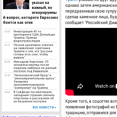
указал на
однако затем американски
важный, но
передразнивая свою супруг
игнорируемы
сделав каменное лицо, буд
й вопрос, которого Евросоюз
сообщает "Российский Диал
боится как огня
Инаугурация 45-го
10:00
президента США Дональда
Трампа. Прямая
видеотрансляция
Песков креативно ответил
19:25
на заявление советника
Трампа о том, что "русские
готовы есть снег, чтобы
выжить"
Минздрав Киргизии: 33
08:08
человека мертвы после
падения лайнера на дачный
поселок под Бишкеком
"Нечеловеческий бред" и
20:39
"умопомрачительная ересь":
Захарова
прокомментировала
"компромат" на Трампа
В Совфеде посоветовали
18:03
западным странам сменить
пластинку и рассказали об
Кроме того, в соцсетях вс
их безумном поступке
появления фотографий из 
ВСЕ НОВОСТИ »
традицию, отправился для