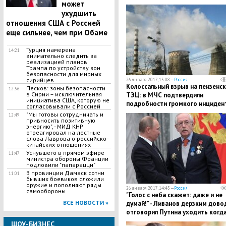
может
ухудшить
отношения США с Россией
еще сильнее, чем при Обаме
Турция намерена
14:21
внимательно следить за
реализацией планов
Трампа по устройству зон
безопасности для мирных
сирийцев
26 января 2017, 15:08 —
Россия
Колоссальный взрыв на пензенс
Песков: зоны безопасности
12:56
в Сирии – исключительная
ТЭЦ: в МЧС подтвердили
инициатива США, которую не
подробности громкого инциден
согласовывали с Россией
на электростанции
"Мы готовы сотрудничать и
12:49
привносить позитивную
энергию", - МИД КНР
отреагировал на лестные
слова Лаврова о российско-
китайских отношениях
Уснувшего в прямом эфире
11:47
министра обороны Франции
подловили "папарацци"
В провинции Дамаск сотни
11:01
бывших боевиков сложили
оружие и пополняют ряды
26 января 2017, 14:45 —
Россия
самообороны
"Голос с неба скажет: даже и не
ВСЕ НОВОСТИ »
думай!" - Ливанов дерзким дов
отговорил Путина уходить когда
либо в отставку
ШОУ-БИЗНЕС