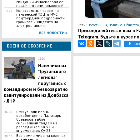
свидании изнасиловал ее
новый интернет-знакомый
Колоссальный взрыв на
15:08
пензенской ТЭЦ: в МЧС
подтвердили подробности
громкого инцидента на
Теги:
,
,
Новости США
Политика
Общество
электростанции
Присоединяйтесь к нам в Fa
ВСЕ НОВОСТИ »
Telegram. Будьте в курсе п
В зак
ВОЕННОЕ ОБОЗРЕНИЕ
15:26
Наемники из
"Грузинского
легиона"
поругались с
командиром и безвозвратно
капитулировали из Донбасса
- ЛНР
СМИ узнали планы
09:28
освобождения Пальмиры:
боевиков выбьет
сильнейший тандем из
разведчиков Ка-52 и
штурмовиков Су-25
Все армии мира на коленях:
07:44
новая версия