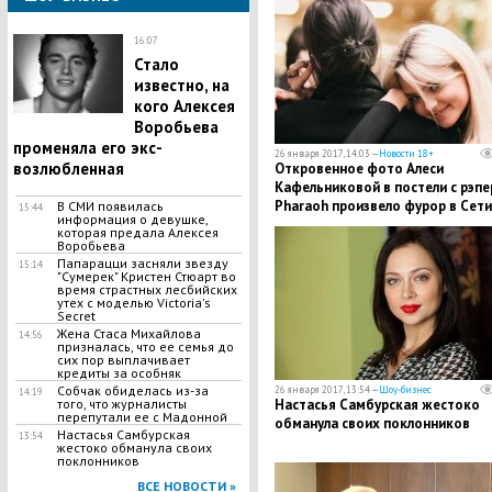
16:07
Стало
известно, на
кого Алексея
Воробьева
променяла его экс-
26 января 2017, 14:03 —
Новости 18+
возлюбленная
Откровенное фото Алеси
Кафельниковой в постели с рэп
Pharaoh произвело фурор в Сети
В СМИ появилась
15:44
информация о девушке,
которая предала Алексея
Воробьева
Папарацци засняли звезду
15:14
"Сумерек" Кристен Стюарт во
время страстных лесбийских
утех с моделью Victoria's
Secret
Жена Стаса Михайлова
14:56
призналась, что ее семья до
сих пор выплачивает
кредиты за особняк
Собчак обиделась из-за
26 января 2017, 13:54 —
Шоу-бизнес
14:19
Настасья Самбурская жестоко
того, что журналисты
перепутали ее с Мадонной
обманула своих поклонников
Настасья Самбурская
13:54
жестоко обманула своих
поклонников
ВСЕ НОВОСТИ »