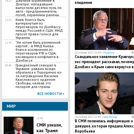
Дерзкое ограбление в
14:23
эпидемия
Днепре: нападавшие
выпустили десятки пуль по
авто - предприниматель
погиб, охранники ранены
Киев боится быть
13:32
вычеркнутым из
переговоров по Донбассу
между Россией и США: МИД
просит права голоса для
Украины
"Не хотим быть разменной
12:59
картой", - в МИД Киева
боятся исключения из
26 января 2017, 16:04 —
Украина
переговоров РФ и США,
Скандальное заявление Кравчука
касающихся конфликта в
Донбассе
экс-президент рассказал, почему
​Грандиозный скандал в
00:40
Донбасс и Крым сами вернутся в
Украине: раввин Асман
Украину
обратился к Порошенко из-
за награждения Василия
Квасновского орденом
Свободы, назвав это
позором для страны
ВСЕ НОВОСТИ »
МИР
26 января 2017, 15:44 —
Шоу-бизнес
15:49
В СМИ появилась информация о
СМИ узнали,
девушке, которая предала Алекс
как Трамп
Воробьева