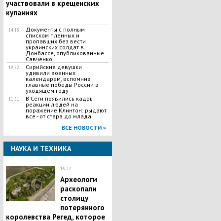
участвовали в крещенских
купаниях
Документы с полным
14:13
списком пленных и
пропавших без вести
украинских солдат в
Донбассе, опубликованные
Савченко
Сирийские девушки
19:52
удивили военных
календарем, вспомнив
главные победы России в
уходящем году
В Сети появились кадры
11:51
реакции людей на
поражение Клинтон: рыдают
все - от стара до млада
ВСЕ НОВОСТИ »
НАУКА И ТЕХНИКА
16:22
Археологи
раскопали
столицу
потерянного
королевства Регед, которое