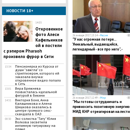
НОВОСТИ 18+
14:03
Откровенное
фото Алеси
26 января 2017, 13:14 —
Россия
"У нас огромная потеря...
Кафельников
Уникальный, выдающийся,
ой в постели
легендарный - все про него", -
с рэпером Pharaoh
Захарова о смерти посла РФ в
произвело фурор в Сети
Индии
Пенсионерка из Курска от
13:34
души "зажгла" со
стриптизером, которого ей
заказала внучка:
откровенное видео попало
в Сеть
Вера Брежнева
13:01
похвасталась идеальной
фигурой в бикини
26 января 2017, 12:49 —
Мир
Виктория Боня, Анна
14:51
"Мы готовы сотрудничать и
Калашникова и Алена
привносить позитивную энергию",
Шишкова оказались в
центре громкого секс-
МИД КНР отреагировал на лест
скандала в ОАЭ
слова Лаврова о российско-
Экс-солистка "Тату" Юлия
08:30
китайских отношениях
Волкова засветила
интимную татуировку на
пляже