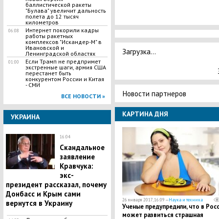
баллистической ракеты
"Булава" увеличит дальность
полета до 12 тысяч
километров
Интернет покорили кадры
06:08
работы ракетных
комплексов "Искандер-М" в
Ивановской и
Загрузка...
Ленинградской областях
Если Трамп не предпримет
01:00
экстренные шаги, армия США
перестанет быть
конкурентом России и Китая
- СМИ
Новости партнеров
ВСЕ НОВОСТИ »
КАРТИНА ДНЯ
УКРАИНА
16:04
Скандальное
заявление
Кравчука:
экс-
президент рассказал, почему
Донбасс и Крым сами
26 января 2017, 16:09 —
Наука и техника
вернутся в Украину
Ученые предупредили, что в Рос
может развиться страшная