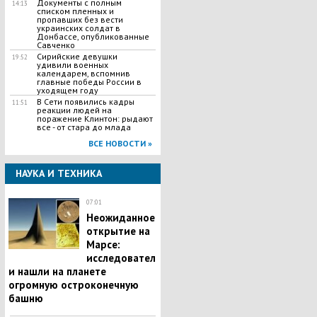
Документы с полным
14:13
списком пленных и
пропавших без вести
украинских солдат в
Донбассе, опубликованные
Савченко
Сирийские девушки
19:52
удивили военных
календарем, вспомнив
главные победы России в
уходящем году
В Сети появились кадры
11:51
реакции людей на
поражение Клинтон: рыдают
все - от стара до млада
ВСЕ НОВОСТИ »
НАУКА И ТЕХНИКА
07:01
Неожиданное
открытие на
Марсе:
исследовател
и нашли на планете
огромную остроконечную
башню