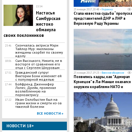
13:54
25 января 2017, 20:48 —
Украина
Настасья
Стала известна судьба “пропуска
Самбурская
представителей ДНР и ЛНР в
Верховную Раду Украины
жестоко
обманула
своих поклонников
​Скончалась актриса Мэри
23:46
Тайлор Мур: миллионы
женщины скорбят по своему
идолу
Сын Высоцкого, Никита, не в
18:06
восторге от сравнения его
отца с Сергеем Шнуровым
Гражданский супруг
17:51
25 января 2017, 19:23 —
Военное обозрение
Виктории Бони изменяет ей
Появились кадры, как "Адмирал
с популярной моделью
Кузнецов" в Ла-Манше оказался
Бойфренд Дженнифер
17:44
окружен кораблями НАТО и
Лопес, Дрейк, променял
возлюбленную на
истребителями
порноактрису
Иван Охлобыстин был на
17:22
грани жизни и смерти из-за
тяжелой болезни
ВСЕ НОВОСТИ »
НОВОСТИ 18+