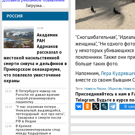
Добавить рекламное обьявление
Загрузка...
РОССИЯ
13:49
Академик
"Сногшибательная", "Идеаль
РАН
женщина", "Ни одного фото 
Адрианов
у некоторых убивающихся в
рассказал о
поклонники. Также они пр
жестокой насильственной
больше таких фото.
смерти сивуча и дельфинов в
Приморском океанариуме,
Напомним,
Лера Кудрявце
что повлекло ужесточение
вместе со своим бывшим С
охраны
Теги:
,
,
Новости России
Общество
Новости
В Петербурге мажор на
13:22
Присоединяйтесь к нам в Fa
Porsche не давал врачам
скорой реанимировать
Telegram. Будьте в курсе п
пациентку
В зак
"У нас огромная потеря...
13:14
Уникальный, выдающийся,
легендарный - все про него",
- Захарова о смерти посла
РФ в Индии
В Кремле
12:45
прокомментировали спор
между Кадыровым и