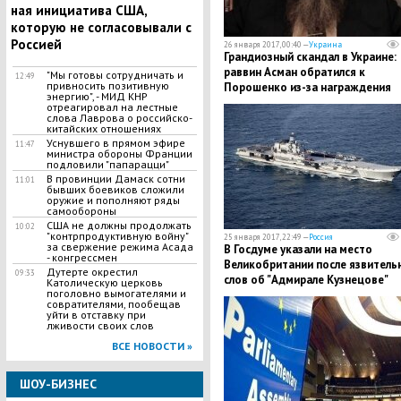
ная инициатива США,
которую не согласовывали с
Россией
26 января 2017, 00:40 —
Украина
​Грандиозный скандал в Украине:
раввин Асман обратился к
"Мы готовы сотрудничать и
12:49
привносить позитивную
Порошенко из-за награждения
энергию", - МИД КНР
Василия Квасновского орденом
отреагировал на лестные
Свободы, назвав это позором д
слова Лаврова о российско-
китайских отношениях
страны
Уснувшего в прямом эфире
11:47
министра обороны Франции
подловили "папарацци"
В провинции Дамаск сотни
11:01
бывших боевиков сложили
оружие и пополняют ряды
самообороны
США не должны продолжать
10:02
"контрпродуктивную войну"
25 января 2017, 22:49 —
Россия
за свержение режима Асада
В Госдуме указали на место
- конгрессмен
Великобритании после язвитель
Дутерте окрестил
09:33
слов об "Адмирале Кузнецове"
Католическую церковь
поголовно вымогателями и
совратителями, пообещав
уйти в отставку при
лживости своих слов
ВСЕ НОВОСТИ »
ШОУ-БИЗНЕС