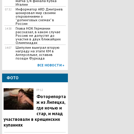
матча 1/4 финала Кубка
Италии
Информатор ARD Дмитриев
07:32
шокировал мир своими
откровениями о
"допинговых схемах" в
России
Глава НОК Германии
14:38
рассказал, в каком случае
Россию не допустят до
участия в двух ближайших
Олимпиадах
Шипулин выиграл вторую
14:07
награду на этапе КМ в
Антерсельве, оставив
позади Фуркада
ВСЕ НОВОСТИ »
ФОТО
09:12
Фоторепорта
ж из Липецка,
где ночью и
стар, и млад
участвовали в крещенских
купаниях