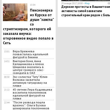
25 января 2017, 18:08 —
Мир
13:34
Дерзкие протесты в Вашингтоне
Пенсионерка
активисты силой захватили
из Курска от
строительный кран рядом с Бел
души "зажгла"
домом и мешают рабочим
со
стриптизером, которого ей
заказала внучка:
откровенное видео попало в
Сеть
Вера Брежнева
13:01
похвасталась идеальной
фигурой в бикини
Виктория Боня, Анна
14:51
Калашникова и Алена
Шишкова оказались в
центре громкого секс-
скандала в ОАЭ
Экс-солистка "Тату" Юлия
08:30
Волкова засветила
интимную татуировку на
пляже
45-летняя Лера Кудрявцева
21:22
восхитила поклонников
идеальной фигурой на
пляже
"После развода пошла
22:44
вразнос": Ольга Бузова
шокировала поклонников