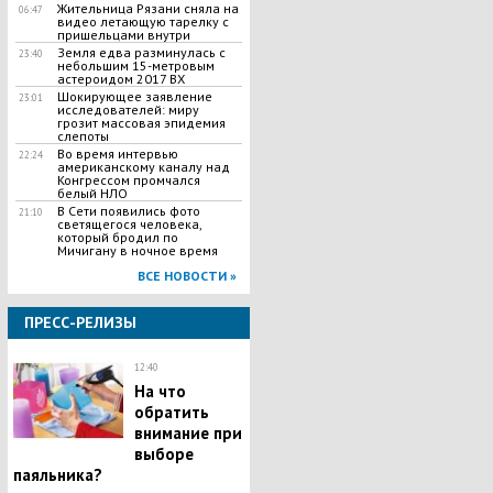
Жительница Рязани сняла на
06:47
видео летающую тарелку с
пришельцами внутри
Земля едва разминулась с
23:40
небольшим 15-метровым
астероидом 2017 BX
Шокирующее заявление
23:01
исследователей: миру
грозит массовая эпидемия
слепоты
Во время интервью
22:24
американскому каналу над
Конгрессом промчался
белый НЛО
В Сети появились фото
21:10
светящегося человека,
который бродил по
Мичигану в ночное время
ВСЕ НОВОСТИ »
ПРЕСС-РЕЛИЗЫ
12:40
На что
обратить
внимание при
выборе
паяльника?