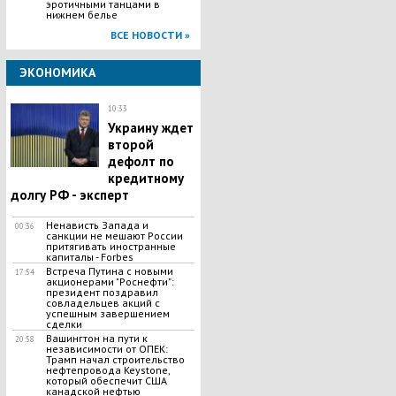
эротичными танцами в
нижнем белье
ВСЕ НОВОСТИ »
ЭКОНОМИКА
10:33
Украину ждет
второй
дефолт по
кредитному
долгу РФ - эксперт
Ненависть Запада и
00:36
санкции не мешают России
притягивать иностранные
капиталы - Forbes
Встреча Путина с новыми
17:54
акционерами "Роснефти":
президент поздравил
совладельцев акций с
успешным завершением
сделки
Вашингтон на пути к
20:58
независимости от ОПЕК:
Трамп начал строительство
нефтепровода Keystone,
который обеспечит США
канадской нефтью