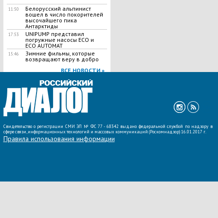
Белорусский альпинист
11:50
вошел в число покорителей
высочайшего пика
Антарктиды
UNIPUMP представил
17:53
погружные насосы ECO и
ECO AUTOMAT
Зимние фильмы, которые
15:46
возвращают веру в добро
ВСЕ НОВОСТИ »
Свидетельство о регистрации СМИ ЭЛ № ФС 77 - 68342 выдано федеральной службой по надзору в
сфере связи, информационных технологий и массовых коммуникаций (Роскомнадзор) 16.01.2017 г.
Правила использования информации