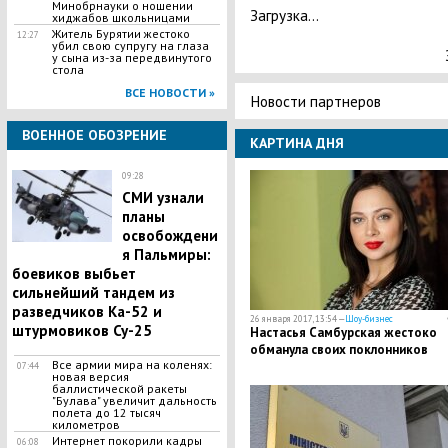
Минобрнауки о ношении
Загрузка...
хиджабов школьницами
Житель Бурятии жестоко
12:27
убил свою супругу на глаза
у сына из-за передвинутого
стола
ВСЕ НОВОСТИ »
Новости партнеров
ВОЕННОЕ ОБОЗРЕНИЕ
КАРТИНА ДНЯ
09:28
СМИ узнали
планы
освобождени
я Пальмиры:
боевиков выбьет
сильнейший тандем из
разведчиков Ка-52 и
26 января 2017, 13:54 —
Шоу-бизнес
штурмовиков Су-25
Настасья Самбурская жестоко
обманула своих поклонников
Все армии мира на коленях:
07:44
новая версия
баллистической ракеты
"Булава" увеличит дальность
полета до 12 тысяч
километров
Интернет покорили кадры
06:08