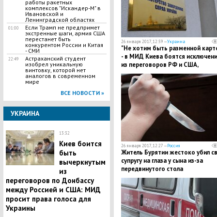
работы ракетных
комплексов "Искандер-М" в
Ивановской и
Ленинградской областях
Если Трамп не предпримет
01:00
экстренные шаги, армия США
перестанет быть
26 января 2017, 12:59 —
Украина
конкурентом России и Китая
"Не хотим быть разменной карто
- СМИ
- в МИД Киева боятся исключен
Астраханский студент
22:49
изобрел уникальную
из переговоров РФ и США,
винтовку, которой нет
касающихся конфликта в Донба
аналогов в современном
мире
ВСЕ НОВОСТИ »
УКРАИНА
13:32
Киев боится
26 января 2017, 12:27 —
Россия
быть
Житель Бурятии жестоко убил с
супругу на глаза у сына из-за
вычеркнутым
передвинутого стола
из
переговоров по Донбассу
между Россией и США: МИД
просит права голоса для
Украины