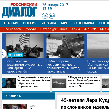
26 января 2017
13:59
ГЛАВНАЯ
РОССИЯ
УКРАИНА
МИР
ЭКОНОМИКА
ВОЕН
Все новости
Москва
Петербург
Киев
Крым
ИноСМИ
Мнен
мнение
Если Трамп не
В Минобороны
Появились кад
предпримет экстренные
поставили на место
"Адмирал Кузн
шаги, армия США
британского министра,
Ла-Манше ока
перестанет бы...
плохо выраз...
окруж...
​Грандиозный скандал в
В Госдуме указали на
Украине: раввин Асман
место Великобритании
обратился к
после язвительных
Порошенко из-...
слов об "А...
ХРОНИКА
45-летняя Лера Куд
поклонников идеаль
10:00