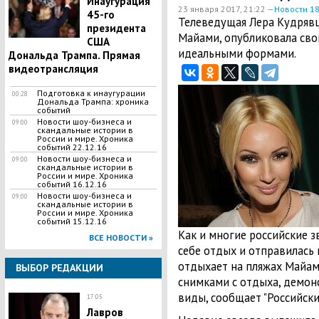
Инаугурация
23 января 2017, 21:22 —
Новости 1
45-го
Телеведущая Лера Кудрявц
президента
Майами, опубликовала сво
США
идеальными формами.
Дональда Трампа. Прямая
видеотрансляция
Подготовка к инаугурации
00:28
Дональда Трампа: хроника
событий
Новости шоу-бизнеса и
09:00
скандальные истории в
России и мире. Хроника
событий 22.12.16
Новости шоу-бизнеса и
09:00
скандальные истории в
России и мире. Хроника
событий 16.12.16
Новости шоу-бизнеса и
09:00
скандальные истории в
России и мире. Хроника
событий 15.12.16
Как и многие российские з
ВСЕ НОВОСТИ »
себе отдых и отправилась 
отдыхает на пляжах Майам
ВЫБОР РЕДАКЦИИ
снимками с отдыха, демо
виды, сообщает "Российски
17:05
Лавров