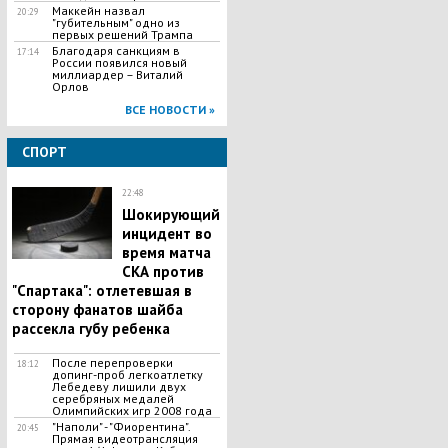
Маккейн назвал
20:29
"губительным" одно из
первых решений Трампа
Благодаря санкциям в
17:14
России появился новый
миллиардер – Виталий
Орлов
ВСЕ НОВОСТИ »
СПОРТ
22:48
​Шокирующий
инцидент во
время матча
СКА против
"Спартака": отлетевшая в
сторону фанатов шайба
рассекла губу ребенка
​После перепроверки
18:12
допинг-проб легкоатлетку
Лебедеву лишили двух
серебряных медалей
Олимпийских игр 2008 года
"Наполи" - "Фиорентина".
20:45
Прямая видеотрансляция