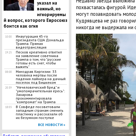
Недавно звезда выложила 
указал на
похвасталась фигурой. И
важный, но
могут позавидовать молод
игнорируемы
й вопрос, которого Евросоюз
Кудрявцева не раз говорил
боится как огня
никогда не выдержала ни 
Инаугурация 45-го
10:00
президента США Дональда
Трампа. Прямая
видеотрансляция
Песков креативно ответил
19:25
на заявление советника
Трампа о том, что "русские
готовы есть снег, чтобы
выжить"
Минздрав Киргизии: 33
08:08
человека мертвы после
падения лайнера на дачный
поселок под Бишкеком
"Нечеловеческий бред" и
20:39
"умопомрачительная ересь":
Захарова
прокомментировала
"компромат" на Трампа
В Совфеде посоветовали
18:03
западным странам сменить
пластинку и рассказали об
их безумном поступке
ВСЕ НОВОСТИ »