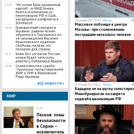
"Не хотим быть разменной
12:59
картой", - в МИД Киева
боятся исключения из
переговоров РФ и США,
касающихся конфликта в
26 января 2017, 10:45 —
Россия
Донбассе
Массовое побоище в центре
​Грандиозный скандал в
00:40
Москвы - при столкновении
Украине: раввин Асман
пострадали несколько человек
обратился к Порошенко из-
за награждения Василия
Квасновского орденом
Свободы, назвав это
позором для страны
Киев без согласия России
23:37
снова будет запускать
ракеты у побережья Крыма
Стала известна судьба
20:48
“пропуска” представителей
ДНР и ЛНР в Верховную
Раду Украины
ВСЕ НОВОСТИ »
26 января 2017, 08:11 —
Россия
Кадыров не на шутку схлестнулся
Минобрнауки из-за запрета
МИР
хиджаба школьницам РФ
12:56
Песков: зоны
безопасности
в Сирии –
исключитель