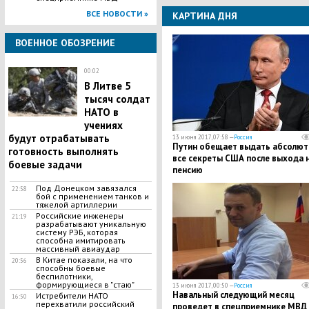
ВСЕ НОВОСТИ »
КАРТИНА ДНЯ
ВОЕННОЕ ОБОЗРЕНИЕ
00:02
В Литве 5
тысяч солдат
НАТО в
учениях
будут отрабатывать
13 июня 2017, 07:58 —
Россия
Путин обещает выдать абсолют
готовность выполнять
все секреты США после выхода 
боевые задачи
пенсию
Под Донецком завязался
22:58
бой с применением танков и
тяжелой артиллерии
Российские инженеры
21:19
разрабатывают уникальную
систему РЭБ, которая
способна имитировать
массивный авиаудар
В Китае показали, на что
20:56
способны боевые
беспилотники,
формирующиеся в "стаю"
13 июня 2017, 00:50 —
Россия
Навальный следующий месяц
Истребители НАТО
16:50
перехватили российский
проведет в спецприемнике МВД