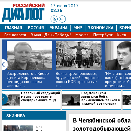
13 июня 2017
08:26
ГЛАВНАЯ
РОССИЯ
УКРАИНА
МИР
ЭКОНОМИКА
ВОЕН
Все новости
9 мая - День Победы!
Москва
Петербург
Киев
Застреленного в Киеве
Воины средневековья,
"Им станет со
Дениса Вороненкова
Брусиловский прорыв и
плохо", - в Го
неожиданно нашли
окопы ВОВ: красочные
пригрозили У
живым з...
к...
ответным...
Навальный следующий
Под Донецком
месяц проведет в
завязался бой с
спецприемнике МВД
применением танков и
тяжелой артиллерии
ХРОНИКА
В Челябинской обла
золотодобывающей
17:59