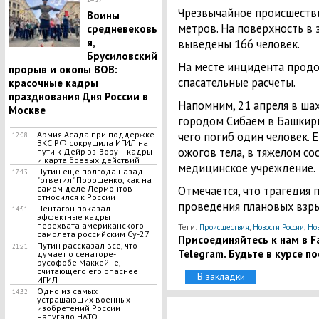
Чрезвычайное происшестви
Воины
метров. На поверхность в
средневековь
я,
выведены 166 человек.
Брусиловский
На месте инцидента продо
прорыв и окопы ВОВ:
спасательные расчеты.
красочные кадры
празднования Дня России в
Напомним, 21 апреля в ша
Москве
городом Сибаем в Башки
Армия Асада при поддержке
чего погиб один человек. 
12:08
ВКС РФ сокрушила ИГИЛ на
ожогов тела, в тяжелом со
пути к Дейр эз-Зору – кадры
и карта боевых действий
медицинское учреждение.
Путин еще полгода назад
17:13
"ответил" Порошенко, как на
самом деле Лермонтов
Отмечается, что трагедия 
относился к России
проведения плановых взр
Пентагон показал
14:51
эффектные кадры
перехвата американского
Теги:
,
,
Происшествия
Новости России
Но
самолета российским Су-27
Присоединяйтесь к нам в Fa
Путин рассказал все, что
21:21
Telegram. Будьте в курсе п
думает о сенаторе-
русофобе Маккейне,
считающего его опаснее
В закладки
ИГИЛ
Одно из самых
14:32
устрашающих военных
изобретений России
напугало НАТО