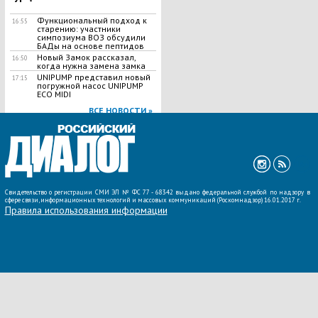
Функциональный подход к
16:55
старению: участники
симпозиума ВОЗ обсудили
БАДы на основе пептидов
Новый Замок рассказал,
16:50
когда нужна замена замка
UNIPUMP представил новый
17:15
погружной насос UNIPUMP
ECO MIDI
ВСЕ НОВОСТИ »
Свидетельство о регистрации СМИ ЭЛ № ФС 77 - 68342 выдано федеральной службой по надзору в
сфере связи, информационных технологий и массовых коммуникаций (Роскомнадзор) 16.01.2017 г.
Правила использования информации