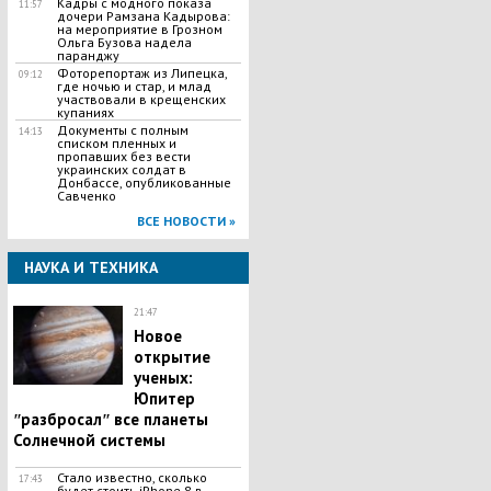
Кадры с модного показа
11:57
дочери Рамзана Кадырова:
на мероприятие в Грозном
Ольга Бузова надела
паранджу
Фоторепортаж из Липецка,
09:12
где ночью и стар, и млад
участвовали в крещенских
купаниях
Документы с полным
14:13
списком пленных и
пропавших без вести
украинских солдат в
Донбассе, опубликованные
Савченко
ВСЕ НОВОСТИ »
НАУКА И ТЕХНИКА
21:47
Новое
открытие
ученых:
Юпитер
ʺразбросалʺ все планеты
Солнечной системы
Стало известно, сколько
17:43
будет стоить iPhone 8 в