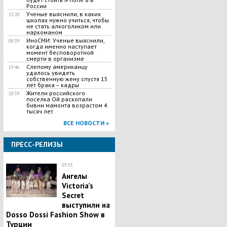
России
Ученые выяснили, в каких
13:20
школах нужно учиться, чтобы
не стать алкоголиком или
наркоманом
ИноСМИ: Ученые выяснили,
08:39
когда именно наступает
момент бесповоротной
смерти в организме
Слепому американцу
19:46
удалось увидеть
собственную жену спустя 15
лет брака – кадры
Жители российского
18:59
поселка Ой раскопали
бивни мамонта возрастом 4
тысяч лет
ВСЕ НОВОСТИ »
ПРЕСС-РЕЛИЗЫ
09:55
Ангелы
Victoria’s
Secret
выступили на
Dosso Dossi Fashion Show в
Турции