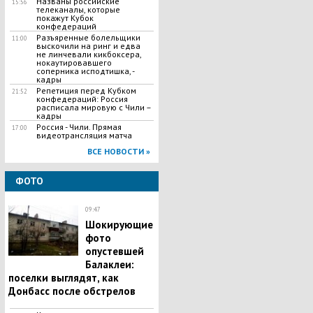
Названы российские
15:56
телеканалы, которые
покажут Кубок
конфедераций
Разъяренные болельщики
11:00
выскочили на ринг и едва
не линчевали кикбоксера,
нокаутировавшего
соперника исподтишка, -
кадры
Репетиция перед Кубком
21:52
конфедераций: Россия
расписала мировую с Чили –
кадры
Россия - Чили. Прямая
17:00
видеотрансляция матча
ВСЕ НОВОСТИ »
ФОТО
09:47
Шокирующие
фото
опустевшей
Балаклеи:
поселки выглядят, как
Донбасс после обстрелов