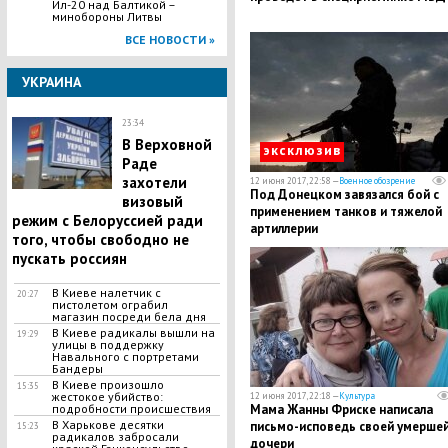
Ил-20 над Балтикой –
минобороны Литвы
ВСЕ НОВОСТИ »
УКРАИНА
23:34
В Верховной
эксклюзив
Раде
захотели
12 июня 2017, 22:58 —
Военное обозрение
Под Донецком завязался бой с
визовый
применением танков и тяжелой
режим с Белоруссией ради
артиллерии
того, чтобы свободно не
пускать россиян
В Киеве налетчик с
20:27
пистолетом ограбил
магазин посреди бела дня
В Киеве радикалы вышли на
19:29
улицы в поддержку
Навального с портретами
Бандеры
В Киеве произошло
15:35
жестокое убийство:
12 июня 2017, 22:18 —
Культура
подробности происшествия
Мама Жанны Фриске написала
В Харькове десятки
письмо-исповедь своей умерше
15:23
радикалов забросали
дочери