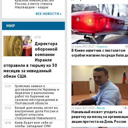
краской Генконсульство
России, к месту стянута
Нацгвардия – кадры
ВСЕ НОВОСТИ »
МИР
07:37
Директора
12 июня 2017, 20:27 —
Украина
оборонной
В Киеве налетчик с пистолетом
компании
ограбил магазин посреди бела д
Израиля
отправили в тюрьму на 30
месяцев за невиданный
обман США
​Гройсман заявил о
22:55
договоренности Украины и
Хорватии о выполнении
работ по бурению на
газовом месторождении в
Полтавской области
Белый дом вновь лезет во
22:22
12 июня 2017, 20:03 —
Россия
внутренние дела России и
Навальный может угодить за
требует отпустить
решетку на месяц за организац
сторонников Навального
акции протеста на День России
Киев будет вне себя от
18:38
злобы: западные СМИ