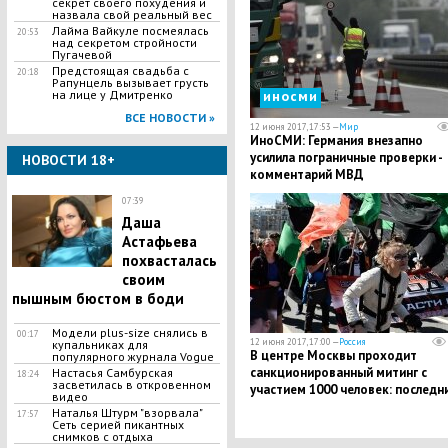
секрет своего похудения и
назвала свой реальный вес
Лайма Вайкуле посмеялась
20:53
над секретом стройности
Пугачевой
Предстоящая свадьба с
20:18
Рапунцель вызывает грусть
на лице у Дмитренко
иносми
ВСЕ НОВОСТИ »
12 июня 2017, 17:53 —
Мир
ИноСМИ: Германия внезапно
усилила пограничные проверки -
НОВОСТИ 18+
комментарий МВД
07:39
Даша
Астафьева
похвасталась
своим
пышным бюстом в боди
Модели plus-size снялись в
00:17
12 июня 2017, 17:00 —
Россия
купальниках для
В центре Москвы проходит
популярного журнала Vogue
санкционированный митинг с
Настасья Самбурская
18:24
засветилась в откровенном
участием 1000 человек: последн
видео
подробности
Наталья Штурм "взорвала"
17:57
Сеть серией пикантных
снимков с отдыха