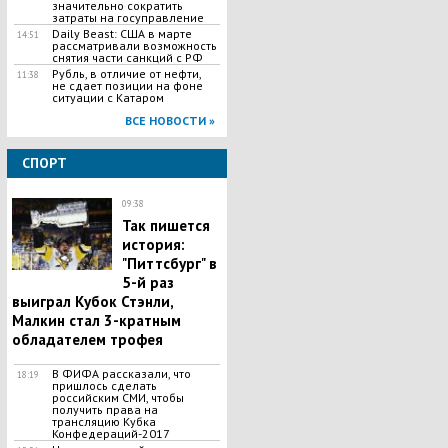
значительно сократить
затраты на госуправление
Daily Beast: США в марте
14:51
рассматривали возможность
снятия части санкций с РФ
Рубль, в отличие от нефти,
11:38
не сдает позиции на фоне
ситуации с Катаром
ВСЕ НОВОСТИ »
СПОРТ
09:38
Так пишется
история:
"Питтсбург" в
5-й раз
выиграл Кубок Стэнли,
Малкин стал 3-кратным
обладателем трофея
В ФИФА рассказали, что
18:19
пришлось сделать
российским СМИ, чтобы
получить права на
трансляцию Кубка
Конфедераций-2017