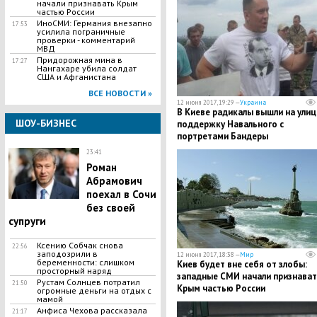
начали признавать Крым
частью России
ИноСМИ: Германия внезапно
17:53
усилила пограничные
проверки - комментарий
МВД
Придорожная мина в
17:27
Нангахаре убила солдат
США и Афганистана
ВСЕ НОВОСТИ »
12 июня 2017, 19:29 —
Украина
В Киеве радикалы вышли на улиц
ШОУ-БИЗНЕС
поддержку Навального с
портретами Бандеры
23:41
Роман
Абрамович
поехал в Сочи
без своей
супруги
Ксению Собчак снова
22:56
заподозрили в
12 июня 2017, 18:38 —
Мир
беременности: слишком
Киев будет вне себя от злобы:
просторный наряд
западные СМИ начали признават
Рустам Солнцев потратил
21:50
Крым частью России
огромные деньги на отдых с
мамой
Анфиса Чехова рассказала
21:17