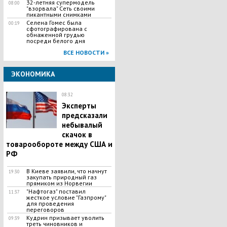
32-летняя супермодель
08:00
"взорвала" Сеть своими
пикантными снимками
Селена Гомес была
00:19
сфотографирована с
обнаженной грудью
посреди белого дня
ВСЕ НОВОСТИ »
ЭКОНОМИКА
08:32
Эксперты
предсказали
небывалый
скачок в
товарообороте между США и
РФ
В Киеве заявили, что начнут
19:30
закупать природный газ
прямиком из Норвегии
"Нафтогаз" поставил
11:37
жесткое условие "Газпрому"
для проведения
переговоров
Кудрин призывает уволить
09:39
треть чиновников и