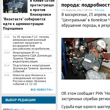
В Киеве сотни
порода: подробност
протестующи
х против
23 апреля 2017, 09:58 —
Россия
В воскресенье, 23 апреля
блокировки
"Вконтакте" собираются
"Центральная" в Копейске
идти к администрации
обрушение породы, в резул
Порошенко
Су-35 против F-22: почему
19:00
американский военный
самолет проиграет в
воздушном бою
российскому истребителю
Инаугурация 45-го
10:00
президента США Дональда
Трампа. Прямая
видеотрансляция
Подготовка к инаугурации
00:28
Дональда Трампа: хроника
событий
Новости шоу-бизнеса и
09:00
скандальные истории в
России и мире. Хроника
событий 22.12.16
ВСЕ НОВОСТИ »
Об этом сообщает РИА "Нов
экстренных службах регион
ВЫБОР РЕДАКЦИИ
Судьба еще одного шахтер
14:27