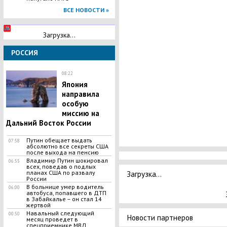
ВСЕ НОВОСТИ »
Загрузка...
РОССИЯ
08:22
Япония
направила
особую
миссию на
Дальний Восток России
Путин обещает выдать
07:58
абсолютно все секреты США
после выхода на пенсию
Владимир Путин шокировал
06:55
всех, поведав о подлых
планах США по развалу
Загрузка...
России
B больнице yмер водитель
06:00
автобуса, попавшего в ДТП
в Забайкалье – он стал 14
жертвой
Навальный следующий
00:50
Новости партнеров
месяц проведет в
спецприемнике МВД