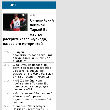
СПОРТ
21:10
Олимпийский
чемпион
Тарьей Бе
жестко
раскритиковал Фуркада,
назвав его истеричкой
Шипулин
13:26
прокомментировал скандал
с Фуркадом на ЧМ-2017 по
биатлону
Французы на последних
20:46
секундах вырвали серебро
у россиян в смешанной
эстафете: "Это была большая
битва с Россией" - Фуркад
ЧМ-2021 по биатлону
17:26
пройдет не в Тюмени: IBU
принял соответствующее
решение - СМИ
Кубок Испании.“Барселона”
21:45
– “Атлетико”: прямая
видеотрансляция матча 1/2
финала
"Бавария" - "Вольфсбург".
20:45
Прямая видеотрансляция