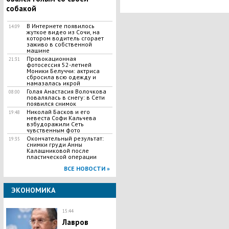
собакой
В Интернете появилось
14:09
жуткое видео из Сочи, на
котором водитель сгорает
заживо в собственной
машине
Провокационная
21:31
фотосессия 52-летней
Моники Белуччи: актриса
сбросила всю одежду и
намазалась икрой
Голая Анастасия Волочкова
08:00
повалялась в снегу: в Сети
появился снимок
Николай Басков и его
19:48
невеста Софи Кальчева
взбудоражили Сеть
чувственным фото
Окончательный результат:
19:35
снимки груди Анны
Калашниковой после
пластической операции
ВСЕ НОВОСТИ »
ЭКОНОМИКА
15:44
Лавров