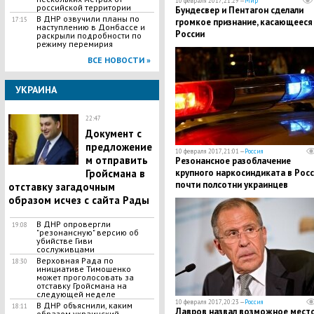
10 февраля 2017, 21:29 —
Мир
российской территории
Бундесвер и Пентагон сделали
В ДНР озвучили планы по
17:15
громкое признание, касающееся
наступлению в Донбассе и
России
раскрыли подробности по
режиму перемирия
ВСЕ НОВОСТИ »
УКРАИНА
22:47
Документ с
предложение
10 февраля 2017, 21:01 —
Россия
м отправить
Резонансное разоблачение
Гройсмана в
крупного наркосиндиката в Росс
почти полсотни украинцев
отставку загадочным
задержаны сотрудниками МВД
образом исчез с сайта Рады
В ДНР опровергли
19:08
"резонансную" версию об
убийстве Гиви
сослуживцами
Верховная Рада по
18:30
инициативе Тимошенко
может проголосовать за
отставку Гройсмана на
следующей неделе
10 февраля 2017, 20:23 —
Россия
В ДНР объяснили, каким
18:11
Лавров назвал возможное мест
образом украинский