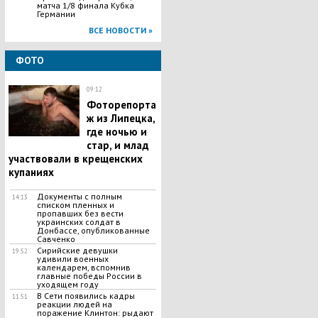
матча 1/8 финала Кубка
Германии
ВСЕ НОВОСТИ »
ФОТО
09:12
Фоторепорта
ж из Липецка,
где ночью и
стар, и млад
участвовали в крещенских
купаниях
Документы с полным
14:13
списком пленных и
пропавших без вести
украинских солдат в
Донбассе, опубликованные
Савченко
Сирийские девушки
19:52
удивили военных
календарем, вспомнив
главные победы России в
уходящем году
В Сети появились кадры
11:51
реакции людей на
поражение Клинтон: рыдают