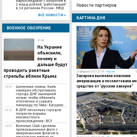
наркосиндикат с оборотом в
2 млрд рублей, "работавший"
Новости партнеров
в 14 регионах России - МВД
ВСЕ НОВОСТИ »
КАРТИНА ДНЯ
ВОЕННОЕ ОБОЗРЕНИЕ
20:48
На Украине
объяснили,
почему и
дальше будут
проводить ракетные
10 февраля 2017, 22:59 —
Россия
стрельбы вблизи Крыма
Захарова высмеяла опасения
американцев и посоветовала им
средство от "русских хакеров"
Циничные планы: Киев
19:42
намерен обстреливать
города ДНР нынешней
ночью, чтобы обвинить
ополчение и сорвать
панихиду по Гиви - Басурин
В ДНР несколько городов
19:10
потрясли взрывы
неизвестного
происхождения - ВСУ
Военные США сделали
19:02
провокационное фото с
американским флагом в
нескольких метрах от