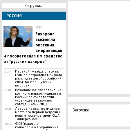
Загрузка...
РОССИЯ
22:59
Захарова
высмеяла
опасения
американцев
и посоветовала им средство
от "русских хакеров"
Паранойя – вещь опасная:
21:54
Пушков потроллил Макфола,
разглядевшего "российский
след" во французских
выборах
Резонансное разоблачение
21:01
крупного наркосиндиката в
России: почти полсотни
украинцев задержаны
сотрудниками МВД
Лавров назвал возможное
Загрузка...
20:23
место его первой встречи с
новым госсекретарем США
Тиллерсоном
ФСБ "накрыла"
20:15
колоссальный украинский