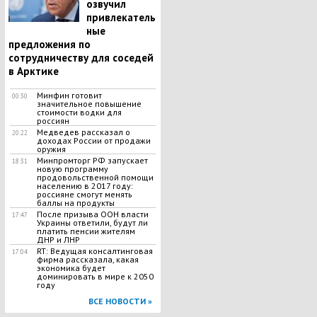
озвучил
привлекатель
ные
предложения по
сотрудничеству для соседей
в Арктике
Минфин готовит
00:30
значительное повышение
стоимости водки для
россиян
Медведев рассказал о
20:22
доходах России от продажи
оружия
​Минпромторг РФ запускает
18:31
новую программу
продовольственной помощи
населению в 2017 году:
россияне смогут менять
баллы на продукты
После призыва ООН власти
17:47
Украины ответили, будут ли
платить пенсии жителям
ДНР и ЛНР
RT: Ведущая консалтинговая
17:04
фирма рассказала, какая
экономика будет
доминировать в мире к 2050
году
ВСЕ НОВОСТИ »