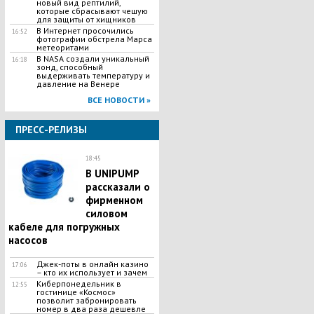
новый вид рептилий,
которые сбрасывают чешую
для защиты от хищников
В Интернет просочились
16:52
фотографии обстрела Марса
метеоритами
В NASA создали уникальный
16:18
зонд, способный
выдерживать температуру и
давление на Венере
ВСЕ НОВОСТИ »
ПРЕСС-РЕЛИЗЫ
18:45
В UNIPUMP
рассказали о
фирменном
силовом
кабеле для погружных
насосов
Джек-поты в онлайн казино
17:06
– кто их использует и зачем
Киберпонедельник в
12:55
гостинице «Космос»
позволит забронировать
номер в два раза дешевле