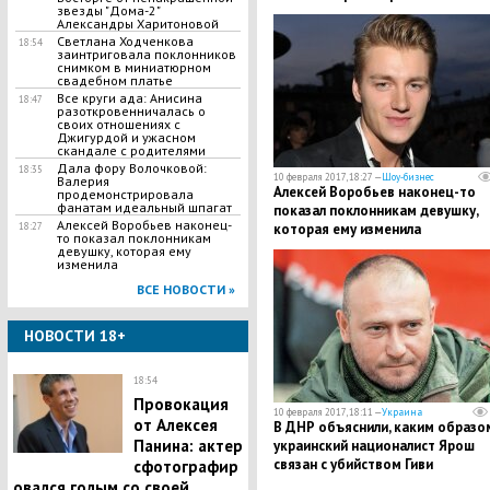
звезды "Дома-2"
Александры Харитоновой
Светлана Ходченкова
18:54
заинтриговала поклонников
снимком в миниатюрном
свадебном платье
Все круги ада: Анисина
18:47
разоткровенничалась о
своих отношениях с
Джигурдой и ужасном
скандале с родителями
Дала фору Волочковой:
18:35
10 февраля 2017, 18:27 —
Шоу-бизнес
Валерия
Алексей Воробьев наконец-то
продемонстрировала
фанатам идеальный шпагат
показал поклонникам девушку,
Алексей Воробьев наконец-
18:27
которая ему изменила
то показал поклонникам
девушку, которая ему
изменила
ВСЕ НОВОСТИ »
НОВОСТИ 18+
18:54
Провокация
10 февраля 2017, 18:11 —
Украина
от Алексея
В ДНР объяснили, каким образо
Панина: актер
украинский националист Ярош
связан с убийством Гиви
сфотографир
овался голым со своей