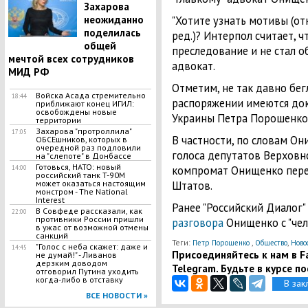
Захарова
неожиданно
"Хотите узнать мотивы (от
поделилась
ред.)? Интерпол считает, ч
общей
преследование и не стал об
мечтой всех сотрудников
адвокат.
МИД РФ
Отметим, не так давно бегл
Войска Асада стремительно
18:44
распоряжении имеются док
приближают конец ИГИЛ:
освобождены новые
Украины Петра Порошенко
территории
Захарова "протроллила"
17:05
В частности, по словам Он
ОБСЕшников, которых в
очередной раз подловили
голоса депутатов Верховн
на "слепоте" в Донбассе
Готовься, НАТО: новый
компромат Онищенко пере
14:00
российский танк T-90M
может оказаться настоящим
Штатов.
монстром - The National
Interest
Ранее "Российский Диалог
В Совфеде рассказали, как
22:00
противники России пришли
разговора
Онищенко с "че
в ужас от возможной отмены
санкций
Теги:
,
,
Петр Порошенко
Общество
Ново
"Голос с неба скажет: даже и
14:45
Присоединяйтесь к нам в Fa
не думай!" - Ливанов
дерзким доводом
Telegram. Будьте в курсе п
отговорил Путина уходить
когда-либо в отставку
В зак
ВСЕ НОВОСТИ »