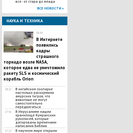
все - от стара до млада
ВСЕ НОВОСТИ »
НАУКА И ТЕХНИКА
18:59
В Интернете
появились
кадры
страшного
торнадо возле NASA,
которое едва не уничтожило
ракету SLS и космический
корабль Orion
В китайском зоопарке
18:21
настолько раскормили
амурских тигров, что
животные не могут
самостоятельно
передвигаться
В Иерусалиме нашли
17:56
хранилище Кумранских
рукописей, которые
датированы временами
написания Библии
В научном мире открыли
17:22