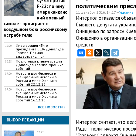
Су-35 против
политическим прес
F-22: почему
американканс
11 декабря 2016, 14:17 —
Украина
Интерпол отказался объяв
кий военный
самолет проиграет в
бывшего депутата украинс
воздушном бою российскому
Онищенко по запросу Киев
истребителю
Онищенко в организации 
средств.
Инаугурация 45-го
10:00
президента США Дональда
Трампа. Прямая
видеотрансляция
Подготовка к инаугурации
00:28
Дональда Трампа: хроника
событий
Новости шоу-бизнеса и
09:00
скандальные истории в
России и мире. Хроника
событий 22.12.16
Новости шоу-бизнеса и
09:00
скандальные истории в
России и мире. Хроника
событий 16.12.16
ВСЕ НОВОСТИ »
ВЫБОР РЕДАКЦИИ
Интерпол считает, что дел
Рады - политическое пресл
17:22
"Главкому" адвокат Онищен