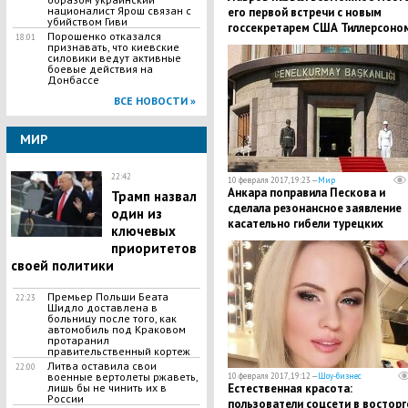
националист Ярош связан с
его первой встречи с новым
убийством Гиви
госсекретарем США Тиллерсоно
Порошенко отказался
18:01
признавать, что киевские
силовики ведут активные
боевые действия на
Донбассе
ВСЕ НОВОСТИ »
МИР
22:42
10 февраля 2017, 19:23 —
Мир
Анкара поправила Пескова и
Трамп назвал
сделала резонансное заявление
один из
касательно гибели турецких
ключевых
военных от удара ВКС РФ
приоритетов
своей политики
Премьер Польши Беата
22:23
Шидло доставлена в
больницу после того, как
автомобиль под Краковом
протаранил
правительственный кортеж
Литва оставила свои
22:00
военные вертолеты ржаветь,
10 февраля 2017, 19:12 —
Шоу-бизнес
лишь бы не чинить их в
Естественная красота:
России
пользователи соцсети в восторг