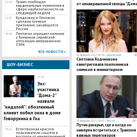
Трамп пообещал
21:54
от ненакрашенной звезды "Дома
кардинальные изменения в
Александры Харитоновой
сфере нацбезопасности на
следующей неделе
Бундесвер и Пентагон
21:29
сделали громкое
признание, касающееся
России
Пентагон отрицает наличие
20:43
у боевиков сирийской
оппозиции американских
ПЗРК
ВСЕ НОВОСТИ »
10 февраля 2017, 18:54 —
Шоу-бизнес
Светлана Ходченкова
ШОУ-БИЗНЕС
заинтриговала поклонников
снимком в миниатюрном
свадебном платье
21:10
Экс-
участника
"Дома-2"
назвали
"кидалой": обозленный
клиент побил окна в доме
Говорухина в Гоа
10 февраля 2017, 18:42 —
Россия
Путин раскрыл, где и когда он
Естественная красота:
19:12
намерен встретиться с Трампом
пользователи соцсети в
важных переговоров
восторге от ненакрашенной