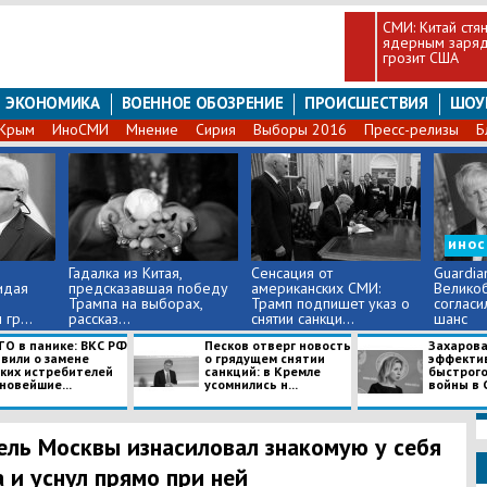
СМИ: Китай стя
ядерным заряд
грозит США
ЭКОНОМИКА
ВОЕННОЕ ОБОЗРЕНИЕ
ПРОИСШЕСТВИЯ
ШОУ
Крым
ИноСМИ
Мнение
Сирия
Выборы 2016
Пресс-релизы
Б
ино
Гадалка из Китая,
Сенсация от
Guardian
идая
предсказавшая победу
американских СМИ:
Велико
Трампа на выборах,
Трамп подпишет указ о
согласи
гр...
рассказ...
снятии санкци...
шанс
ТО в панике: ВКС РФ
Песков отверг новость
Захарова
явили о замене
о грядущем снятии
эффекти
гких истребителей
санкций: в Кремле
быстрого
новейшие...
усомнились н...
войны в 
ль Москвы изнасиловал знакомую у себя
 и уснул прямо при ней