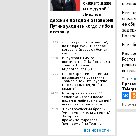
скажет: даже
и изна
и не думай!" -
Неизве
Ливанов
оправд
дерзким доводом отговорил
ее оби
Путина уходить когда-либо в
задер
отставку
Постра
Лавров указал на важный,
17:05
Все об
но игнорируемый вопрос,
которого Евросоюз боится
Как со
как огня
Инаугурация 45-го
Росто
10:00
президента США Дональда
решила
Трампа. Прямая
видеотрансляция
весель
Песков креативно ответил
19:25
на заявление советника
Теги:
Нов
Трампа о том, что "русские
Присое
готовы есть снег, чтобы
выжить"
Telegr
Минздрав Киргизии: 33
08:08
человека мертвы после
падения лайнера на дачный
поселок под Бишкеком
Источни
"Нечеловеческий бред" и
20:39
"умопомрачительная ересь":
Захарова
прокомментировала
"компромат" на Трампа
ВСЕ НОВОСТИ »