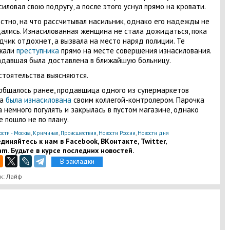
силовал свою подругу, а после этого уснул прямо на кровати.
стно, на что рассчитывал насильник, однако его надежды не
ались. Изнасилованная женщина не стала дожидаться, пока
дчик отдохнет, а вызвала на место наряд полиции. Те
жали
преступника
прямо на месте совершения изнасилования.
давшая была доставлена в ближайшую больницу.
стоятельства выясняются.
общалось ранее, продавщица одного из супермаркетов
ва
была изнасилована
своим коллегой-контролером. Парочка
 немного погулять и закрылась в пустом магазине, однако
е пошло не по плану.
ости - Москва
,
Криминал
,
Происшествия
,
Новости России
,
Новости дня
диняйтесь к нам в Facebook, ВКонтакте, Twitter,
am. Будьте в курсе последних новостей.
В закладки
к: Лайф