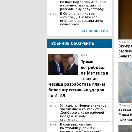
позвал нардепов из Киева
на личную экскурсию по
российскому полуострову
В Сеть попали кадры
17:00
жуткого ДТП в Москве:
иномарка задавила двух
пешеходов
ВСЕ НОВОСТИ »
27 января 2
ВОЕННОЕ ОБОЗРЕНИЕ
Экс-пр
рассказ
18:04
Болото
Трамп
потребовал
от Мэттиса в
течение
месяца разработать планы
более агрессивных ударов
по ИГИЛ
Хуг сделал феноменальное
27 января 2
16:10
заявление о конфликте в
Звезда 
Донбассе в ходе рабочей
Миша Б
поездки в зону
психиа
столкновений
В соцсетях на смех
16:01
выставили украинский
беспилотник "Командор"