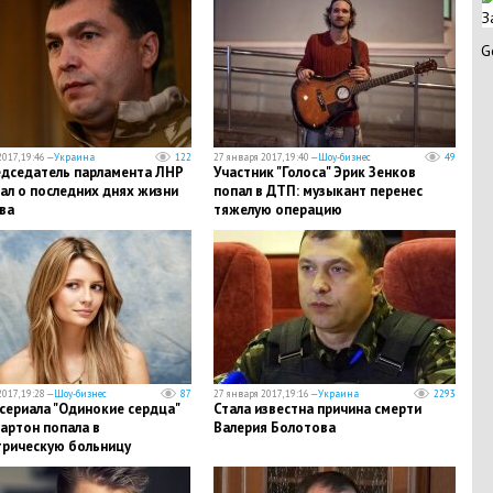
З
G
017, 19:46 —
Украина
122
27 января 2017, 19:40 —
Шоу-бизнес
49
едседатель парламента ЛНР
Участник "Голоса" Эрик Зенков
ал о последних днях жизни
попал в ДТП: музыкант перенес
ва
тяжелую операцию
017, 19:28 —
Шоу-бизнес
87
27 января 2017, 19:16 —
Украина
2293
сериала "Одинокие сердца"
Стала известна причина смерти
артон попала в
Валерия Болотова
трическую больницу