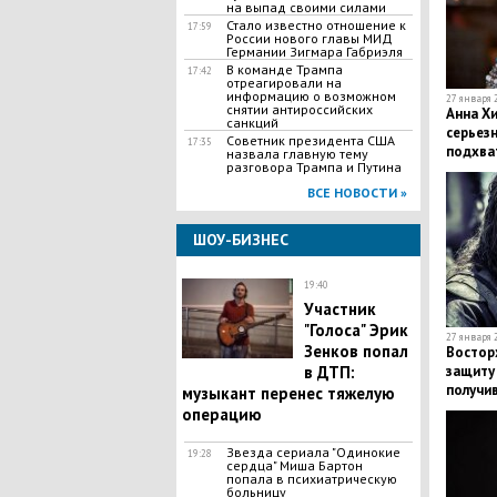
на выпад своими силами
Стало известно отношение к
17:59
России нового главы МИД
Германии Зигмара Габриэля
В команде Трампа
17:42
отреагировали на
информацию о возможном
27 января 2
снятии антироссийских
Анна Хи
санкций
серьезн
Советник президента США
17:35
подхва
назвала главную тему
разговора Трампа и Путина
ВСЕ НОВОСТИ »
ШОУ-БИЗНЕС
19:40
Участник
"Голоса" Эрик
27 января 2
Зенков попал
Востор
в ДТП:
защиту 
получи
музыкант перенес тяжелую
критик
операцию
Звезда сериала "Одинокие
19:28
сердца" Миша Бартон
попала в психиатрическую
больницу