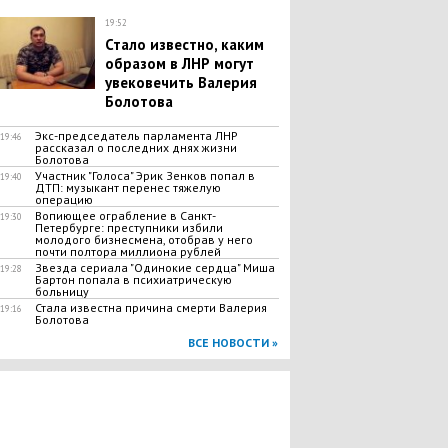
19:52
Стало известно, каким
образом в ЛНР могут
увековечить Валерия
Болотова
Экс-председатель парламента ЛНР
19:46
рассказал о последних днях жизни
Болотова
Участник "Голоса" Эрик Зенков попал в
19:40
ДТП: музыкант перенес тяжелую
операцию
​Вопиющее ограбление в Санкт-
19:30
Петербурге: преступники избили
молодого бизнесмена, отобрав у него
почти полтора миллиона рублей
Звезда сериала "Одинокие сердца" Миша
19:28
Бартон попала в психиатрическую
больницу
Стала известна причина смерти Валерия
19:16
Болотова
ВСЕ НОВОСТИ »