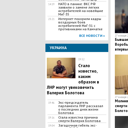
НАТО в панике: ВКС РФ
14:19
заявили о замене легких
истребителей на новейшие
МиГ-35
Интернет покорили кадры
23:21
воздушных боев
истребителей МиГ-31 с
противниками на Камчатке
ВСЕ НОВОСТИ »
27 января 2
Бывшая
Воробь
УКРАИНА
впервые
Сети: "
19:52
Стало
известно,
каким
образом в
ЛНР могут увековечить
Валерия Болотова
27 января 2
Молния:
Экс-председатель
19:46
смерти
парламента ЛНР рассказал
о последних днях жизни
Болото
Болотова
Стала известна причина
19:16
смерти Валерия Болотова
Загадочная гибель экс-
19:04