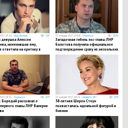
017, 19:13 —
Шоу-бизнес
159
27 января 2017, 19:04 —
Украина
1996
 девушка Алексея
Загадочная гибель экс-главы ЛНР
ева, изменившая ему,
Болотова получила официальное
 ответила на критику в
подтверждение сразу из нескольких
Мне нечего стыдиться"
источников
017, 18:51 —
Украина
479
27 января 2017, 18:26 —
Новости 18+
294
 Бородай рассказал о
58-летняя Шерон Стоун
 первого главы ЛНР Валерия
похвасталась идеальной фигурой в
ва
бикини