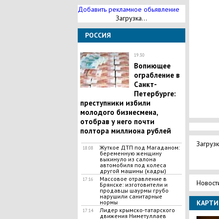
Добавить рекламное обьявление
Загрузка...
РОССИЯ
19:30
​Вопиющее
ограбление в
Санкт-
Петербурге:
преступники избили
молодого бизнесмена,
отобрав у него почти
полтора миллиона рублей
Загрузк
​Жуткое ДТП под Магаданом:
18:08
беременную женщину
выкинуло из салона
автомобиля под колеса
другой машины (кадры)
​Массовое отравление в
17:16
Новост
Брянске: изготовители и
продавцы шаурмы грубо
нарушили санитарные
нормы
КАРТИ
Лидер крымско-татарского
17:14
движения Ниметуллаев