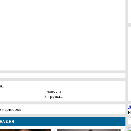
а...
новости
Загрузка...
Д
и партнеров
Н
НА ДНЯ