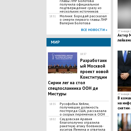
главы ЛНР Болотова
получила официальное
подтверждение сразу из
нескольких источников
Молния: Бородай рассказал
18:51
о смерти первого главы ЛНР
Валерия Болотова
ВСЕ НОВОСТИ »
27 января 2
Актер 
лейкем
МИР
18:37
Разработанн
ый Москвой
проект новой
Конституции
Сирии лег на стол
спецпосланника ООН де
Мистуры
27 января 2
В кома
на инф
Русофобка Хейли,
18:35
получившая должность
снятии 
постпреда США, рассказала
о скорых переменах в ООН
Саудовская Аравия
18:02
благополучно отразила
ракетную атаку боевиков-
хуситов Йемена и ответила