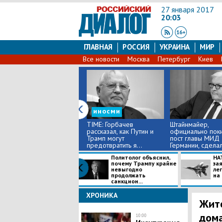
27 января 2017
20:03
ГЛАВНАЯ
РОССИЯ
УКРАИНА
МИР
Все новости
Москва
Петербург
Киев
иносми
TIME: Горбачев
Штайнмайер,
рассказал, как Путин и
официально пок
Трамп могут
пост главы МИД
предотвратить я...
Германии, сделал 
Политолог объяснил,
НА
почему Трампу крайне
за
невыгодно
ле
продолжать
на 
санкцион...
ХРОНИКА
Жите
дома
10:00