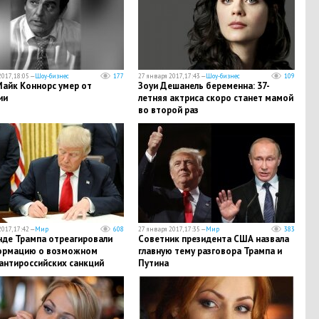
017, 18:05 —
Шоу-бизнес
177
27 января 2017, 17:43 —
Шоу-бизнес
109
Майк Коннорс умер от
Зоуи Дешанель беременна: 37-
ии
летняя актриса скоро станет мамой
во второй раз
017, 17:42 —
Мир
608
27 января 2017, 17:35 —
Мир
383
нде Трампа отреагировали
Советник президента США назвала
ормацию о возможном
главную тему разговора Трампа и
антироссийских санкций
Путина