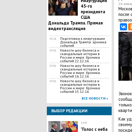
Инаугурация
26 янва
45-го
​Моско
президента
после 
США
правоо
Дональда Трампа. Прямая
видеотрансляция
Подготовка к инаугурации
00:28
Дональда Трампа: хроника
событий
Новости шоу-бизнеса и
09:00
скандальные истории в
России и мире. Хроника
событий 22.12.16
Новости шоу-бизнеса и
09:00
скандальные истории в
России и мире. Хроника
событий 16.12.16
Новости шоу-бизнеса и
09:00
скандальные истории в
России и мире. Хроника
событий 15.12.16
Звонок
ВСЕ НОВОСТИ »
сообща
только
кварти
ВЫБОР РЕДАКЦИИ
Как уд
14:45
своему
"Голос с неба
посиде