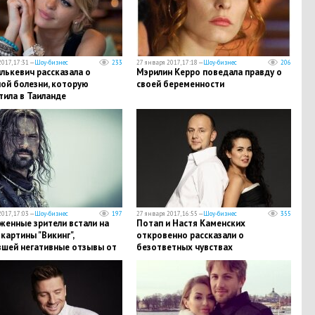
017, 17:31 —
Шоу-бизнес
233
27 января 2017, 17:18 —
Шоу-бизнес
206
лькевич рассказала о
Мэрилин Керро поведала правду о
ой болезни, которую
своей беременности
тила в Таиланде
017, 17:03 —
Шоу-бизнес
197
27 января 2017, 16:55 —
Шоу-бизнес
355
женные зрители встали на
Потап и Настя Каменских
картины "Викинг",
откровенно рассказали о
вшей негативные отзывы от
безответных чувствах
ов