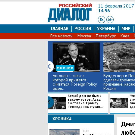
11 февраля 2017
14:56
ГЛАВНАЯ
РОССИЯ
УКРАИНА
МИР
Все новости
Москва
Петербург
Киев
мнение
Антонов – сила, с
Бундесвер и Пен
которой придется
сделали громко
считаться: Foreign Policy
признание, каса
оцен...
России
Белый дом не был к
"Ук
такому готов: Асад
с к
выставил Трампу
гл
неожиданные усло...
сде
ХРОНИКА
Дмит
любо
19:00