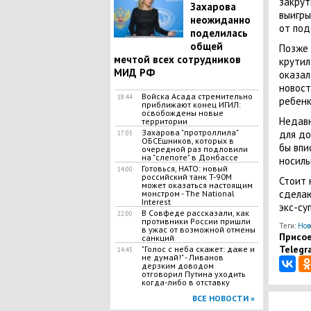
закрут
Захарова
выигры
неожиданно
от под
поделилась
общей
Позже 
мечтой всех сотрудников
крутил
МИД РФ
оказал
новост
Войска Асада стремительно
18:44
ребенк
приближают конец ИГИЛ:
освобождены новые
Недавн
территории
Захарова "протроллила"
для до
17:05
ОБСЕшников, которых в
бы впи
очередной раз подловили
на "слепоте" в Донбассе
носиль
Готовься, НАТО: новый
14:00
российский танк T-90M
Стоит 
может оказаться настоящим
сделаю
монстром - The National
Interest
экс-су
В Совфеде рассказали, как
22:00
противники России пришли
Теги:
Нов
в ужас от возможной отмены
Присое
санкций
Telegr
"Голос с неба скажет: даже и
14:45
не думай!" - Ливанов
дерзким доводом
отговорил Путина уходить
когда-либо в отставку
ВСЕ НОВОСТИ »