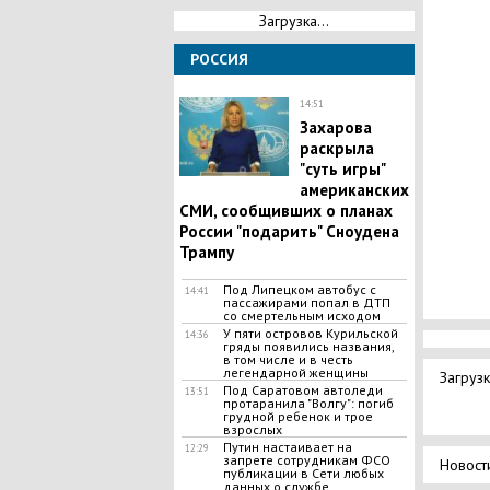
Загрузка...
РОССИЯ
14:51
Захарова
раскрыла
"суть игры"
американских
СМИ, сообщивших о планах
России "подарить" Сноудена
Трампу
Под Липецком автобус с
14:41
пассажирами попал в ДТП
со смертельным исходом
У пяти островов Курильской
14:36
гряды появились названия,
в том числе и в честь
легендарной женщины
Загрузк
Под Саратовом автоледи
13:51
протаранила "Волгу": погиб
грудной ребенок и трое
взрослых
Путин настаивает на
12:29
запрете сотрудникам ФСО
Новост
публикации в Сети любых
данных о службе