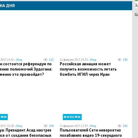
З
НА ДНЯ
G
2017, 13:56 —
Мир
122
11 февраля 2017, 13:53 —
Мир
130
ии состоится референдум по
Российская авиация может
ению полномочий Эрдогана:
получить возможность летать
именно это произойдет?
бомбить ИГИЛ через Иран
сми
иносми
2017, 13:28 —
Мир
194
11 февраля 2017, 12:59 —
Мир
330
iya: Президент Асад наотрез
Пользователей Сети невероятно
лся от создания безопасных
позабавило видео 19-секундного