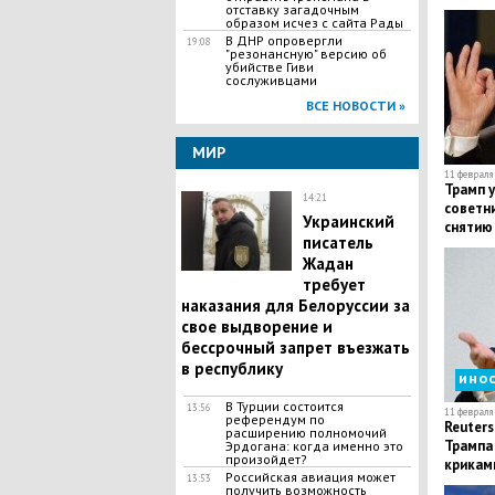
сорван
отставку загадочным
образом исчез с сайта Рады
В ДНР опровергли
19:08
"резонансную" версию об
убийстве Гиви
сослуживцами
ВСЕ НОВОСТИ »
МИР
11 февраля 
Трамп у
14:21
советни
Украинский
снятию
писатель
Жадан
требует
наказания для Белоруссии за
свое выдворение и
бессрочный запрет въезжать
в республику
ино
В Турции состоится
13:56
11 февраля 
референдум по
Reuters
расширению полномочий
Трампа 
Эрдогана: когда именно это
произойдет?
крикам
Российская авиация может
13:53
получить возможность