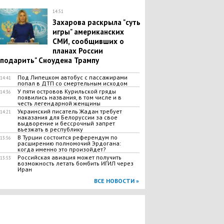
14:51
Захарова раскрыла "суть
игры" американских
СМИ, сообщивших о
планах России
"подарить" Сноудена Трампу
Под Липецком автобус с пассажирами
14:41
попал в ДТП со смертельным исходом
У пяти островов Курильской гряды
14:36
появились названия, в том числе и в
честь легендарной женщины
Украинский писатель Жадан требует
14:21
наказания для Белоруссии за свое
выдворение и бессрочный запрет
въезжать в республику
В Турции состоится референдум по
13:56
расширению полномочий Эрдогана:
когда именно это произойдет?
Российская авиация может получить
13:53
возможность летать бомбить ИГИЛ через
Иран
ВСЕ НОВОСТИ »