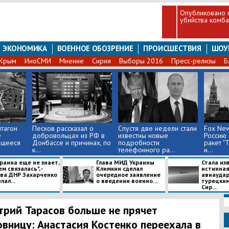
Опубликовано 
убийства комбат
ЭКОНОМИКА
ВОЕННОЕ ОБОЗРЕНИЕ
ПРОИСШЕСТВИЯ
ШОУ
Крым
ИноСМИ
Мнение
Сирия
Выборы 2016
Пресс-релизы
Б
тагон
Песков рассказал о
Спустя две недели стали
Fox Ne
е
добровольцах из РФ в
известны новые
Россию 
ющееся
Донбассе и причинах, по
подробности
ракет "
к...
телефонного ра...
и...
раина еще не знает,
Глава МИД Украины
Стала из
ем связалась", -
Климкин сделал
истинная
ава ДНР Захарченко
очередное заявление
авиаудар
лал...
о введении военно...
турецким
Сир...
рий Тарасов больше не прячет
вницу: Анастасия Костенко переехала в