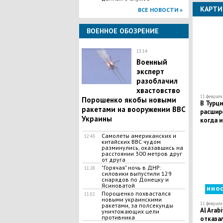
КАРТИ
ВСЕ НОВОСТИ »
ВОЕННОЕ ОБОЗРЕНИЕ
13:14
Военный
эксперт
разоблачил
хвастовство
11 февраля 
Порошенко якобы новыми
В Турц
ракетами на вооружении ВВС
расшир
Украины
когда 
Самолеты американских и
12:43
китайских ВВС чудом
разминулись, оказавшись на
расстоянии 300 метров друг
от друга
"Горячая" ночь в ДНР:
11:28
силовики выпустили 129
снарядов по Донецку и
Ясиноватой
ино
Порошенко похвастался
11:02
новыми украинскими
11 февраля 
ракетами, за полсекунды
Al Arab
уничтожающих цели
противника
отказа