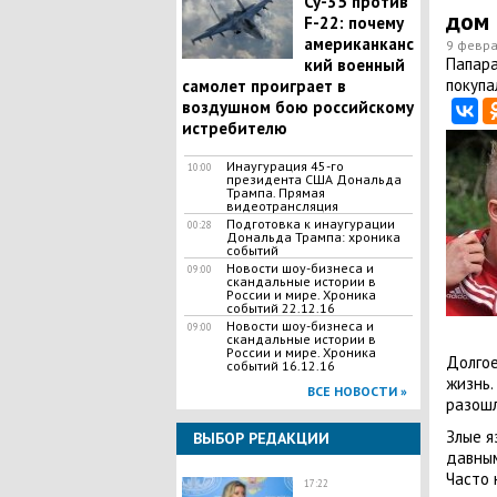
Су-35 против
дом
F-22: почему
американканс
9 февра
Папара
кий военный
покупа
самолет проиграет в
воздушном бою российскому
истребителю
Инаугурация 45-го
10:00
президента США Дональда
Трампа. Прямая
видеотрансляция
Подготовка к инаугурации
00:28
Дональда Трампа: хроника
событий
Новости шоу-бизнеса и
09:00
скандальные истории в
России и мире. Хроника
событий 22.12.16
Новости шоу-бизнеса и
09:00
скандальные истории в
России и мире. Хроника
Долгое
событий 16.12.16
жизнь.
ВСЕ НОВОСТИ »
разошл
Злые я
ВЫБОР РЕДАКЦИИ
давным
Часто 
17:22