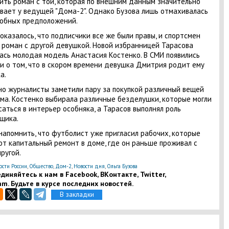
ить роман с той, которая по внешним данным значительно
вает у ведущей "Дома-2". Однако Бузова лишь отмахивалась
обных предположений.
оказалось, что подписчики все же были правы, и спортсмен
 роман с другой девушкой. Новой избранницей Тарасова
ась молодая модель Анастасия Костенко. В СМИ появились
и о том, что в скором времени девушка Дмитрия родит ему
а.
о журналисты заметили пару за покупкой различный вещей
ма. Костенко выбирала различные безделушки, которые могли
саться в интерьер особняка, а Тарасов выполнял роль
щика.
напомнить, что футболист уже пригласил рабочих, которые
т капитальный ремонт в доме, где он раньше проживал с
пругой.
ости России
,
Общество
,
Дом-2
,
Новости дня
,
Ольга Бузова
диняйтесь к нам в Facebook, ВКонтакте, Twitter,
am. Будьте в курсе последних новостей.
В закладки