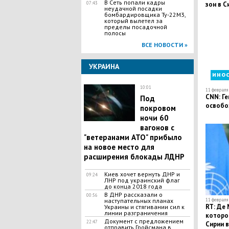
В Сеть попали кадры
07:43
зон в С
неудачной посадки
бомбардировщика Ту-22М3,
который вылетел за
пределы посадочной
полосы
ВСЕ НОВОСТИ »
УКРАИНА
ино
10:01
11 февраля 
CNN: Г
Под
освобо
покровом
ночи 60
вагонов с
"ветеранами АТО" прибыло
на новое место для
расширения блокады ЛДНР
Киев хочет вернуть ДНР и
09:24
ЛНР под украинский флаг
до конца 2018 года
В ДНР рассказали о
00:56
наступательных планах
11 февраля 
RT: Де 
Украины и стягивании сил к
линии разграничения
которо
Документ с предложением
22:47
Сирии 
отправить Гройсмана в