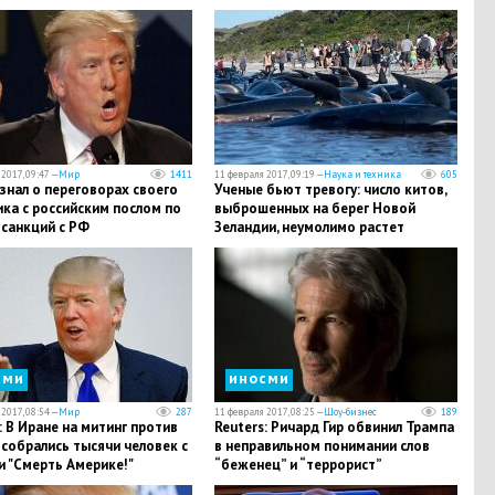
ы
2017, 09:47 —
Мир
1411
11 февраля 2017, 09:19 —
Наука и техника
605
знал о переговорах своего
Ученые бьют тревогу: число китов,
ка с российским послом по
выброшенных на берег Новой
 санкций с РФ
Зеландии, неумолимо растет
сми
иносми
2017, 08:54 —
Мир
287
11 февраля 2017, 08:25 —
Шоу-бизнес
189
: В Иране на митинг против
Reuters: Ричард Гир обвинил Трампа
собрались тысячи человек с
в неправильном понимании слов
и "Смерть Америке!"
“беженец” и “террорист”