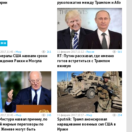
ирии
рукопожатия между Трампом и Абэ
сми
2017, 11:45 —
Мир
261
11 февраля 2017, 11:12 —
Россия
565
енералы США назвали сроки
RT: Путин рассказал, где именно
ждения Ракки и Мосула
готов встретиться с Трампом
вживую
2017, 10:45 —
Мир
243
11 февраля 2017, 10:17 —
Мир
234
Мистура назвал причину, по
Sputnik: Трамп анонсировал
й мирные переговоры по
наращивание военных сил США в
в Женеве могут быть
Ираке