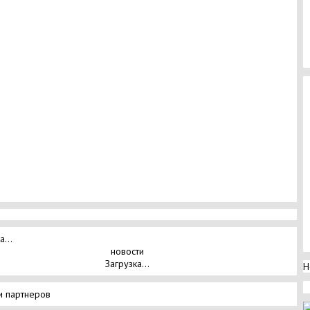
а...
новости
Загрузка...
Н
и партнеров