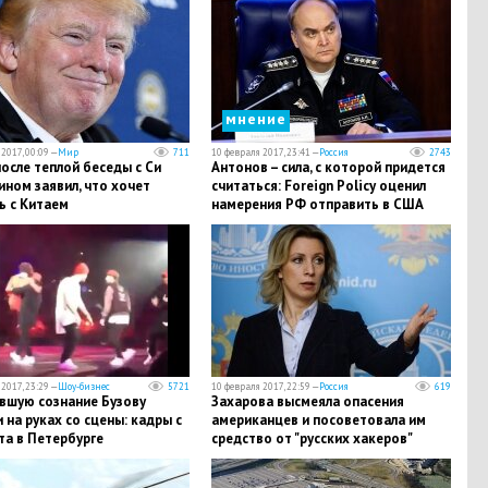
мнение
2017, 00:09 —
Мир
711
10 февраля 2017, 23:41 —
Россия
2743
осле теплой беседы с Си
Антонов – сила, с которой придется
ном заявил, что хочет
считаться: Foreign Policy оценил
ь с Китаем
намерения РФ отправить в США
нового посла
2017, 23:29 —
Шоу-бизнес
5721
10 февраля 2017, 22:59 —
Россия
619
вшую сознание Бузову
Захарова высмеяла опасения
 на руках со сцены: кадры с
американцев и посоветовала им
та в Петербурге
средство от "русских хакеров"