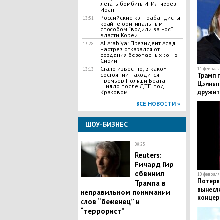
летать бомбить ИГИЛ через
Иран
Российские контрабандисты
13:51
крайне оригинальным
способом “водили за нос”
власти Кореи
Al Arabiya: Президент Асад
13:28
наотрез отказался от
создания безопасных зон в
Сирии
Стало известно, в каком
11 февраля 
13:13
состоянии находится
Трамп п
премьер Польши Беата
Цзиньпи
Шидло после ДТП под
дружит
Краковом
ВСЕ НОВОСТИ »
ШОУ-БИЗНЕС
08:25
Reuters:
Ричард Гир
обвинил
10 февраля 
Потеря
Трампа в
вынесли
неправильном понимании
концер
слов “беженец” и
“террорист”